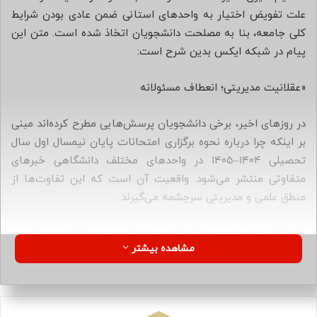
ا
علت تفویض اختیار به واحدهای استانی ضمن عادی بودن شرایط
ی
کلی جامعه، بنا به مصلحت دانشجویان اتخاذ شده است. متن این
م
پیام در شبکه ایکس بدین شرح است:
ی
ل
«عقلانیت مدیریتی؛ انعطاف مسئولانه
در روزهای اخیر، برخی دانشجویان پرسش‌هایی مطرح کرده‌اند مبنی
بر اینکه چرا درباره نحوه برگزاری امتحانات پایان نیمسال اول سال
تحصیلی ۱۴۰۴–۱۴۰۵ در واحدهای مختلف دانشگاهی خبرهای
متفاوتی منتشر می‌شود. واقعیت آن است که این تفاوت‌ها از
منطق علمی و مدیریتی سرچشمه می‌گیرند.
وزارتخانه‌های علوم، تحقیقات و فناوری و بهداشت، درمان و
مشاهده بیشتر
آموزش پزشکی بنا بر مسئولیت سیاستگذاری آموزش عالی و
نظارت کلان خود، دستورالعمل‌هایی مبنی بر برگزاری همه امتحانات
به صورت حضوری صادر کرده‌اند. هدف از این رویکرد، حفظ کیفیت
علمی و صیانت از اعتبار نظام آموزش عالی کشور است؛ به‌ویژه در