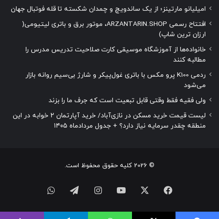
امیلیانو مارتینز؛ از یک ساندویچ و چمدان شکسته تا قله فوتبال جهان
افتتاح رسمی ARZANTARIN.SHOP، موتور برق و باتری لیتیومی(
ارزان ترین شاپ)
خانواده‌ها از آموزشگاه موسیقی کارت صلاحیت تدریس مدرس را
مطالبه کنند
ردمی K100 پرو مکس با باتری غول‌پیکر و شارژ بی‌سیم روانه بازار
می‌شود
ولی فقیه فقط وقتی قابل تبعیت است که جرف ما را بزند
لیست قیمت خرید مسکن در نازی‌آباد/ خرید آپارتمان ۲ خوابه در این
منطقه چقدر سرمایه نیاز دارد؟ + جدول مردادماه ۱۴۰۵
© 2026 کلیه حقوق محفوظ است.
فیسبوک
ایکس
یوتیوب
اینستاگرام
تلگرام
واتس
آپ