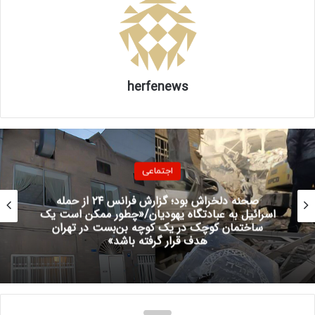
رشته‌های تخصصی، حضوری بودن امتحان شرط لازم برای ارزیابی
واقعی توان علمی دانشجو محسوب می‌شود.
اما دانشگاه آزاد اسلامی به عنوان بزرگ‌ترین شبکه آموزش عالی
کشور و نهادی با پراکندگی جغرافیایی در سراسر ایران، علاوه بر
herfenews
پایبندی به اصول کیفیت آموزشی، درک عمیقی از واقعیت‌های
دانشجویی و شرایط متغیر استان‌ها دارد. به همین دلیل، در
چارچوب همان سیاست‌های ملی، اختیار تصمیم‌گیری درباره‌ی
شیوه‌ی برگزاری امتحانات (حضوری یا ترکیبی با ملاحظه وضعیت
استان) به رؤسای محترم واحدهای استانی تفویض شده است تا
نسبت به واقعیات محیطی و آرامش روانی دانشجویان تصمیم
اجتماعی
مقتضی اتخاذ کنند.
موتورسواران در آستانه یک تغییر بزرگ
اکثریت شهرها و واحدهای دانشگاهی کشور در شرایط طبیعی و
عادی قرار دارند و طبق برنامه‌ی حضوری امتحانات را برگزار می‌کنند.
شمار کمی از استان‌ها با مشکلات موقتی روبه‌رو هستند که آن
هم متغیر و قابل مدیریت است. بنابراین اتخاذ یک تصمیم واحد