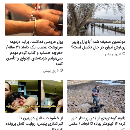
ف
ن
ی
ا
ق
س
ش
و
د
ا
ن
ر
د
د
مونسون ضعیف شد؛ آیا پازل پاییز
پول عروسی نداشت، پراید دزدید؛
!
ف
پربارش ایران در حال تکمیل است؟
سرنوشت عجیب یک داماد ۳۱ ساله/
ا
«هرچه حساب و کتاب کردم دیدم
5 روز پیش
ز
نمی‌توانم هزینه‌های ازدواج را تأمین
ج
کنم»
د
6 روز پیش
ی
د
م
ی‌
ش
و
د
باتوم کوهنوردی از بدن پرستار عبور
از خشونت مقابل دوربین تا
/
کرد؛ ۱۶ کیلومتر پیاده تا نجات/ عکس
تیراندازی پلیس؛ روایت کامل پرونده
ج
«نوید»
ز