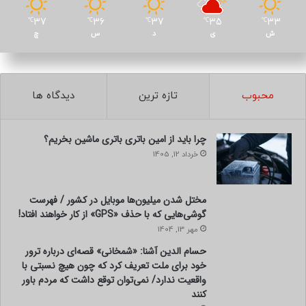
37
36
37
35
33
℃
℃
℃
℃
℃
ش
ی
د
س
چ
محبوب
تازه ترین
دیدگاه ها
چرا باید از امین باتری باتری ماشین بخریم؟
خرداد 12, 1405
مختل شدن میلیون‌ها موبایل در کشور / فهرست
گوشی‌هایی که با حذف «GPS» از کار خواهند افتاد!
مهر 13, 1404
حسام الدین آشنا: «شمخانی» قصه‌ای درباره ترور
خود برای ملت تعریف کرد که چون هیچ نسبتی با
واقعیت ندارد/ نمی‌توان توقع داشت که مردم باور
کنند