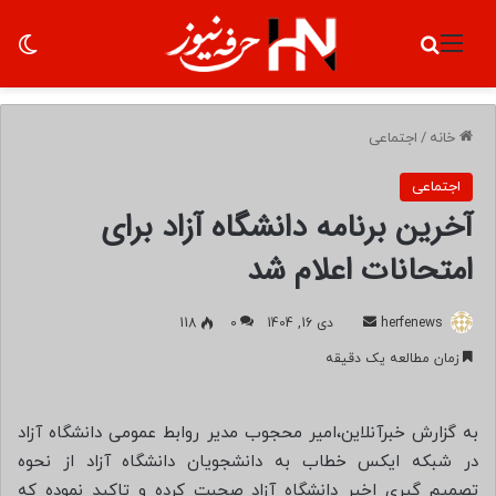
منو
جستجو برای
تغ
خانه
/
اجتماعی
اجتماعی
آخرین‌ برنامه دانشگاه آزاد برای
امتحانات اعلام شد
herfenews
ا
دی 16, 1404
0
118
ر
زمان مطالعه یک دقیقه
س
ا
ل
به گزارش خبرآنلاین،امیر محجوب مدیر روابط عمومی دانشگاه آزاد
ب
در شبکه ایکس خطاب به دانشجویان دانشگاه آزاد از نحوه
ه
تصمیم گیری اخیر دانشگاه آزاد صحبت کرده و تاکید نموده که