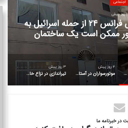
اجتماعی
2 روز پیش
آستانه یک تغییر بزرگ
2 روز پیش
3 روز پیش
صحنه دلخراش بود؛ گزارش فرانس ۲۴ از حمله اسرائیل به عبادتگاه یهودیان/«چطور ممکن است یک ساختمان کوچک در یک کوچه بن‌بست در تهران هدف قرار گرفته باشد»
موتورسواران در آستانه یک تغییر بزرگ
تیراندازی در نزاع خانوادگی/ شلیک به پای همسر
ت در خبرنامه ما