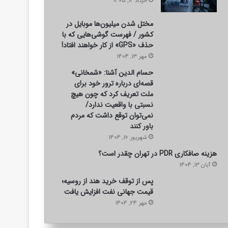
خرداد 12, 1405
مختل شدن میلیون‌ها موبایل در
کشور / فهرست گوشی‌هایی که با
حذف «GPS» از کار خواهند افتاد!
مهر 13, 1404
حسام الدین آشنا: «شمخانی»
قصه‌ای درباره ترور خود برای
ملت تعریف کرد که چون هیچ
نسبتی با واقعیت ندارد/
نمی‌توان توقع داشت که مردم
باور کنند
شهریور 16, 1404
هزینه صافکاری PDR در تهران چقدر است؟
آبان 13, 1404
پس از توقف خرید هند از روسیه؛
قیمت جهانی نفت افزایش یافت
مهر 24, 1404