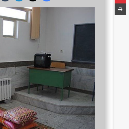
ا
چاپ
ل
ب
ه
ا
ی
م
ی
ل