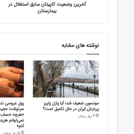
آخرین وضعیت کاپیتان سابق استقلال در
ت
ک
بیمارستان
ک
ن
ا
ی
پ
د
ی
ت
ا
نوشته های مشابه
ن
س
ا
ب
ق
ا
س
ت
ق
مونسون ضعیف شد؛ آیا پازل پاییز
پول عروسی ندا
ل
پربارش ایران در حال تکمیل است؟
ا
«هرچه حساب و
4 روز پیش
ل
نمی‌توانم هزینه
د
کنم»
ر
5 روز پیش