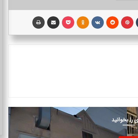
تامبلر
پینتریست
Reddit
VKontakte
Odnoklassniki
پاکت
اشتراک با ایمیل
چاپ
 را بخوانید