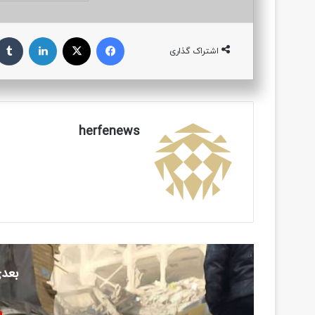
فیسبوک
ایکس
لینکداین
اشتراک گذاری
herfenews
بعدی