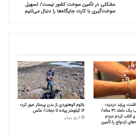
مشکلی در تأمین سوخت کشور نیست/ تسهیل
م
سوخت‌گیری با کارت جایگاه‌ها را دنبال می‌کنیم
ی
ن
س
و
خ
ت
ک
ش
و
ر
ن
ی
س
ت
/
شت، پراید دزدید؛
باتوم کوهنوردی از بدن پرستار عبور کرد؛
ت
سرنوشت عجیب یک داماد ۳۱ ساله/
۱۶ کیلومتر پیاده تا نجات/ عکس
س
 کتاب کردم دیدم
6 روز پیش
ه
‌های ازدواج را تأمین
ی
ل