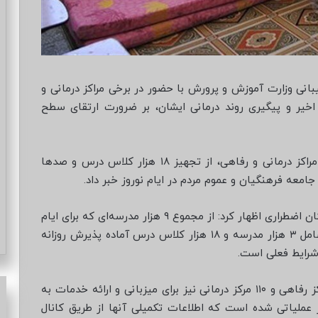
یبانی وزارت آموزش و پرورش با حضور در برخی مراکز درمانی و
اخیر و پیگیری روند درمانی ایشان، بر ضرورت ارتقای سطح
ایسنا در خبری نوشت:وی در حاشیه بازدید از برخی مراکز درمانی و رفاهی، از تجهیز ۱۸ هزار کلاس درس و صدها
امعه فرهنگیان و عموم مردم در ایام نوروز خبر داد.
یاوری در ادامه این بازدید با تشریح جزئیات طرح اسکان اضطراری اظهار کرد: از مجموع ۹ هزار مدرسه‌ای که برای ایام
نوروز در نظر گرفته شده بود، حدود یک‌سوم آن‌ها شامل ۳ هزار مدرسه و ۱۸ هزار کلاس درس آماده پذیرش روزانه
وی در ادامه افزود: علاوه بر ظرفیت مدارس، ۴۲۵ مرکز رفاهی و ۱۱۰ مرکز درمانی نیز برای میزبانی و ارائه خدمات به
عملیاتی شده است که اطلاعات تکمیلی آنها از طریق کانال