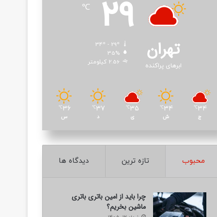
29
℃
تهران
34º - 29º
35%
2.56 کیلومتر
ابرهای پراکنده
36
37
35
34
34
℃
℃
℃
℃
℃
ج
ش
ی
د
س
محبوب
تازه ترین
دیدگاه ها
چرا باید از امین باتری باتری
ماشین بخریم؟