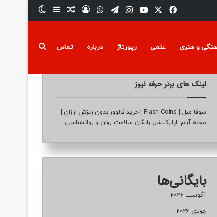
فیسبوک
ایکس
یوتیوب
تلگرام
اینستاگرام
واتس آپ
ورود
سایدبار
نوشته تصادفی
تغییر پوسته
جستجو برای
هنگی و هنری
علمی
رپورتاژ
درباره
تماس
لینک های برتر حرفه نیوز
سوفا مبل
|
Flash Coins
|
خرید فالوور بدون ریزش ارزان
|
مجله آرام: اپلیکیشن رایگان سلامت روان و روانشناسی
|
بایگانی‌ها
آگوست 2026
جولای 2026