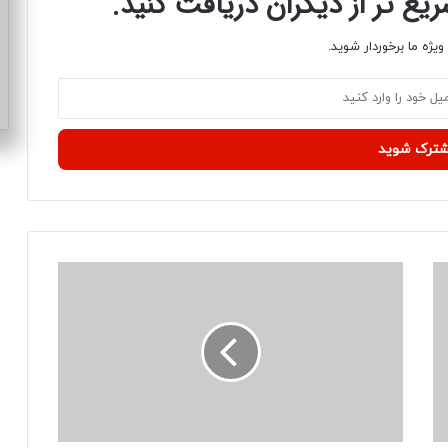
ع تر از دیگران دریافت کنید.
یژه ما برخوردار شوید.
م
ش
ک
ل
ی
د
ر
ت
أ