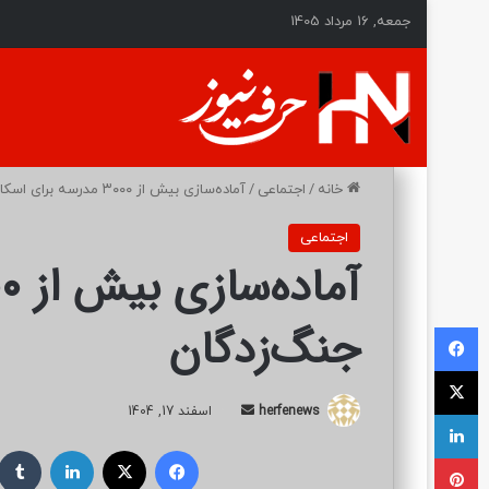
جمعه, 16 مرداد 1405
خانه
/
اجتماعی
/
آماده‌سازی بیش از ۳۰۰۰ مدرسه برای اسکان جنگ‌زدگان
اجتماعی
جنگ‌زدگان
فیسبوک
ایکس
herfenews
ا
اسفند 17, 1404
لینکداین
ر
فیسبوک
ایکس
لینکداین
پینتریست
س