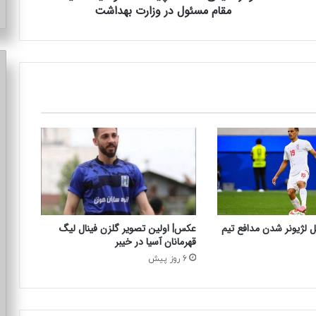
مقام مسئول در وزارت بهداشت
ی
»
ن
ش
ا
ن
ه
چ
ی
س
ت
؟
/
ت
و
ل لژیونر شدن مدافع تیم
عکس| اولین تصویر گلزن فینال لیگ
ض
قهرمانان آسیا در خیبر
ی
6 روز پیش
ح
ا
ت
ی