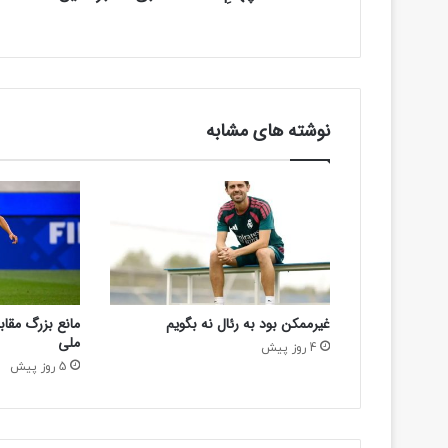
س
ن
ب
ی
ی
د
-
خ
ب
نوشته های مشابه
ر
آ
ن
ل
ا
ی
ن
غیرممکن بود به رئال نه بگویم
مانع بزرگ مقاب
ملی
4 روز پیش
5 روز پیش