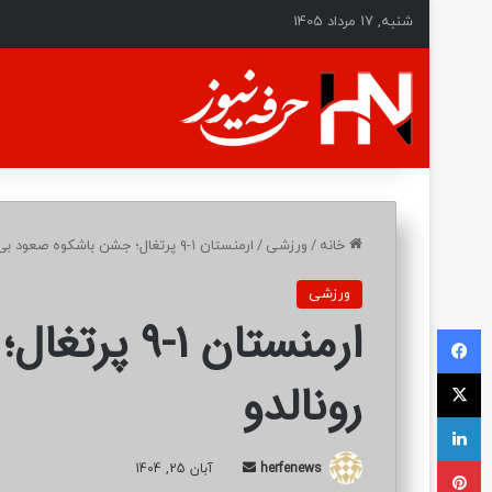
شنبه, 17 مرداد 1405
خانه
/
ورزشی
/
ارمنستان ۱-۹ پرتغال؛ جشن باشکوه صعود بی رونالدو
ورزشی
ارمنستان ۱
فیسبوک
ایکس
رونالدو
لینکداین
پینتریست
herfenews
ا
آبان 25, 1404