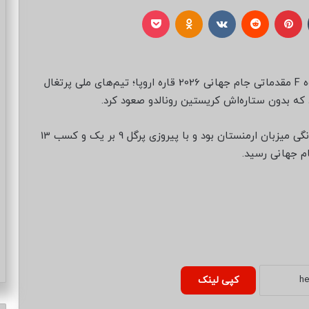
تامبلر
پینتریست
Reddit
VKontakte
Odnoklassniki
پاکت
به گزارش خبرگزاری خبرآنلاین؛ در آخرین بازی‌های گروه F مقدماتی جام جهانی 2026 قاره اروپا؛ تیم‌های ملی پرتغال
د که بدون ستاره‌اش کریستین رونالدو صعود کرد.
پرتغال از ساعت 17:30 امشب (یکشنبه) در دیداری خانگی میزبان ارمنستان بود و با پیروزی پرگل 9 بر یک و کسب 13
کپی لینک