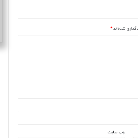
ک
م
ق
ا
م
‌گذاری شده‌اند
*
م
س
ئ
و
ل
د
ر
و
ز
ا
ر
ت
ب
ه
د
ا
وب‌ سایت
ش