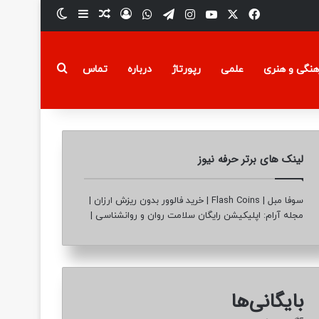
فیسبوک
ایکس
یوتیوب
تلگرام
اینستاگرام
واتس آپ
ورود
سایدبار
نوشته تصادفی
تغییر پوسته
جستجو برای
هنگی و هنری
علمی
رپورتاژ
درباره
تماس
لینک های برتر حرفه نیوز
سوفا مبل
|
Flash Coins
|
خرید فالوور بدون ریزش ارزان
|
مجله آرام: اپلیکیشن رایگان سلامت روان و روانشناسی
|
بایگانی‌ها