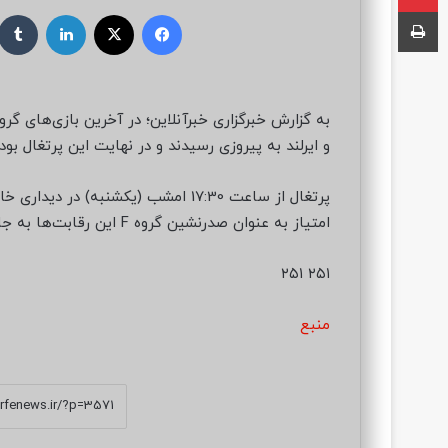
ر
چاپ
فیسبوک
ایکس
لینکداین
س
ا
ل
ب
ه
و ایرلند به پیروزی رسیدند و در نهایت این پرتغال بو
ا
ی
م
ی
امتیاز به عنوان صدرنشین گروه F این رقابت‌ها به جام جهانی رسید.
ل
۲۵۱ ۲۵۱
منبع