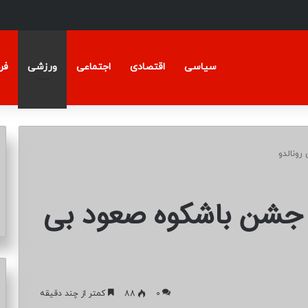
سیاسی
اقتصادی
اجتماعی
ورزشی
فر
-۹ پرتغال؛ جشن باشکوه صعود بی
0
88
کمتر از چند دقیقه