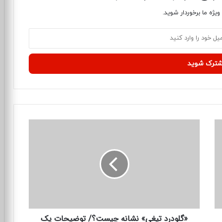
یژه ما برخوردار شوید.
«
گ
ل
و
د
ر
د
ت
ی
«گلودرد تیغی» نشانه چیست؟/ توضیحات یک
غ