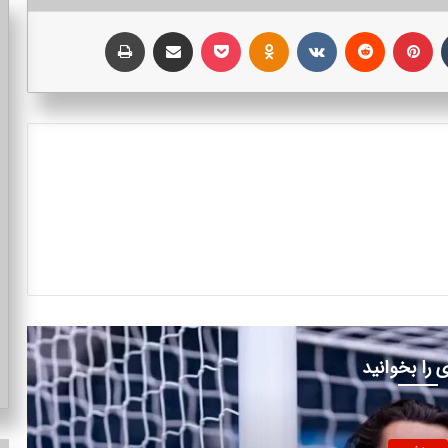
تامبلر
پینتریست
Reddit
VKontakte
Odnoklassniki
پاکت
اشتراک با ایمیل
چاپ
 را بخوانید