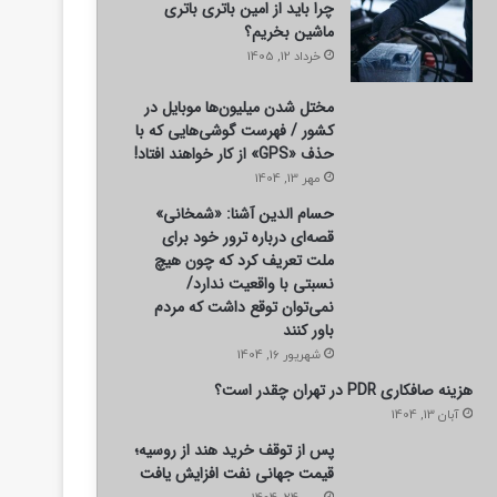
چرا باید از امین باتری باتری
ماشین بخریم؟
خرداد 12, 1405
مختل شدن میلیون‌ها موبایل در
کشور / فهرست گوشی‌هایی که با
حذف «GPS» از کار خواهند افتاد!
مهر 13, 1404
حسام الدین آشنا: «شمخانی»
قصه‌ای درباره ترور خود برای
ملت تعریف کرد که چون هیچ
نسبتی با واقعیت ندارد/
نمی‌توان توقع داشت که مردم
باور کنند
شهریور 16, 1404
هزینه صافکاری PDR در تهران چقدر است؟
آبان 13, 1404
پس از توقف خرید هند از روسیه؛
قیمت جهانی نفت افزایش یافت