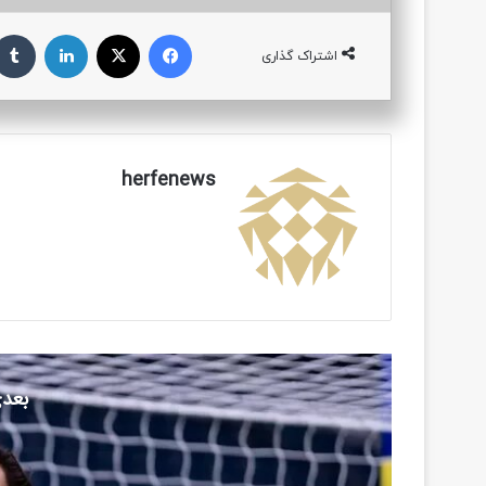
فیسبوک
ایکس
لینکداین
اشتراک گذاری
herfenews
بعدی