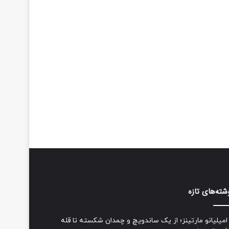
شته‌های تازه
امیلیانو مارتینز؛ از یک ساندویچ و چمدان شکسته تا قله