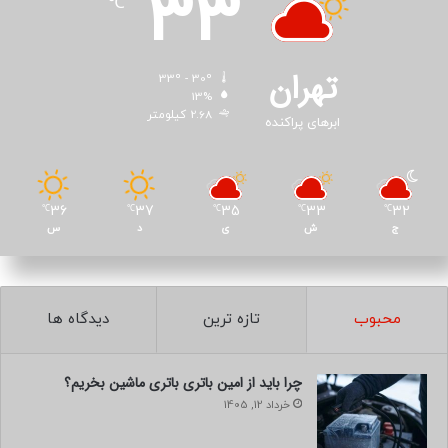
33
℃
تهران
33º - 30º
13%
2.68 کیلومتر
ابرهای پراکنده
36
37
35
33
32
℃
℃
℃
℃
℃
ج
ش
ی
د
س
محبوب
تازه ترین
دیدگاه ها
چرا باید از امین باتری باتری ماشین بخریم؟
خرداد 12, 1405