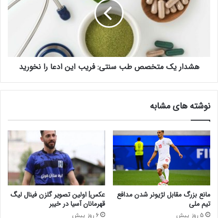
ی
ا
ی
ر
ا
ی
ز
ک
ک
م
ت
ت
ا
هشدار یک متخصص طب سنتی: فریب این ادعا را نخورید
خ
بِ
ص
ع
ص
ر
ط
نوشته های مشابه
ف
ب
ا
س
ن‌
ن
پ
ت
ژ
ی
و
:
ه
ف
و
ر
ش
ی
مانع بزرگ مقابل لژیونر شدن مدافع
عکس| اولین تصویر گلزن فینال لیگ
م
ب
تیم ملی
قهرمانان آسیا در خیبر
س‌
ا
5 روز پیش
6 روز پیش