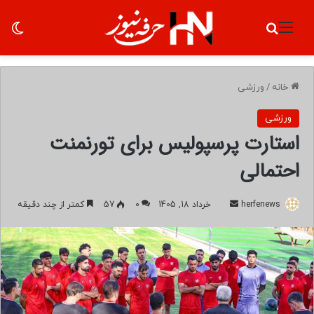
منو
جستجو برای
تغ
خانه
/
ورزشی
ورزشی
استارت پرسپولیس برای تورنمنت
احتمالی
herfenews
ا
خرداد 18, 1405
0
57
کمتر از چند دقیقه
ر
س
ا
ل
ب
ه