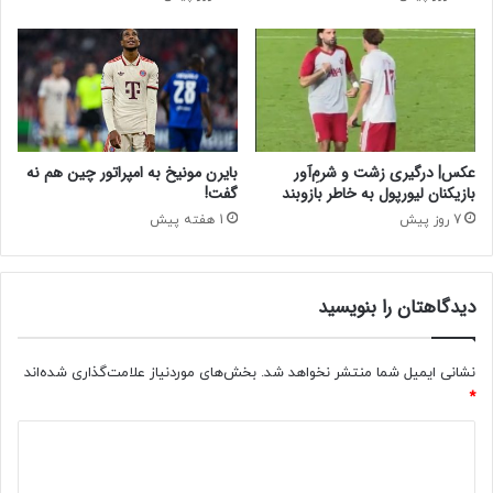
ش
ی
ن
ن
ا
ا
سِ
د
۱
ع
۰
ا
۳
ر
س
ا
عکس| درگیری زشت و شرم‌ِآور
بایرن مونیخ به امپراتور چین هم نه
ا
ن
بازیکنان لیورپول به خاطر بازوبند
گفت!
ل
خ
7 روز پیش
1 هفته پیش
ه
و
ر
ی
دیدگاهتان را بنویسید
د
نشانی ایمیل شما منتشر نخواهد شد.
بخش‌های موردنیاز علامت‌گذاری شده‌اند
*
د
ی