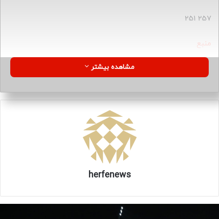
257 251
منبع
مشاهده بیشتر
کپی لینک
herfenews