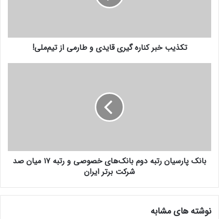
ر
خ
ا
ب
و
ر
ا
ک
ر
تکذیب خبر کناره گیری قایدی و طارمی از تیم‌ملی!
ن
د
ا
ک
ر
ب
ن
ه
ا
ی
گ
ن
د
ی
ک
ر
پ
ی
ا
ق
ر
ا
س
ی
ی
بانک پارسیان رتبه دوم بانک‌های خصوصی و رتبه ۱۷ میان صد
د
ا
ی
شرکت برتر ایران
ن
و
ر
ط
ت
ا
ب
نوشته های مشابه
ر
ه