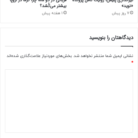
«نوید»
بیشتر می‌کُشد؟
م
ی
7 روز پیش
1 هفته پیش
ا
ن
ص
دیدگاهتان را بنویسید
د
ش
ر
نشانی ایمیل شما منتشر نخواهد شد.
بخش‌های موردنیاز علامت‌گذاری شده‌اند
ک
*
ت
ب
د
ر
ی
ت
ر
د
ا
گ
ی
ر
ا
ا
ه
ن
*