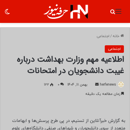
منو
جستجو برای
تغ
خانه
/
اجتماعی
اجتماعی
اطلاعیه مهم وزارت بهداشت درباره
غیبت دانشجویان در امتحانات
herfenews
ا
بهمن 11, 1404
0
122
ر
زمان مطالعه یک دقیقه
س
ا
ل
ب
به گزارش خبرآنلاین از تسنیم، در پی طرح پرسش‌ها و ابهامات
ه
متعدد از سوی دانشجویان و شوراهای صنفی دانشگاه‌های علوم