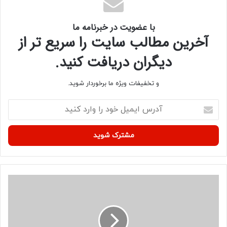
با عضویت در خبرنامه ما
آخرین مطالب سایت را سریع تر از
دیگران دریافت کنید.
و تخفیفات ویژه ما برخوردار شوید.
آ
د
ر
س
ا
ی
م
ی
ت
ل
ک
خ
ذ
و
ی
د
ب