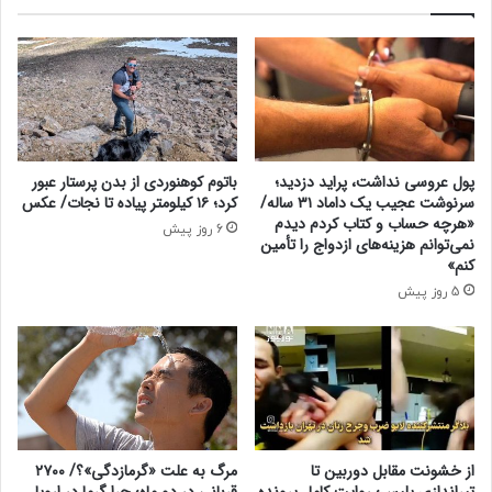
م
د
ی
و
ا
م
ز
ب
ت
ا
ی
ن
م‌
ک‌
م
ه
پول عروسی نداشت، پراید دزدید؛
باتوم کوهنوردی از بدن پرستار عبور
ل
ا
سرنوشت عجیب یک داماد ۳۱ ساله/
کرد؛ ۱۶ کیلومتر پیاده تا نجات/ عکس
ی
ی
«هرچه حساب و کتاب کردم دیدم
6 روز پیش
!
خ
نمی‌توانم هزینه‌های ازدواج را تأمین
ص
کنم»
و
5 روز پیش
ص
ی
و
ر
ت
ب
ه
۱
از خشونت مقابل دوربین تا
مرگ به علت «گرمازدگی»؟/ ۲۷۰۰
تیراندازی پلیس؛ روایت کامل پرونده
قربانی در دو ماه؛ چرا گرما در اروپا
۷