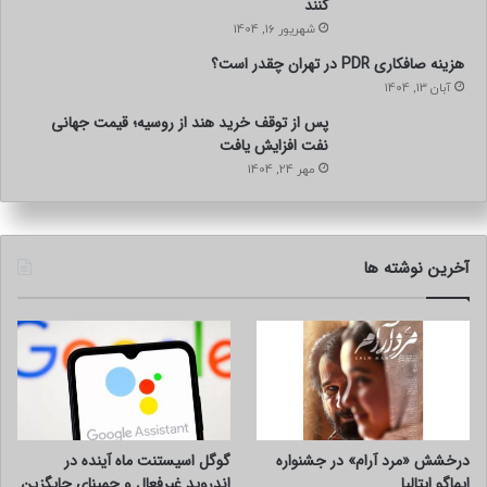
کنند
شهریور 16, 1404
هزینه صافکاری PDR در تهران چقدر است؟
آبان 13, 1404
پس از توقف خرید هند از روسیه؛ قیمت جهانی
نفت افزایش یافت
مهر 24, 1404
آخرین نوشته ها
درخشش «مرد آرام» در جشنواره
گوگل اسیستنت ماه آینده در
ایماگو ایتالیا
اندروید غیرفعال و جمینای جایگزین