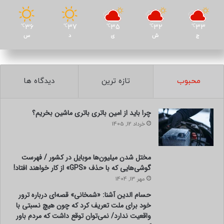
36
37
35
32
33
℃
℃
℃
℃
℃
ج
ش
ی
د
س
محبوب
تازه ترین
دیدگاه ها
چرا باید از امین باتری باتری ماشین بخریم؟
خرداد 12, 1405
مختل شدن میلیون‌ها موبایل در کشور / فهرست
گوشی‌هایی که با حذف «GPS» از کار خواهند افتاد!
مهر 13, 1404
حسام الدین آشنا: «شمخانی» قصه‌ای درباره ترور
خود برای ملت تعریف کرد که چون هیچ نسبتی با
واقعیت ندارد/ نمی‌توان توقع داشت که مردم باور