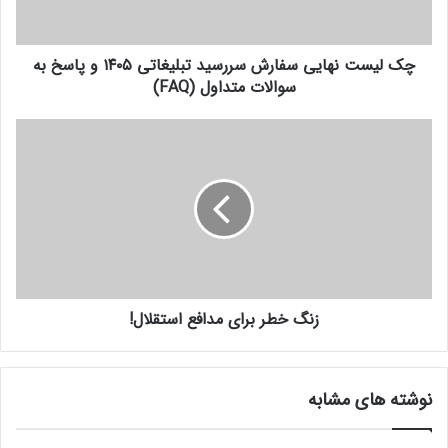
ن
و
ه
ا
ا
ر
چک لیست نهایی سفارش سررسید تبلیغاتی ۱۴۰۵ و پاسخ به
ی
د
سوالات متداول (FAQ)
ی
ک
س
ن
ف
ز
ی
ا
ن
د
ر
گ
ش
خ
س
ط
ر
ر
ر
ب
س
ر
ی
ا
د
زنگ خطر برای مدافع استقلال!
ی
ت
م
ب
د
ل
ا
نوشته های مشابه
ی
ف
غ
ع
ا
ا