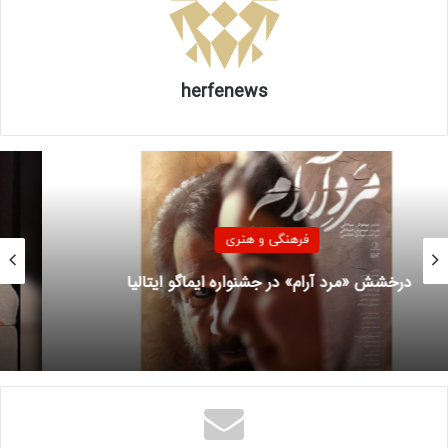
herfenews
فرهنگی و هنری
پارادوکس معاصریت در ایران؛ از ناکارآمدی
دانشگاه‌ها تا گسست مخاطب