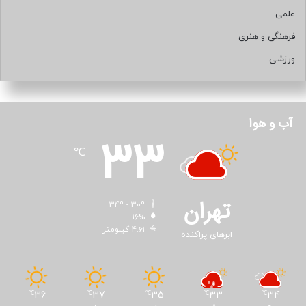
علمی
فرهنگی و هنری
ورزشی
آب و هوا
33
℃
تهران
34º - 30º
16%
4.61 کیلومتر
ابرهای پراکنده
36
37
35
33
34
℃
℃
℃
℃
℃