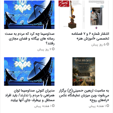
ت
س
ی
ت
۱
ق
۴
ل
۰
ا
۵
ل
انتشار شماره ۶ و ۷ فصلنامه
صداوسیما چه کرد که مردم به سمت
و
!
تخصصی «آموزش هنر»
رسانه های بیگانه و فضای مجازی
پ
رفتند؟
5 روز پیش
ا
6 روز پیش
س
خ
ب
ه
س
و
ا
ل
به مناسبت اربعین حسینی(ع) برگزار
مدیران کنونی صداوسیما توان
ا
می‌شود؛ وین‌ میزبان نمایشگاه عکس
همراهی با مردم را ندارند/ باید افراد
ت
«راه‌های روح»
مستقل و بیطرف جای آنها بیایند
م
1 هفته پیش
1 هفته پیش
ت