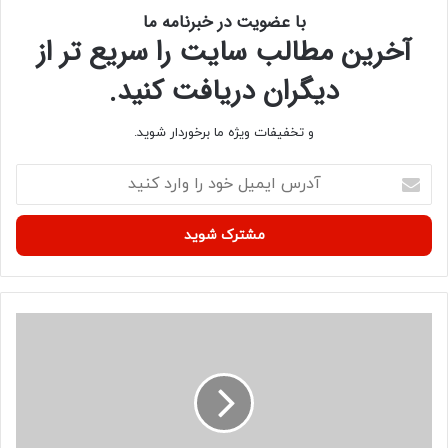
با عضویت در خبرنامه ما
آخرین مطالب سایت را سریع تر از
دیگران دریافت کنید.
و تخفیفات ویژه ما برخوردار شوید.
آ
د
ر
س
ا
ی
م
ی
چ
ل
ک
خ
ل
و
ی
د
س
ر
ت
ا