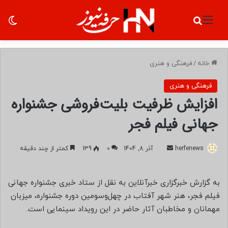
منو
جستجو برای
تغ
خانه
/
فرهنگی و هنری
فرهنگی و هنری
افزایش ظرفیت بلیت‌فروشی جشنواره
جهانی فیلم فجر
herfenews
ا
آذر 8, 1404
0
139
کمتر از چند دقیقه
ر
س
به گزارش خبرگزاری خبرآنلاین به نقل از ستاد خبری جشنواره جهانی
ا
فیلم فجر، هنر شهر آفتاب در چهل‌وسومین دوره جشنواره، میزبان
ل
مهمانان و مخاطبان آثار حاضر در این رویداد سینمایی است.
ب
ه