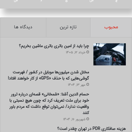
ج
ش
ی
د
س
محبوب
تازه ترین
دیدگاه ها
چرا باید از امین باتری باتری ماشین بخریم؟
خرداد 12, 1405
مختل شدن میلیون‌ها موبایل در کشور / فهرست
گوشی‌هایی که با حذف «GPS» از کار خواهند افتاد!
مهر 13, 1404
حسام الدین آشنا: «شمخانی» قصه‌ای درباره ترور
خود برای ملت تعریف کرد که چون هیچ نسبتی با
واقعیت ندارد/ نمی‌توان توقع داشت که مردم باور
کنند
شهریور 16, 1404
هزینه صافکاری PDR در تهران چقدر است؟