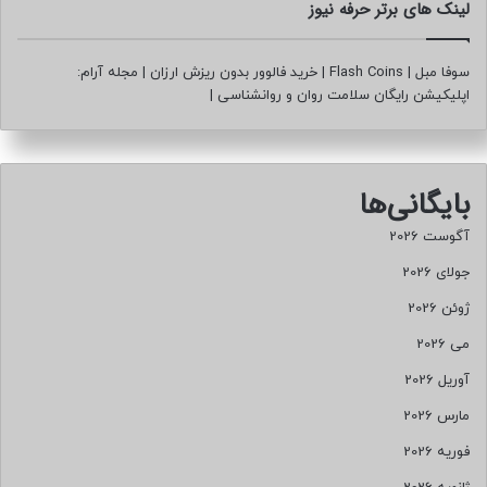
لینک های برتر حرفه نیوز
ا
ت
ب
سوفا مبل
|
Flash Coins
|
خرید فالوور بدون ریزش ارزان
|
مجله آرام:
ی
اپلیکیشن رایگان سلامت روان و روانشناسی
|
ر
و
ن
ا
بایگانی‌ها
ز
ت
آگوست 2026
ه
ر
جولای 2026
ا
ژوئن 2026
ن
ب
می 2026
ر
آوریل 2026
گ
ز
مارس 2026
ا
فوریه 2026
ر
م