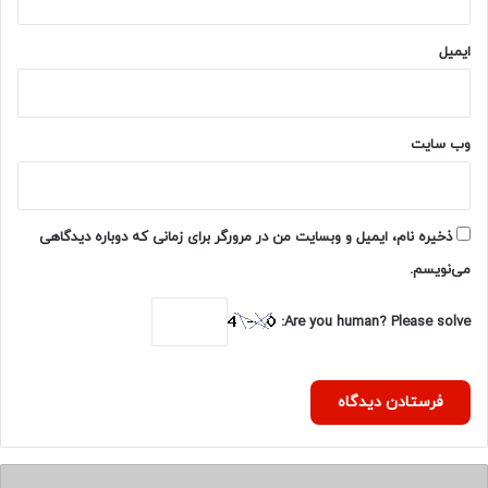
م
ی‌
ک
ایمیل
ن
ن
د
/
وب‌ سایت
ج
ش
ن
و
ذخیره نام، ایمیل و وبسایت من در مرورگر برای زمانی که دوباره دیدگاهی
ا
می‌نویسم.
ر
ه
Are you human? Please solve:
م
ل
ی
م
ط
ب
و
ع