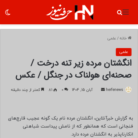
منو
جستجو برای
تغ
خانه
/
علمی
علمی
انگشتان مرده زیر تنه درخت /
صحنه‌ای هولناک در جنگل / عکس
herfenews
ا
آبان 15, 1404
0
81
کمتر از چند دقیقه
ر
س
ا
به گزارش خبرآنلاین، انگشتان مرده نام یک گونه عجیب قارچ‌های
ل
فنجانی است که همانطور که از نامش پیداست شباهتی
ب
انکارناپذیر به انگشتان مرده دارد.
ه