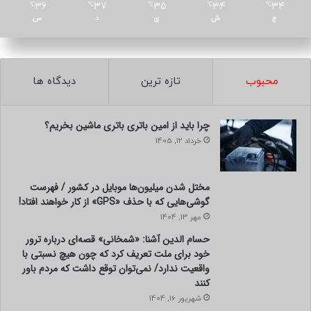
36
37
35
34
34
℃
℃
℃
℃
℃
ج
ش
ی
د
س
محبوب
تازه ترین
دیدگاه ها
چرا باید از امین باتری باتری ماشین بخریم؟
خرداد 12, 1405
مختل شدن میلیون‌ها موبایل در کشور / فهرست
گوشی‌هایی که با حذف «GPS» از کار خواهند افتاد!
مهر 13, 1404
حسام الدین آشنا: «شمخانی» قصه‌ای درباره ترور
خود برای ملت تعریف کرد که چون هیچ نسبتی با
واقعیت ندارد/ نمی‌توان توقع داشت که مردم باور
کنند
شهریور 16, 1404