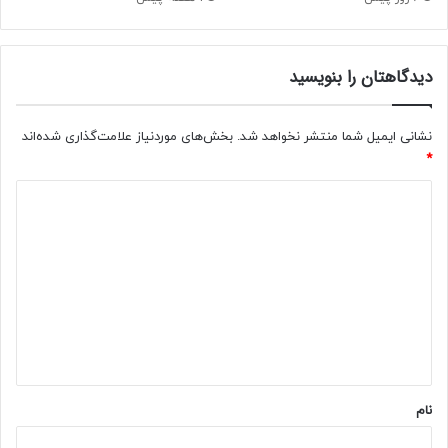
ه
ک
ا
ه
ی
د
ا
دیدگاهتان را بنویسید
و
م
س
ن
ت
ی
د
نشانی ایمیل شما منتشر نخواهد شد.
بخش‌های موردنیاز علامت‌گذاری شده‌اند
ت
ا
*
ی
ر
د
ن
د
ی
ب
د
ه
ج
گ
ا
ا
ی
ه
ش
ق
*
ا
ل
نام
ب