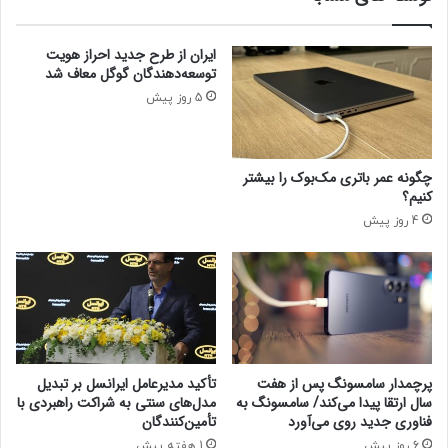
ز
خ
ت
و
ایران از طرح جدید احراز هویت
و
د
توسعه‌دهندگان گوگل معاف شد
ا
ر
ف
5 روز پیش
ا
ق
ن
ا
گ
ت
و
چگونه عمر باتری مک‌بوک را بیشتر
ت
ی
کنیم؟
ج
ی
4 روز پیش
ا
م
ر
،
ی
د
ت
ا
ا
س
ه
ت
م
ا
ک
ن
پرچمدار سامسونگ پس از هفت
تأکید مدیرعامل ایرانسل بر تبدیل
ا
ی
سال ارتقا پیدا می‌کند/ سامسونگ به
مدل‌های سنتی به شراکت راهبردی با
ر
ر
فناوری جدید روی می‌آورد
تأمین‌کنندگان
ی‌
ا
6 روز پیش
1 هفته پیش