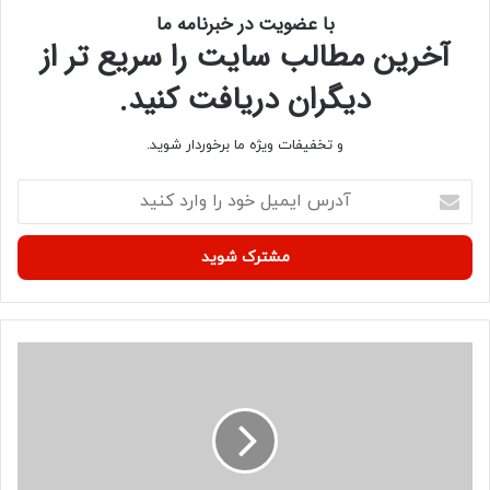
با عضویت در خبرنامه ما
آخرین مطالب سایت را سریع تر از
دیگران دریافت کنید.
و تخفیفات ویژه ما برخوردار شوید.
آ
د
ر
س
ا
ی
م
ی
د
ل
س
خ
ت
و
و
د
ر
ر
ک
ا