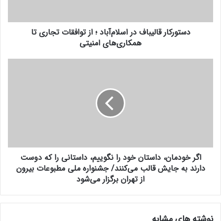
ا
و
ر
ا
ق
ر
دستورکار قالیباف در اسلام‌آباد ؛ از توافقات تجاری تا
ا
د
همکاری‌های امنیتی
ل
ک
ی
ن
ب
ا
ی
ا
گ
د
ف
ر
د
خ
ر
و
ا
د
س
م
ل
ا
ا
ن
م‌
اگر خودمان، داستان خود را نگوییم، داستانی را که دوست
،
آ
دارند به جایش قالب می‌کنند/ جشنواره ملی مطبوعات بیرون
د
ب
ا
از تهران برگزار می‌شود
ا
س
د
ت
؛
ا
نوشته های مشابه
ا
ن