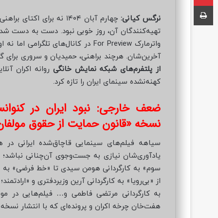
چاپ
ه
نرگس کیانی:
چهارم آبان ۱۴۰۴ نه برای 
ا
تهیه‌کنندگان آن، روز خوبی نبود. دست به دست شدن 
ی
واترمارک For Preview در کانال‌های ت
م
ی
آخرین‌شان. هرچند براهنی، حمیدیان و سروری برای گر
ل
از پلتفرم‌های شبکه نمایش خانگی
روانه اکران آنلا
کهنه‌نشده سینمای ایران را تازه کرد.
ضعف خارجی: نبود ایران در کنوا
نسخه «قانون حمایت از حقوق مولفان و 
سیاهه فیلم‌های سینمایی قاچاق‌شده ایرانی در ه
یادآوری‌شان نیازی به جست‌وجوی آن‌چنانی نباشد؛ ا
سوم» به کارگردانی هومن سیدی تا «خط فرضی» به کا
از «بی‌رویا» به کارگردانی آرین وزیردفتری و «ارادتمند؛ 
به کارگردانی مرتضی فاطمی و… فیلم‌هایی در موق
هفت‌خان چرخه اکران و پرونده‌ای که با انتشار نسخه