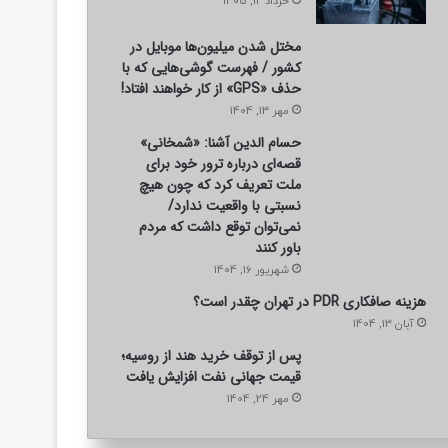
خرداد 12, 1405
مختل شدن میلیون‌ها موبایل در
کشور / فهرست گوشی‌هایی که با
حذف «GPS» از کار خواهند افتاد!
مهر 13, 1404
حسام الدین آشنا: «شمخانی»
قصه‌ای درباره ترور خود برای
ملت تعریف کرد که چون هیچ
نسبتی با واقعیت ندارد/
نمی‌توان توقع داشت که مردم
باور کنند
شهریور 16, 1404
هزینه صافکاری PDR در تهران چقدر است؟
آبان 13, 1404
پس از توقف خرید هند از روسیه؛
قیمت جهانی نفت افزایش یافت
مهر 24, 1404