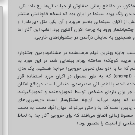
ذکور، در مقاطع زمانی متفاوتی از حیات آن‌ها رخ داد؛ یکی
از دیدن رنگ پرده سینما در ایران بود که نسخه قاچاقش منتشر
ز اکران سینمایی به‌سر می‌برد و آن یکی مثل «بی‌مادر» و
‌انتظار ورود به چرخه اکران آنلاین بود. اغلب این آثار اما
و همچنین به نمایش درآمدن‌ در جشنواره‌های خارجی.
ب جایزه بهترین فیلم مرمت‌شده در هشتادودومین جشنواره
 غریبه کوچک» ساخته بهرام بیضایی شد، در این مورد به
کنم که ما با «دو مدل تحویل خروجی» مواجه هستیم. یک مدل،
دی‌سی‌پی (Digital Cinema Package) رمزنگاری‌شده (encrypt) که به طور معمول در اکران مورد استفاده قرار
 داده شده، با اطمینانی صددرصدی، منتفی است. درواقع امکان
جز برای بازه‌ای مشخص توسط تحویل‌دهنده و تحویل‌گیرنده،
که پدید می‌آید. آن‌چه مشکل‌ساز است دی‌سی‌پی‌های
یت پایین است که به راحتی می‌تواند میان افراد دست به دست
عمولا زمانی اتفاق می‌افتد که برای خروجی‌ آثار چه به لحاظ
سطحی از امنیت را متصور بود.»