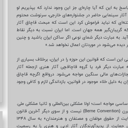
اسخ به این که آیا چاره‌ای جز این وجود ندارد که بپذیریم لو
 آثار سینمایی حاضر در جشنواره‌های خارجی، سرنوشت محتوم
کته‌ای که نباید فراموش کرد این است که مبحث قاچاق آثار
که گریبان‌گیر همه جهان است. اما ایران نسبت به دیگر نقاط
آید. به عبارت دیگر شمای نوعی اگر ساکن ایران باشید و چنین
ر دیده می‌شود در موردتان اعمال نخواهد شد.»
این است که قوانین این حوزه را در ایران، برخلاف بسیاری از
 به عبارت دیگر فرد یا گروه قاچاقچی آثار هنری ازجمله آثار
مجازات‌های مالی سنگین مواجه می‌شود. درواقع اگرچه قاچاق
 به دلیل خلاء موجود در قوانین، بازداندگی لازم و کافی وجود
اساسی مواجه است؛ اولا مشکلی بین‌المللی و ثانیا مشکلی ملی.
او اشاره می‌کند: «ایران از یک سو عضو کنوانسیون برن (Berne Convention) نیست و از سوی دیگر آخرین قانون
داخلی‌ موصوبش در این زمینه با عنوان «قانون حمایت از حقوق مولفان و مصنفان و هنرمندان» به سال ۱۳۴۸
ی ﺣﻤﺎﻳﺖ از ﭘﺪﻳﺪآورﻧﺪﮔﺎن آﺛﺎر ادبی و ﻫﻨﺮی را به رسمیت