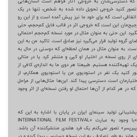
 که دسترسی‌شان به خروجی آثار فراهم است انسان‌هایی
ال تصور کنید خروجی تحویل داده شده به شخص، تنها در یک
تفاقی است که برای خود ما نیز پیش آمده است و از این رو
جیح‌مان این است که خروجی اثر در قالب فایل کم‌حجم، حتی
گیرد. این حتی به عنوان مثال در مورد نسخه کم‌حجم احتمالی
ی گروه تولید قرار می‌گیرد نیز صادق است. تاکید من به این
است. به عنوان مثال در همان لحظه‌ای که دوستی در حال به
 از روی نسخه در اختیار او کپی و منتشر کرد. یا در مثالی
ک تهیه‌کننده هستیم. طبیعتا هر دوی ما به اندازه‌ی کافی از
ور کنید یک نفر در استودیوی من یا استودیوی همکارم، از
تیارمان است دسترسی پیدا کند. این‌ها مثال‌هایی از مراحل
 در هر کدام از آن‌ها احتمال لو رفتن نسخه‌ای از اثر وجود
شتیبانی تولید سینمای ایران در پایان با اشاره به این که
نمی‌خواهد دچار توهم توطئه شود، ادامه داد: «با وجود به عبارت «INTERNATIONAL FILM FESTIVAL
چاق‌شده «پیرپسر» تصور نمی‌کنم یک فرد هلندی منتشرکننده آن باشد.
ر هلند به طور تصادفی به این نسخه دسترسی پیدا کرده و در