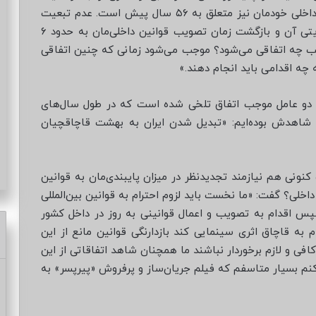
می‌شناسیم و نه آن‌ها ما را و از سوی دیگر قوانین داخلی خودمان نیز متعلق به ۵۶ سال پیش است. عدم تبعیت
ما از قوانین جهانی و به‌تبع نبودن‌مان زیر چتر حمایتی آن و بازگشت زمان تصویب قوانین داخلی‌مان به حدود ۶
جب چه اتفاقی می‌شود؟ موجب می‌شود زمانی که چنین اتفاقی
 چه اقدامی باید انجام دهند.»
 دو عامل موجب اتفاق تلخی شده است که در طول سال‌های
ا شاهدش بوده‌ایم: «تبدیل شدن ایران به بهشت قاچاقچیان
نونی هم نیازمند تجدیدنظر در میزان پایبندی‌مان به قوانین
اخلی؟ گفت: «ما نخست باید لزوم احترام به قوانین بین‌المللی
پس اقدام به تصویب و اعمال قوانینی به روز در داخل کشور
م به قاچاق اثری سینمایی کند بازدارنگی قوانین مانع از این
 کافی و لازم برخوردار نباشند ما همچنان شاهد اتفاقاتی از این
کنم بسیار متاسفم که فیلم جریان‌ساز و پرفروش «پیرپسر» به