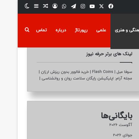
فیسبوک
ایکس
یوتیوب
تلگرام
اینستاگرام
واتس آپ
ورود
سایدبار
نوشته تصادفی
تغییر پوسته
جستجو برای
هنگی و هنری
علمی
رپورتاژ
درباره
تماس
لینک های برتر حرفه نیوز
سوفا مبل
|
Flash Coins
|
خرید فالوور بدون ریزش ارزان
|
مجله آرام: اپلیکیشن رایگان سلامت روان و روانشناسی
|
بایگانی‌ها
آگوست 2026
جولای 2026