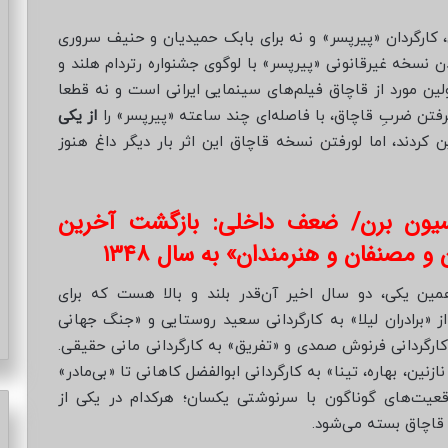
اکتای براهنی، کارگردان «پیرپسر» و نه برای بابک حمیدیان و حنیف سروری
نسخه غیرقانونی «پیرپسر» با لوگوی جشنواره رتردام هلند و
لگرامی اما نه اولین مورد از قاچاق فیلم‌های سینمایی ایرانی است و نه قطعا
فتن ضربِ قاچاق، با فاصله‌ای چند ساعته «پیرپسر» را
از یکی
ین کردند، اما لورفتن نسخه قاچاق این اثر بار دیگر داغ هنوز
نسیون برن/ ضعف داخلی: بازگشت آخرین
مصنفان و هنرمندان» به سال ۱۳۴۸
مین یکی، دو سال اخیر آن‌قدر بلند و بالا هست که برای
ز «برادران لیلا» به کارگردانی سعید روستایی و «جنگ جهانی
رگردانی فرنوش صمدی و «تفریق» به کارگردانی مانی حقیقی.
نازنین، بهاره، تینا» به کارگردانی ابوالفضل کاهانی تا «بی‌مادر»
عیت‌های گوناگون با سرنوشتی یکسان؛ هرکدام در یکی از
 قاچاق بسته می‌شود.