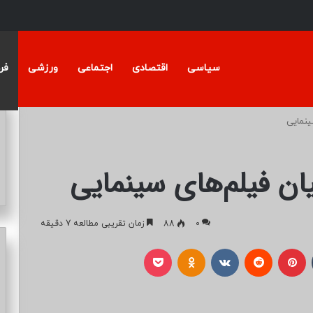
سیاسی
اقتصادی
اجتماعی
ورزشی
فر
ینمایی
ن فیلم‌های سینمایی
0
88
زمان تقریبی مطالعه 7 دقیقه
تامبلر
پینتریست
Reddit
VKontakte
Odnoklassniki
پاکت