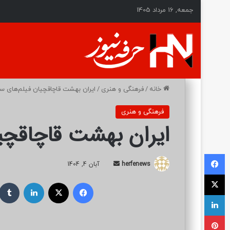
جمعه, 16 مرداد 1405
خانه
/
فرهنگی و هنری
/
ایران بهشت قاچاقچیان فیلم‌های س
فرهنگی و هنری
ایران بهشت قاچاقچیا
فیسبوک
herfenews
ا
آبان 4, 1404
ایکس
ر
فیسبوک
ایکس
لینکداین
س
لینکداین
ا
ل
پینتریست
ب