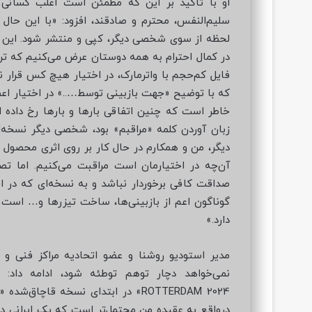
او با تاکید بر این که مطمئن است اغلب کسانی
سلیم‌النفس، محترم و صادقند، افزود: «با این ح
لحظه از سوی شخصی دیگر، کپی و منتشر شود. این ا
در کمال احترام به همه دوستان عرض می‌کنیم که تر
فایل کم‌حجم با واترمارک، در اختیار هیچ کس قرار ن
که با توضیح «جهت بازبینی توسط…..» در اختیار اعضا
خاطر است که چنین اتفاقی بارها و بارها رخ داده 
زبان آوردن کلمه «مراقبم» بود، شخصی دیگر نسخه‌ای
دیگر، من و همکارم در حال کار بر روی اثری محصول ی
آن‌چه در اختیارمان است مراقبت می‌کنیم. اما تص
صداقت کافی برخوردار نباشد و به نسخه‌ای که در اخ
گوناگون اعم از بازبینی‌ها، ساخت تیزرها و… است که
دارد.»
مدیر استودیو روشنا و عضو اتحادیه مراکز فنی و پ
ROTTERDAM 2024» در ابتدای نسخه قا
درواقع به عقیده من محتمل‌تر است که یک ایرانی د