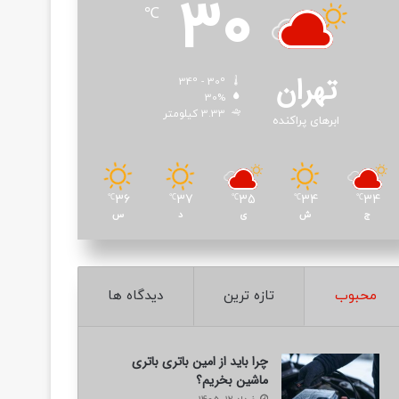
30
℃
تهران
34º - 30º
30%
3.33 کیلومتر
ابرهای پراکنده
36
37
35
34
34
℃
℃
℃
℃
℃
ج
ش
ی
د
س
محبوب
تازه ترین
دیدگاه ها
چرا باید از امین باتری باتری
ماشین بخریم؟