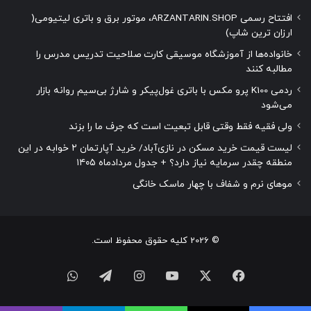
افتتاح رسمی ARZANTARIN.SHOP، موتور برق و باتری لیتیومی(
ارزان ترین شاپ)
خانواده‌ها از آموزشگاه موسیقی کارت صلاحیت تدریس مدرس را
مطالبه کنند
ردمی K100 پرو مکس با باتری غول‌پیکر و شارژ بی‌سیم روانه بازار
می‌شود
ولی فقیه فقط وقتی قابل تبعیت است که جرف ما را بزند
لیست قیمت خرید مسکن در نازی‌آباد/ خرید آپارتمان ۲ خوابه در این
منطقه چقدر سرمایه نیاز دارد؟ + جدول مردادماه ۱۴۰۵
موهای نرم و شفاف با چهار ماسک خانگی
© 2026 کلیه حقوق محفوظ است.
فیسبوک
ایکس
یوتیوب
اینستاگرام
تلگرام
واتس
آپ