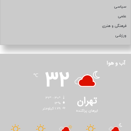
سیاسی
علمی
فرهنگی و هنری
ورزشی
آب و هوا
32
℃
تهران
32º - 30º
13%
1.79 کیلومتر
ابرهای پراکنده