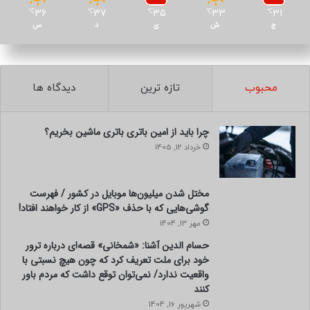
36
37
35
33
31
℃
℃
℃
℃
℃
ج
ش
ی
د
س
محبوب
تازه ترین
دیدگاه ها
چرا باید از امین باتری باتری ماشین بخریم؟
خرداد 12, 1405
مختل شدن میلیون‌ها موبایل در کشور / فهرست
گوشی‌هایی که با حذف «GPS» از کار خواهند افتاد!
مهر 13, 1404
حسام الدین آشنا: «شمخانی» قصه‌ای درباره ترور
خود برای ملت تعریف کرد که چون هیچ نسبتی با
واقعیت ندارد/ نمی‌توان توقع داشت که مردم باور
کنند
شهریور 16, 1404