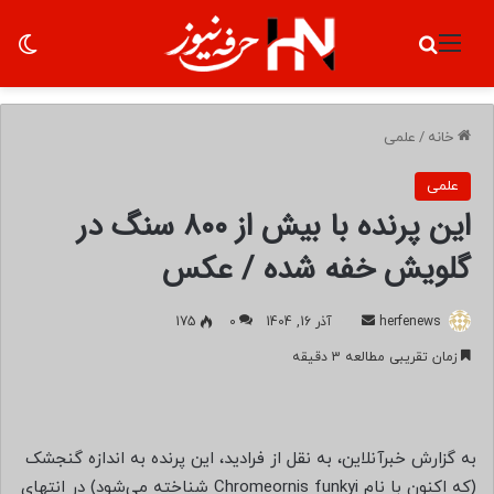
منو
جستجو برای
تغ
خانه
/
علمی
علمی
این پرنده با بیش از ۸۰۰ سنگ در
گلویش خفه شده / عکس
herfenews
ا
آذر 16, 1404
0
175
ر
زمان تقریبی مطالعه 3 دقیقه
س
ا
ل
ب
به گزارش خبرآنلاین، به نقل از فرادید، این پرنده به اندازه گنجشک
ه
(که اکنون با نام Chromeornis funkyi شناخته می‌شود) در انتهای