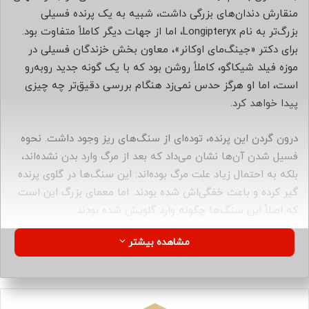
ا
منقارش دندان‌های بزرگی داشت، شبیه به یک پرنده فسیلی
ی
بزرگ‌تر به نام Longipteryx، اما از جهات دیگر کاملاً متفاوت بود.
م
برای دکتر «جینگ‌مای اوکانر»، معاون بخش خزندگان فسیلی در
ی
موزه فیلد شیکاگو، کاملاً روشن بود که با یک گونه جدید روبه‌رو
ل
است، اما او هرگز حدس نمی‌زد هنگام بررسی دقیق‌تر چه چیزی
پیدا خواهد کرد.
درون گردن این پرنده، توده‌ای از سنگ‌های ریز وجود داشت. نحوه
فسیل شدن آن‌ها نشان می‌داد که بعد از مرگ وارد بدن نشده‌اند،
بلکه به احتمال زیاد علت مرگ بوده‌اند: این سنگ‌ها در گلوی پرنده
گیر کرده و باعث خفگی‌اش شده بودند. اما معمای بزرگ این است
که اصلاً این سنگ‌ها چگونه وارد گلویش شده بودند.
مشاهده بیشتر
اوکانر می‌گوید: «اولین فکرم این بود که این‌ها سنگ‌های سنگدان
هستند، اما خیلی عجیب بود که این توده در مری قرار داشت. در
ابتدا فکر می‌کردم این توده از دستگاه گوارش به بالا رانده شده،
اما هرچه بیشتر بررسی کردم، روشن‌تر شد که این توده از هر نظر