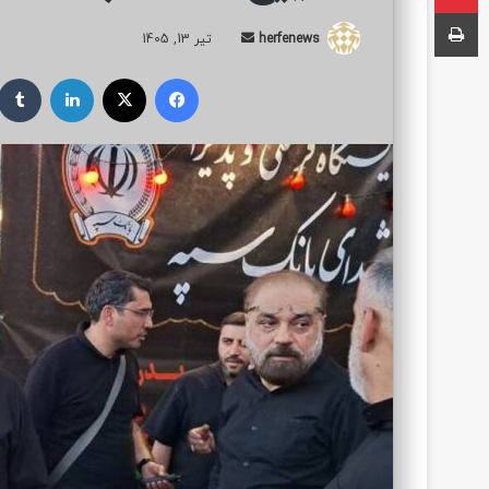
چاپ
herfenews
ا
تیر 13, 1405
ر
فیسبوک
ایکس
لینکداین
س
ا
ل
ب
ه
ا
ی
م
ی
ل