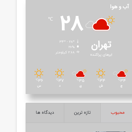
آب و هوا
28
℃
تهران
34º - 28º
26%
2.68 کیلومتر
ابرهای پراکنده
36
37
35
34
34
℃
℃
℃
℃
℃
ج
ش
ی
د
س
محبوب
تازه ترین
دیدگاه ها