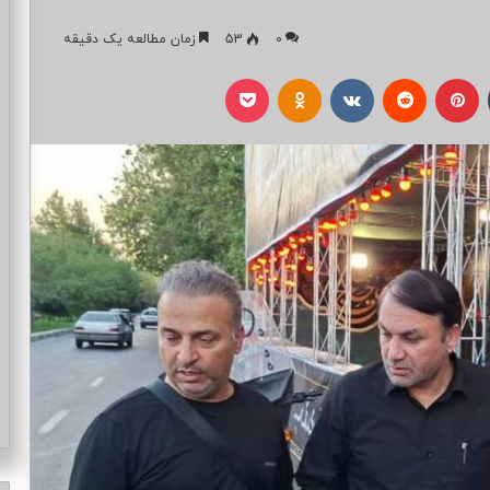
0
53
زمان مطالعه یک دقیقه
تامبلر
پینتریست
Reddit
VKontakte
Odnoklassniki
پاکت