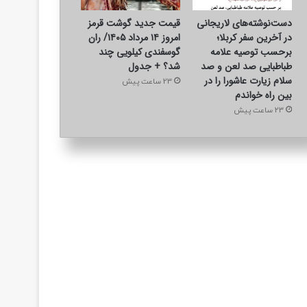
دست‌نوشته‌های لاریجانی
قیمت جدید گوشت قرمز
در آخرین سفر کربلا؛
امروز ۱۴ مرداد ۱۴۰۵/ ران
برحسب توصیه علامه
گوسفندی کیلویی چند
طباطبایی صد لعن و صد
شد؟ + جدول
سلام زیارت عاشورا را در
23 ساعت پیش
بین راه خواندم
23 ساعت پیش