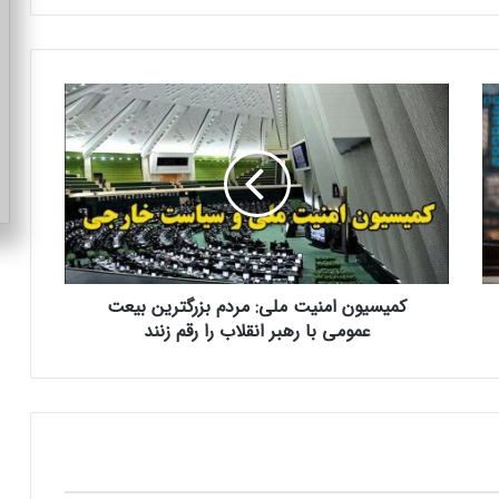
ک
م
ی
س
ی
و
ن
ا
م
کمیسیون امنیت ملی: مردم بزرگترین بیعت
ن
عمومی با رهبر انقلاب را رقم زنند
ی
ت
م
ل
ی
:
م
ر