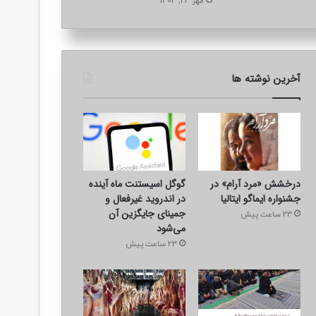
مهر 24, 1404
آخرین نوشته ها
درخشش «مرد آرام» در
گوگل اسیستنت ماه آینده
جشنواره ایماگو ایتالیا
در اندروید غیرفعال و
جمینای جایگزین آن
23 ساعت پیش
می‌شود
23 ساعت پیش