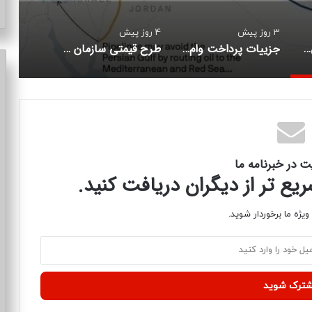
3 روز پیش
4 روز پیش
7خط لوله جدید می خواهند تنگه هرمز را دور بزنند/ وابستگی ها به این تنگه استراتژیک کاهش می یابد
جزییات پرداخت وام بازسازی مسکن به آسیب‌دیدگان جنگ/ سقف وام چقدر است؟
طرح قیمتی سازمان بهینه‌سازی، جایگزین اصلاح تدریجی قیمت بنزین خواهد شد؟
ت در خبرنامه ما
ع تر از دیگران دریافت کنید.
یژه ما برخوردار شوید.