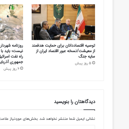
ت
ن
ظ
ا
م
س
ل
توصیه اقتصاددانان برای حمایت هدفمند
روزنامه شهردار
ا
از معیشت/نسخه عبور اقتصاد ایران از
نیست؛ باید با 
م
سایه جنگ
راه نفت اسرائیل
ت
جمهوری آذربا
5 روز پیش
6 روز پیش
دیدگاهتان را بنویسید
نشانی ایمیل شما منتشر نخواهد شد.
بخش‌های موردنیاز علامت