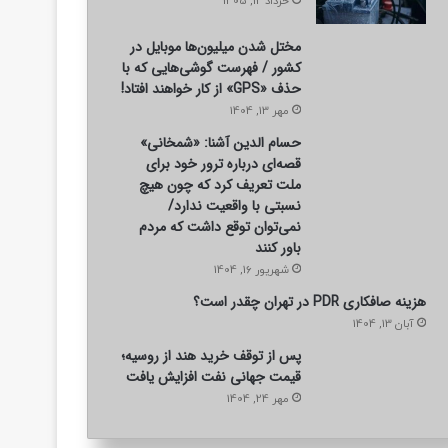
خرداد 12, 1405
مختل شدن میلیون‌ها موبایل در
کشور / فهرست گوشی‌هایی که با
حذف «GPS» از کار خواهند افتاد!
مهر 13, 1404
حسام الدین آشنا: «شمخانی»
قصه‌ای درباره ترور خود برای
ملت تعریف کرد که چون هیچ
نسبتی با واقعیت ندارد/
نمی‌توان توقع داشت که مردم
باور کنند
شهریور 16, 1404
هزینه صافکاری PDR در تهران چقدر است؟
آبان 13, 1404
پس از توقف خرید هند از روسیه؛
قیمت جهانی نفت افزایش یافت
مهر 24, 1404