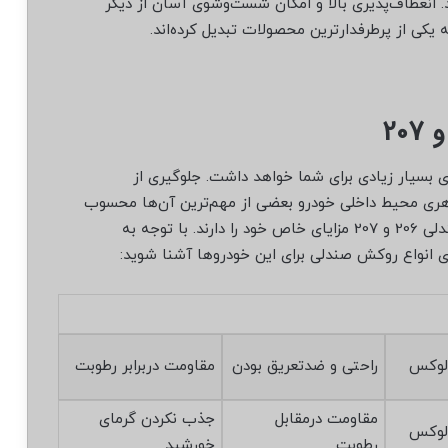
. انعطاف‌پذیری بالا و امکان شست‌وشوی آسان از دیگر
ه یکی از پرطرفدارترین محصولات تبدیل کرده‌اند.
ن روکش صندلی 206 و 207 مزیت‌های بسیار زیادی برای شما خواهد داشت. جلوگیری از
هری محیط داخلی خودرو بعضی از مهم‌ترین آن‌ها محسوب
می‌شوند. با وجود این، هر یک از انواع روکش‌های صندلی 206 و 207 مزایای خاص خود را دارند. با توجه به
ی انواع روکش صندلی برای این خودروها آشنا شوید:
لوکس
راحتی و ضدتعریق بودن
مقاومت دربرابر رطوبت
مقاومت درمقابل
جذب نکردن گرمای
لوکس
رطوبت
خورشید