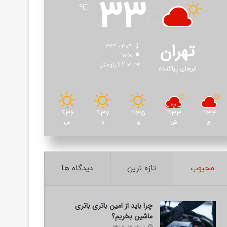
33
℃
تهران
34º - 30º
16%
4.61 کیلومتر
ابرهای پراکنده
36
37
35
33
34
℃
℃
℃
℃
℃
ج
ش
ی
د
س
محبوب
تازه ترین
دیدگاه ها
چرا باید از امین باتری باتری
ماشین بخریم؟