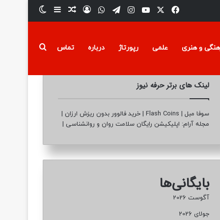
فیسبوک
ایکس
یوتیوب
تلگرام
اینستاگرام
واتس آپ
ورود
سایدبار
نوشته تصادفی
تغییر پوسته
جستجو برای
هنگی و هنری
علمی
رپورتاژ
درباره
تماس
لینک های برتر حرفه نیوز
سوفا مبل
|
Flash Coins
|
خرید فالوور بدون ریزش ارزان
|
مجله آرام: اپلیکیشن رایگان سلامت روان و روانشناسی
|
بایگانی‌ها
آگوست 2026
جولای 2026