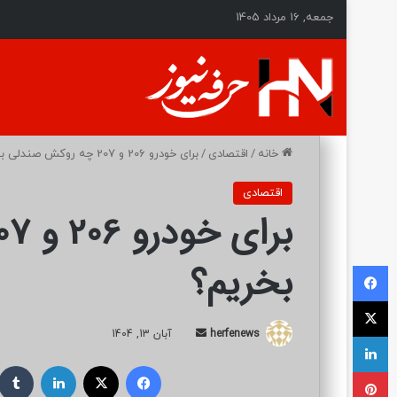
جمعه, 16 مرداد 1405
خانه
/
اقتصادی
/
برای خودرو 206 و 207 چه روکش صندلی بخریم؟
اقتصادی
بخریم؟
فیسبوک
ایکس
herfenews
ا
آبان 13, 1404
لینکداین
ر
فیسبوک
ایکس
لینکداین
پینتریست
س