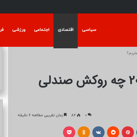
سیاسی
اقتصادی
اجتماعی
ورزشی
فر
برای خودرو 206 و 207 چه روکش صندلی
0
82
زمان تقریبی مطالعه 6 دقیقه
تامبلر
پینتریست
Reddit
VKontakte
Odnoklassniki
پاکت