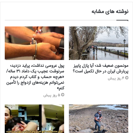
!
ی
نوشته های مشابه
و
ر
و
و
س
ا
ی
ر
ا
مونسون ضعیف شد؛ آیا پازل پاییز
پول عروسی نداشت، پراید دزدید؛
ر
پربارش ایران در حال تکمیل است؟
سرنوشت عجیب یک داماد ۳۱ ساله/
ز
«هرچه حساب و کتاب کردم دیدم
4 روز پیش
ه
نمی‌توانم هزینه‌های ازدواج را تأمین
ا
کنم»
ا
5 روز پیش
م
ر
و
ز
۳
۱