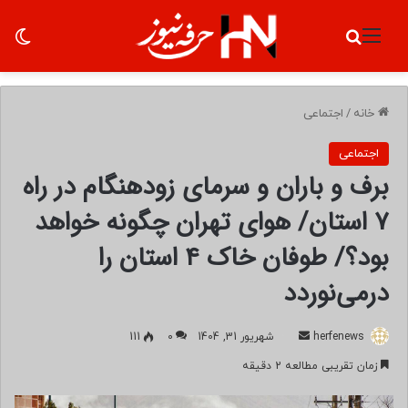
منو
جستجو برای
تغ
خانه
/
اجتماعی
اجتماعی
برف و باران و سرمای زودهنگام در راه
۷ استان/ هوای تهران چگونه خواهد
بود؟/ طوفان خاک ۴ استان را
درمی‌نوردد
herfenews
ا
شهریور 31, 1404
0
111
ر
زمان تقریبی مطالعه 2 دقیقه
س
ا