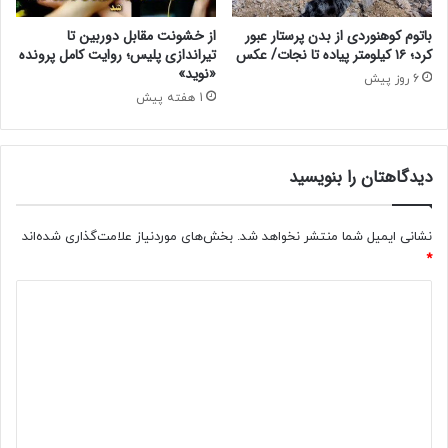
ش
ه
باتوم کوهنوردی از بدن پرستار عبور
از خشونت مقابل دوربین تا
کرد؛ ۱۶ کیلومتر پیاده تا نجات/ عکس
تیراندازی پلیس؛ روایت کامل پرونده
ر
«نوید»
ی
6 روز پیش
و
1 هفته پیش
ر
م
ا
دیدگاهتان را بنویسید
ه
۱
۴
نشانی ایمیل شما منتشر نخواهد شد.
بخش‌های موردنیاز علامت‌گذاری شده‌اند
۰
*
۴
/
د
د
ی
ل
ا
د
ر
گ
ب
ا
ا
ل
ه