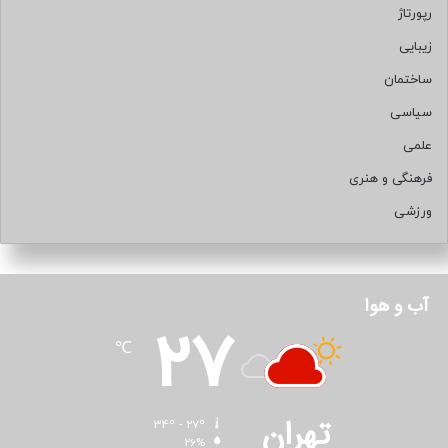
رپورتاژ
زیبایی
ساختمان
سیاسی
علمی
فرهنگی و هنری
ورزشی
آب و هوا
27
℃
تهران
34º - 27º
26%