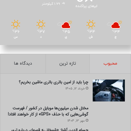
1.79 کیلومتر
ابرهای پراکنده
36
37
35
34
34
℃
℃
℃
℃
℃
ج
ش
ی
د
س
محبوب
تازه ترین
دیدگاه ها
چرا باید از امین باتری باتری ماشین بخریم؟
خرداد 12, 1405
مختل شدن میلیون‌ها موبایل در کشور / فهرست
گوشی‌هایی که با حذف «GPS» از کار خواهند افتاد!
مهر 13, 1404
حسام الدین آشنا: «شمخانی» قصه‌ای درباره ترور