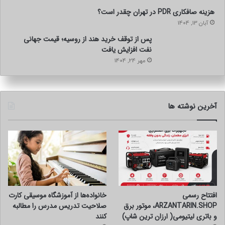
هزینه صافکاری PDR در تهران چقدر است؟
فارستر گزینه‌ای عالی برای مادرانی است که مسیرهای ناهموار را
آبان 13, 1404
نیز در نظر دارند. نسخه Wilderness برای مسیرهای سخت و
پس از توقف خرید هند از روسیه؛ قیمت جهانی
نفت افزایش یافت
زمین‌های ناهموار مناسب شده است، اما همچنان راحتی و
مهر 24, 1404
کاربردی بودن را برای خانواده حفظ می‌کند. فضای کافی برای
سرنشینان و ظرفیت مناسب بار از ویژگی‌های برجسته آن است.
مزایا و معایب SUV ها برای مادران
آخرین نوشته ها
مزایا:
فضای بیشتر نسبت به سدان‌ها
تنوع بالای مدل‌ها
امکانات رفاهی گسترده
افتتاح رسمی
خانواده‌ها از آموزشگاه موسیقی کارت
پیشرانه بنزینی، هیبریدی و برقی
ARZANTARIN.SHOP، موتور برق
صلاحیت تدریس مدرس را مطالبه
رانندگی راحت‌تر نسبت به SUV های قدیمی
و باتری لیتیومی( ارزان ترین شاپ)
کنند