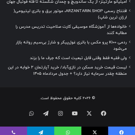
امیلیانو مارتینز؛ از یک ساندویچ و چمدان شکسته تا قله فوتبال جهان
افتتاح رسمی ARZANTARIN.SHOP، موتور برق و باتری لیتیومی(
ارزان ترین شاپ)
خانواده‌ها از آموزشگاه موسیقی کارت صلاحیت تدریس مدرس را
مطالبه کنند
ردمی K100 پرو مکس با باتری غول‌پیکر و شارژ بی‌سیم روانه بازار
می‌شود
ولی فقیه فقط وقتی قابل تبعیت است که جرف ما را بزند
لیست قیمت خرید مسکن در نازی‌آباد/ خرید آپارتمان ۲ خوابه در این
منطقه چقدر سرمایه نیاز دارد؟ + جدول مردادماه ۱۴۰۵
© 2026 کلیه حقوق محفوظ است.
فیسبوک
ایکس
یوتیوب
اینستاگرام
تلگرام
واتس
آپ