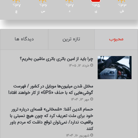
انکلیو بزرگ‌ترین شاسی‌بلند بیوک است و بین قیمت مناسب و
37
36
37
35
33
℃
℃
℃
℃
℃
لوکس بودن تعادل برقرار می‌کند. ظرفیت تا هفت نفر و فضای بار
ش
ی
د
س
چ
آن از ۶۴۸ تا ۲۷۶۰ لیتر متغیر است. نسخه لوکس Avenir امکانات
پیشرفته‌ای برای تجربه‌ای بهتر ارائه می‌دهد.
محبوب
تازه ترین
دیدگاه ها
۱۰. سوبارو فارستر
چرا باید از امین باتری باتری ماشین بخریم؟
خرداد 12, 1405
مختل شدن میلیون‌ها موبایل در کشور / فهرست
گوشی‌هایی که با حذف «GPS» از کار خواهند افتاد!
مهر 13, 1404
حسام الدین آشنا: «شمخانی» قصه‌ای درباره ترور
خود برای ملت تعریف کرد که چون هیچ نسبتی با
واقعیت ندارد/ نمی‌توان توقع داشت که مردم باور
کنند
شهریور 16, 1404