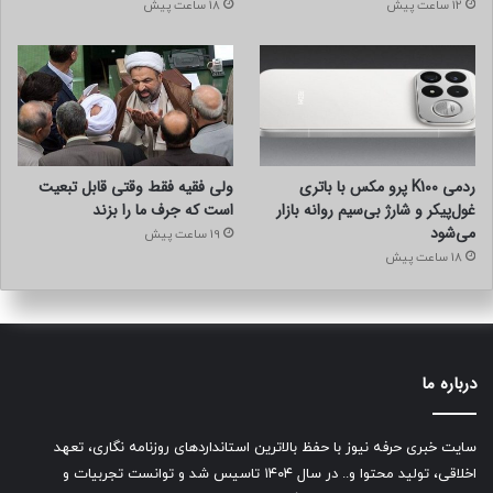
12 ساعت پیش
18 ساعت پیش
معایب:
تعداد زیاد مدل‌ها می‌تواند گیج‌کننده باشد
SUV های بزرگ در شهر ممکن است دست‌ و پاگیر باشند
مصرف سوخت بالاتر در مدل‌های بزرگ
ردمی K100 پرو مکس با باتری
ولی فقیه فقط وقتی قابل تبعیت
منبع:
carbuzz
غول‌پیکر و شارژ بی‌سیم روانه بازار
است که جرف ما را بزند
می‌شود
19 ساعت پیش
۲۲۷۳۲۲
18 ساعت پیش
منبع
درباره ما
کپی لینک
سایت خبری حرفه نیوز با حفظ بالاترین استانداردهای روزنامه نگاری، تعهد
اخلاقی، تولید محتوا و.. در سال ۱۴۰۴ تاسیس شد و توانست تجربیات و