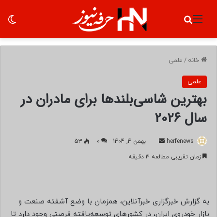
منو
جستجو برای
تغ
خانه
/
علمی
علمی
بهترین شاسی‌بلندها برای مادران در
سال ۲۰۲۶
herfenews
ا
بهمن 4, 1404
0
53
ر
زمان تقریبی مطالعه 3 دقیقه
س
ا
ل
ب
به گزارش خبرگزاری خبرآنلاین، همزمان با وضع آشفته صنعت و
ه
بازار خودروی ایران، در کشورهای توسعه‌یافته فرصتی وجود دارد تا