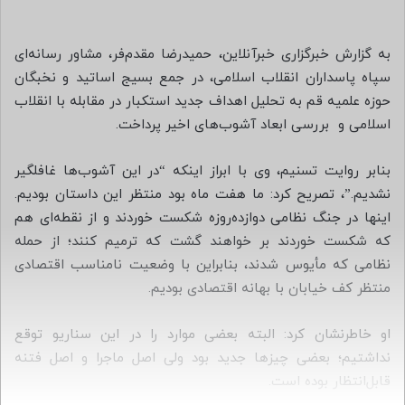
س
ا
ل
به گزارش خبرگزاری خبرآنلاین، حمیدرضا مقدم‌فر، مشاور رسانه‌ای
ب
سپاه پاسداران انقلاب اسلامی، در جمع بسیج اساتید و نخبگان
ه
حوزه علمیه قم به تحلیل اهداف جدید استکبار در مقابله با انقلاب
ا
اسلامی و بررسی ابعاد آشوب‌های اخیر پرداخت.
ی
م
بنابر روایت تسنیم، وی با ابراز اینکه “در این آشوب‌ها غافلگیر
ی
نشدیم.”، تصریح کرد: ما هفت ماه بود منتظر این داستان بودیم.
ل
اینها در جنگ نظامی دوازده‌روزه شکست خوردند و از نقطه‌ای هم
که شکست خوردند بر خواهند گشت که ترمیم کنند؛ از حمله
نظامی که مأیوس شدند، بنابراین با وضعیت نامناسب اقتصادی
منتظر کف خیابان با بهانه اقتصادی بودیم.
او خاطرنشان کرد: البته بعضی موارد را در این سناریو توقع
نداشتیم؛ بعضی چیزها جدید بود ولی اصل ماجرا و اصل فتنه
قابل‌انتظار بوده است.