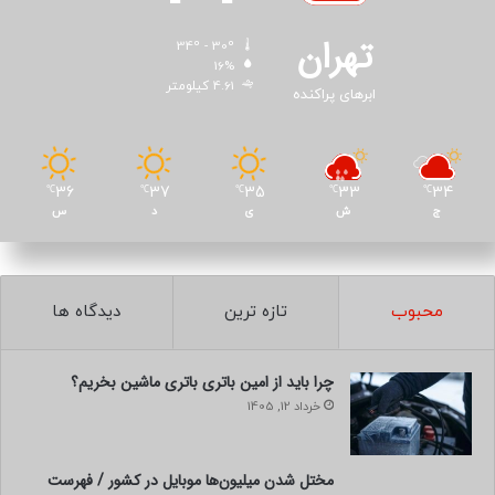
تهران
34º - 30º
16%
4.61 کیلومتر
ابرهای پراکنده
36
37
35
33
34
℃
℃
℃
℃
℃
ج
ش
ی
د
س
محبوب
تازه ترین
دیدگاه ها
چرا باید از امین باتری باتری ماشین بخریم؟
خرداد 12, 1405
مختل شدن میلیون‌ها موبایل در کشور / فهرست