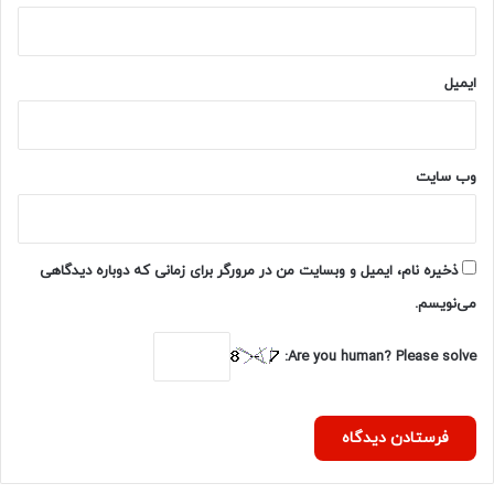
ه‌
ه
ا
ایمیل
ح
ا
ض
ر
وب‌ سایت
ش
د
ن
د
ذخیره نام، ایمیل و وبسایت من در مرورگر برای زمانی که دوباره دیدگاهی
/
پ
می‌نویسم.
س
ا
Are you human? Please solve:
ز
د
و
ر
ا
ن