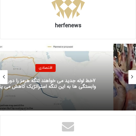
از بهمن‌ ۱۴۰۳ تا مهر ۱۴۰۴ به‌جز یک ماه، تورم ماهانه نان و غلات
با فاصله چند واحد درصدی از تورم ماهانه کل بیشتر بوده است؛
herfenews
این مسئله نشان می‌دهد که یارانه نان با وجود هزینه گزاف برای
دولت، اثر خود را از دست داده و این کالا در چند ماه گذشته بیشتر
از اکثر کالاهای دیگر افزایش قیمت داشته است.
همچنین در هفته گذشته، رییس اتحادیه نانوایان مشهد خبر داد
اقتصادی
که نان با نرخ دولتی در مشهد ۱۵ درصد افزایش یافته است. به
گفته برخی خبرگزاری‌ها، این مسئله می‌تواند طبق تجربه قبلی،
7خط لوله جدید می خواهند تنگه هرمز را دور بزنند/
شروع افزایش قیمت مجدد نان در استان‌های دیگر باشد.
وابستگی ها به این تنگه استراتژیک کاهش می یابد
وضعیت قیمت نان در شرایطی است که هر سه سمت ماجرا از
آن رضایت ندارند؛ مردم از افزایش قیمت مداوم یکی از مهم‌ترین
اقلام مصرفی خود ناراضی‌اند؛ همچنین نانوایان هم با افزایش
هزینه‌های خود از جمله دستمزد و انرژی، حاشیه سود خود را با
وجود افزایش قیمت‌ها در خطر می‌بینند؛ و همچنین دولت که با