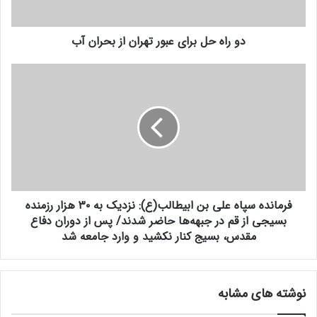
و
ب
ا
ر
ر
دو راه حل برای عبور تهران از بحران آب
ا
د
ی
ک
ع
ف
ن
ب
ر
ی
و
م
د
ر
ا
ت
ن
ه
د
ر
ه
ا
س
ن
پ
فرمانده سپاه علی بن ابیطالب(ع): نزدیک به ۳۰ هزار رزمنده
ا
ا
ز
بسیجی از قم در جبهه‌ها حاضر شدند/ پس از دوران دفاع
ه
ب
ع
مقدس، بسیج کنار نکشید و وارد جامعه شد
ح
ل
ر
ی
ا
ب
نوشته های مشابه
ن
ن
آ
ا