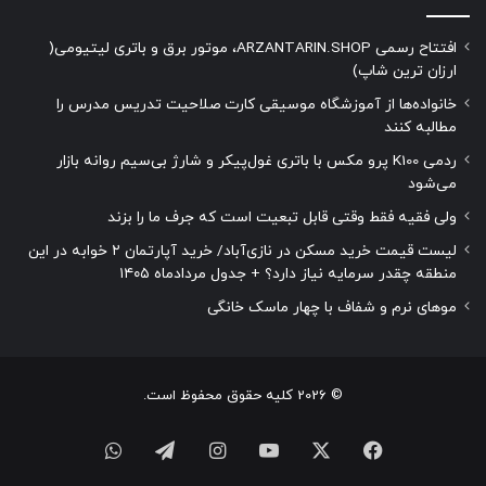
افتتاح رسمی ARZANTARIN.SHOP، موتور برق و باتری لیتیومی(
ارزان ترین شاپ)
خانواده‌ها از آموزشگاه موسیقی کارت صلاحیت تدریس مدرس را
مطالبه کنند
ردمی K100 پرو مکس با باتری غول‌پیکر و شارژ بی‌سیم روانه بازار
می‌شود
ولی فقیه فقط وقتی قابل تبعیت است که جرف ما را بزند
لیست قیمت خرید مسکن در نازی‌آباد/ خرید آپارتمان ۲ خوابه در این
منطقه چقدر سرمایه نیاز دارد؟ + جدول مردادماه ۱۴۰۵
موهای نرم و شفاف با چهار ماسک خانگی
© 2026 کلیه حقوق محفوظ است.
فیسبوک
ایکس
یوتیوب
اینستاگرام
تلگرام
واتس