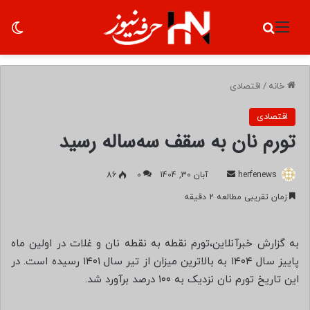
منو
جستجو برای
تغ
خانه
/
اقتصادی
اقتصادی
تورم نان به سقف سه‌ساله رسید
herfenews
ا
آبان 30, 1404
0
86
ر
زمان تقریبی مطالعه 2 دقیقه
س
ا
ل
به گزارش خبرآنلاین،تورم نقطه به نقطه نان و غلات در اولین ماه
ب
پاییز سال ۱۴۰۴ به بالاترین میزان از تیر سال ۱۴۰۱ رسیده است. در
ه
این تاریخ تورم نان نزدیک به ۱۰۰ درصد برآورد شد.
ا
ی