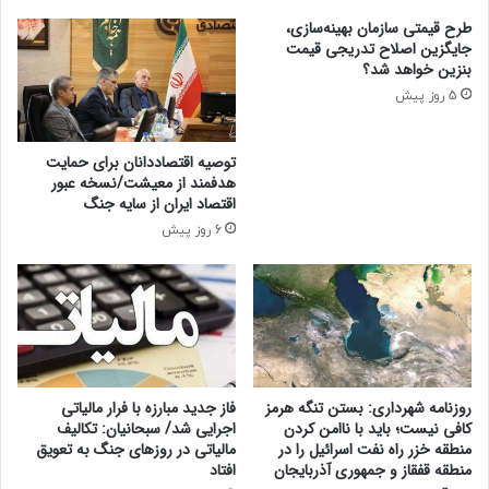
ب
ب
طرح قیمتی سازمان بهینه‌سازی،
ی
جایگزین اصلاح تدریجی قیمت
ط
بنزین خواهد شد؟
ا
5 روز پیش
ل
ب
(
توصیه اقتصاددانان برای حمایت
ع
هدفمند از معیشت/نسخه عبور
)
اقتصاد ایران از سایه جنگ
:
6 روز پیش
ن
ز
د
ی
ک
ب
ه
۳
روزنامه شهرداری: بستن تنگه هرمز
فاز جدید مبارزه با فرار مالیاتی
۰
کافی نیست؛ باید با ناامن کردن
اجرایی شد/ سبحانیان: تکالیف
ه
منطقه خزر راه نفت اسرائیل را در
مالیاتی در روزهای جنگ به تعویق
منطقه قفقاز و جمهوری آذربایجان
افتاد
ز