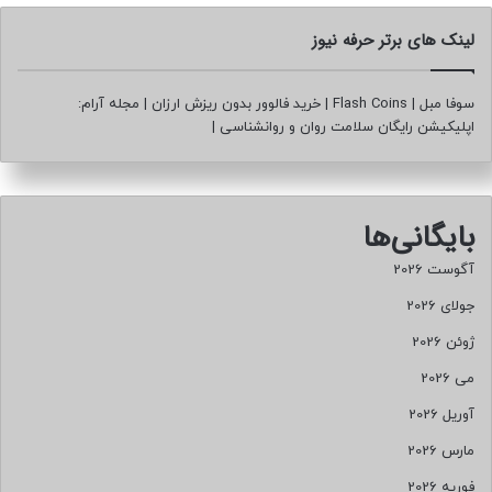
د
ف
لینک های برتر حرفه نیوز
ا
ع
م
سوفا مبل
|
Flash Coins
|
خرید فالوور بدون ریزش ارزان
|
مجله آرام:
ق
اپلیکیشن رایگان سلامت روان و روانشناسی
|
د
س
،
ب
بایگانی‌ها
س
ی
آگوست 2026
ج
جولای 2026
ک
ن
ژوئن 2026
ا
می 2026
ر
ن
آوریل 2026
ک
ش
مارس 2026
ی
فوریه 2026