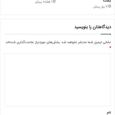
بست
ا
1 هفته پیش
ر
7 روز پیش
ر
ز
م
دیدگاهتان را بنویسید
ن
د
ه
نشانی ایمیل شما منتشر نخواهد شد.
بخش‌های موردنیاز علامت‌گذاری شده‌اند
ب
*
س
ی
د
ج
ی
ی
ا
د
ز
گ
ق
م
ا
د
ه
ر
ج
*
ب
نام
ه