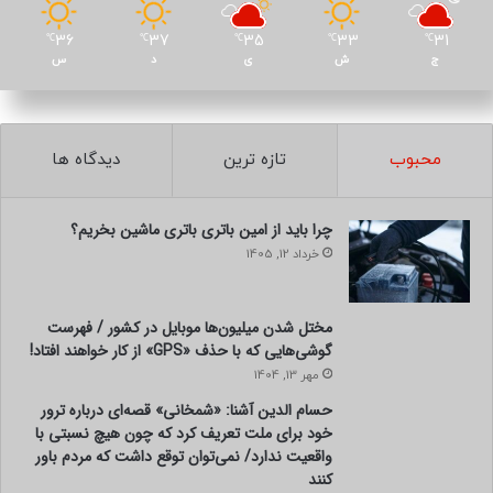
36
37
35
33
31
℃
℃
℃
℃
℃
ج
ش
ی
د
س
محبوب
تازه ترین
دیدگاه ها
چرا باید از امین باتری باتری ماشین بخریم؟
خرداد 12, 1405
مختل شدن میلیون‌ها موبایل در کشور / فهرست
گوشی‌هایی که با حذف «GPS» از کار خواهند افتاد!
مهر 13, 1404
حسام الدین آشنا: «شمخانی» قصه‌ای درباره ترور
خود برای ملت تعریف کرد که چون هیچ نسبتی با
واقعیت ندارد/ نمی‌توان توقع داشت که مردم باور
کنند