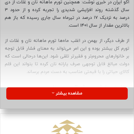
اکو ایران در خبری نوشت: همچنین تورم ماهانه نان و غلات از دی
م
سال گذشته روند افزایشی شدیدی را تجربه کرده و از حدود ۳
ی
درصد به نزدیک ۱۷ درصد در تیرماه سال جاری رسیده که باز هم
ل
بالاترین مقدار از سال ۱۴۰۱ است.
از طرف دیگر، از بهمن در اغلب ماه‌ها تورم ماهانه نان و غلات از
تورم کل بیشتر بوده و این امر می‌تواند به معنای فشار قابل توجه
بر خانوارهای محروم‌تر و فقیرتر تلقی شود. این‌ها درحالی است که
دولت مبالغ قابل توجهی صرف یارانه نان کرده تا بتواند این قلم
کالای حیاتی را با قیمتی مناسب به دست مردم برساند.
مثلث ناراضی از قیمت نان
مشاهده بیشتر
در اقتصاد ایران، تجربه ثبات قیمت مقطعی در کالا یا دارایی مورد
حمایت دولت، در زمان وفور منابع و سپس رها شدن و جهش
قیمتی آن، مسئله جدیدی نیست؛ از دلار که پای ثابت این داستان
است گرفته تا بنزین و در حال حاضر نان، هیچ یک از این قاعده
مستثنی نبوده‌اند.