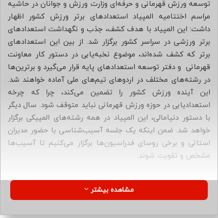
ب
توسعه ورزش قهرمانی و حرفه‌ای وزارت ورزش و جوانان در حاشیه
ه
مراسم اختتامیه المپیاد استعدادهای برتر ورزش کشور اظهار
ا
داشت: این المپیاد با هدف کشف، جذب و نگهداشت استعدادهای
ی
برتر ورزشی در سراسر کشور برگزار شد. از بین این استعدادهای
م
برتر که کشف شده‌اند، موضوع نخبه‌یابی در دستور کار معاونت
ی
قهرمانی و دفتر توسعه استعدادهای پایه قرار می‌گیرد و برترین‌ها
ل
در رشته‌های مختلف در اردوهای تیم‌های ملی آماده خواهند شد.
این آینده ورزش کشور را تضمین می‌کند، چرا که چرخه
استعدادیابی در حوزه ورزش قهرمانی نباید متوقف شود. سال دیگر
با دستور دنیامالی، این المپیاد در همه رشته‌های المپیکی برگزار
خواهد شد. ضمن اینکه یک جلسه آسیب‌شناسی با حضور مدیران
استانی و برخی روسای فدراسیون‌ها برگزار می‌کنیم تا آسیب‌ها
مشخص و تقویت شوند.
وی درباره جزئیات جلسه با مسئولان فدراسیون فوتبال و وزارت
مشاهده بیشتر
امور خارجه درخصوص حضور تیم ملی در جام جهانی گفت:
جلسه‌ای با حضور بقایی برگزار شد و موضوع حضور موفقیت‌آمیز