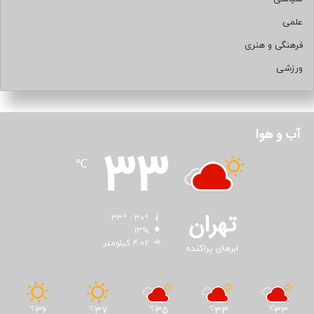
علمی
فرهنگی و هنری
ورزشی
آب و هوا
33
℃
تهران
33º - 30º
13%
4.02 کیلومتر
ابرهای پراکنده
36
37
35
33
33
℃
℃
℃
℃
℃