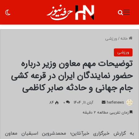
منو
جستجو برای
تغ
خانه
/
ورزشی
ورزشی
توضیحات مهم معاون وزیر درباره
حضور نمایندگان ایران در قرعه کشی
جام جهانی و حادثه صابر کاظمی
herfenews
ا
آبان 11, 1404
0
84
ر
زمان تقریبی مطالعه 2 دقیقه
س
ا
ل
به گزارش خبرگزاری خبرآنلاین؛ محمدشروین اسبقیان معاون