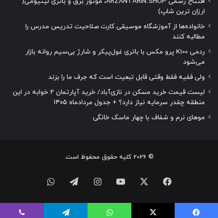
افتتاح رسمی ARZANTARIN.SHOP، موتور برق و باتری لیتیومی(
ارزان ترین شاپ)
خانواده‌ها از آموزشگاه موسیقی کارت صلاحیت تدریس مدرس را
مطالبه کنند
ردمی K100 پرو مکس با باتری غول‌پیکر و شارژ بی‌سیم روانه بازار
می‌شود
ولی فقیه فقط وقتی قابل تبعیت است که جرف ما را بزند
لیست قیمت خرید مسکن در نازی‌آباد/ خرید آپارتمان ۲ خوابه در این
منطقه چقدر سرمایه نیاز دارد؟ + جدول مردادماه ۱۴۰۵
موهای نرم و شفاف با چهار ماسک خانگی
© 2026 کلیه حقوق محفوظ است.
فیسبوک
ایکس
یوتیوب
اینستاگرام
تلگرام
واتس
آپ