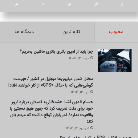
ج
ش
ی
د
س
محبوب
تازه ترین
دیدگاه ها
چرا باید از امین باتری باتری ماشین بخریم؟
خرداد 12, 1405
مختل شدن میلیون‌ها موبایل در کشور / فهرست
گوشی‌هایی که با حذف «GPS» از کار خواهند افتاد!
مهر 13, 1404
حسام الدین آشنا: «شمخانی» قصه‌ای درباره ترور
خود برای ملت تعریف کرد که چون هیچ نسبتی با
واقعیت ندارد/ نمی‌توان توقع داشت که مردم باور
کنند
شهریور 16, 1404
هزینه صافکاری PDR در تهران چقدر است؟