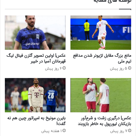
نوشته های مشابه
ر
ا
آ
ن
ن
ن
ل
د
ا
ه
ی
م
ن
ت
خ
ل
مانع بزرگ مقابل لژیونر شدن مدافع
عکس| اولین تصویر گلزن فینال لیگ
ف
تیم ملی
قهرمانان آسیا در خیبر
ب
5 روز پیش
6 روز پیش
ه
م
أ
م
و
ر
ا
ن
عکس| درگیری زشت و شرم‌ِآور
بایرن مونیخ به امپراتور چین هم نه
پ
بازیکنان لیورپول به خاطر بازوبند
گفت!
ل
7 روز پیش
1 هفته پیش
ی