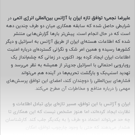
س
ا
ل
علیرضا نجمی؛
توافق تازه ایران با آژانس بین‌المللی انرژی اتمی
در
ب
شرایطی حاصل شده که سابقه همکاری میان دو طرف چندین دهه
ه
است که در حال انجام است. پیش‌تر بارها گزارش‌هایی منتشر
ا
شده که اطلاعات هسته‌ای ایران از طریق آژانس به اسرائیل و دیگر
ی
کشورها رسیده و همین امر شک و نگرانی گسترده‌ای درباره امنیت
م
اطلاعات ایران ایجاد کرده بود. اکنون، در زمانی که چشم‌انداز یک
ی
رویارویی احتمالی با اسرائیل جدی‌تر از همیشه به نظر می‌رسد و
ل
تهدید اسنپ‌بک و بارگشت تحریم‌ها در آینده هم می‌تواند
فشارهای بین‌المللی را دوچندان کند، امضای این توافق پرسش‌های
مهمی را درباره منافع و مخاطرات آن مطرح می‌کند.
ایران و آژانس با این توافق، مسیر تازه‌ای برای تبادل اطلاعات و
نظارت ایجاد کرده‌اند، اما هنوز مشخص نیست که این همکاری تا
چه حد می‌تواند اعتماد دو طرف را به یکدیگر جلب کند. کارشناسان
هشدار می‌دهند که حتی با وجود چارچوب توافق، امکان