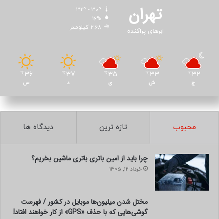
تهران
32º - 30º
16%
2.68 کیلومتر
ابرهای پراکنده
36
37
35
33
32
℃
℃
℃
℃
℃
ج
ش
ی
د
س
محبوب
تازه ترین
دیدگاه ها
چرا باید از امین باتری باتری ماشین بخریم؟
خرداد 12, 1405
مختل شدن میلیون‌ها موبایل در کشور / فهرست
گوشی‌هایی که با حذف «GPS» از کار خواهند افتاد!