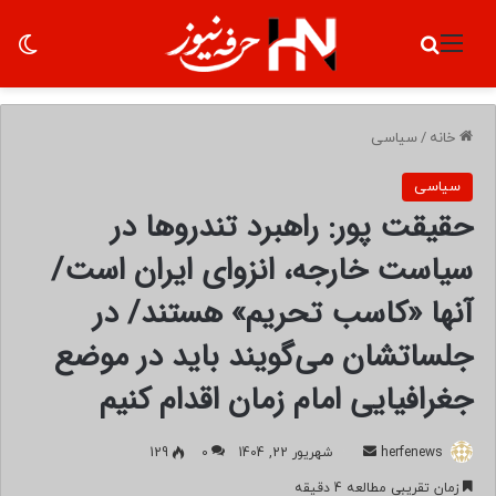
منو
جستجو برای
تغ
خانه
/
سیاسی
سیاسی
حقیقت پور: راهبرد تندروها در
سیاست خارجه، انزوای ایران است/
آنها «کاسب تحریم» هستند/ در
جلساتشان می‌گویند باید در موضع
جغرافیایی امام زمان اقدام کنیم
herfenews
ا
شهریور 22, 1404
0
129
ر
زمان تقریبی مطالعه 4 دقیقه