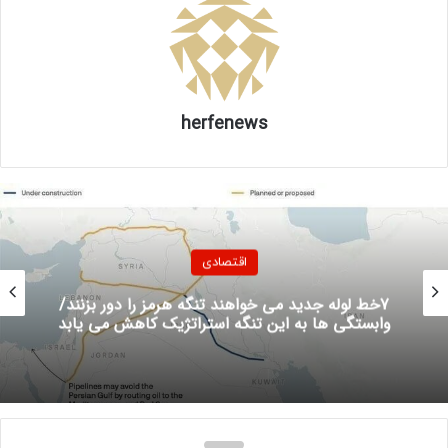
استعلام موجودی از اعتبار کالابرگ به چند روش قابل انجام است.
الف. از طریق اپلیکیشن شما
herfenews
ب. از طریق بازوی کالابرگ در بله
ج. استعلام از طریق کد دستوری #۱۴۶۳*۵۰۰*
همچنین راه‌های پشتیبانی، بازوی پشتیبانی هوشمند کالابرگ در
پیام‌رسان «بله» و ارتباط با کارشناسان از ساعت ۸ تا ۲۴ تمامی
اقتصادی
روزهای هفته حتی روزهای تعطیل با شماره ۶۳۶۹-۰۲۱ است.
7خط لوله جدید می خواهند تنگه هرمز را دور بزنند/
وابستگی ها به این تنگه استراتژیک کاهش می یابد
۲۱۷
منبع