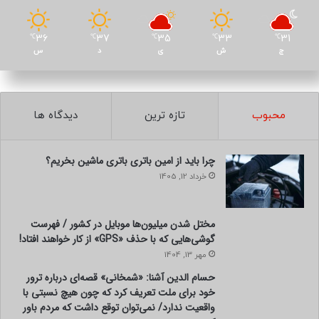
36
37
35
33
31
℃
℃
℃
℃
℃
ج
ش
ی
د
س
محبوب
تازه ترین
دیدگاه ها
چرا باید از امین باتری باتری ماشین بخریم؟
خرداد 12, 1405
مختل شدن میلیون‌ها موبایل در کشور / فهرست
گوشی‌هایی که با حذف «GPS» از کار خواهند افتاد!
مهر 13, 1404
حسام الدین آشنا: «شمخانی» قصه‌ای درباره ترور
خود برای ملت تعریف کرد که چون هیچ نسبتی با
واقعیت ندارد/ نمی‌توان توقع داشت که مردم باور