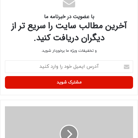
کپی لینک
با عضویت در خبرنامه ما
آخرین مطالب سایت را سریع تر از
دیگران دریافت کنید.
و تخفیفات ویژه ما برخوردار شوید.
آ
د
ر
س
ا
ی
م
ی
ک
ل
د
خ
ا
و
م
د
ع