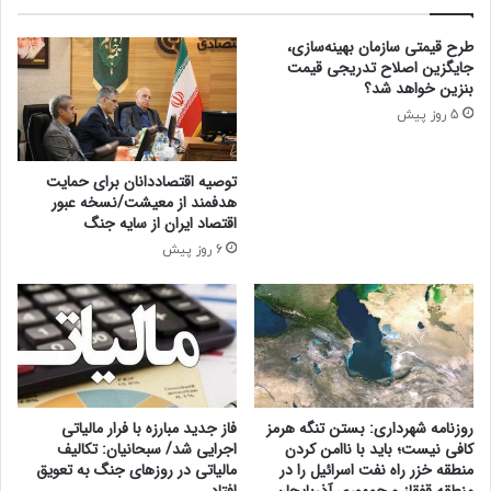
م
ر
ی‌
ا
طرح قیمتی سازمان بهینه‌سازی،
د
م
جایگزین اصلاح تدریجی قیمت
ه
س
بنزین خواهد شد؟
د
ل
5 روز پیش
؟
ح
ک
ر
توصیه اقتصاددانان برای حمایت
د
هدفمند از معیشت/نسخه عبور
ن
اقتصاد ایران از سایه جنگ
د
6 روز پیش
/
پ
ر
ف
ر
و
ش‌
ت
روزنامه شهرداری: بستن تنگه هرمز
فاز جدید مبارزه با فرار مالیاتی
ر
کافی نیست؛ باید با ناامن کردن
اجرایی شد/ سبحانیان: تکالیف
ی
منطقه خزر راه نفت اسرائیل را در
مالیاتی در روزهای جنگ به تعویق
منطقه قفقاز و جمهوری آذربایجان
افتاد
ن