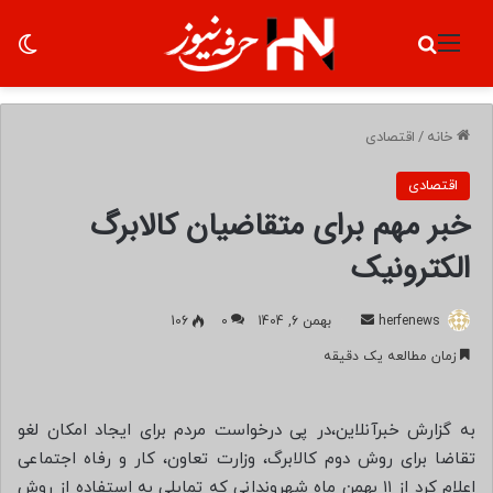
منو
جستجو برای
تغ
خانه
/
اقتصادی
اقتصادی
خبر مهم برای متقاضیان کالابرگ
الکترونیک
herfenews
ا
بهمن 6, 1404
0
106
ر
زمان مطالعه یک دقیقه
س
ا
ل
به گزارش خبرآنلاین،در پی درخواست مردم برای ایجاد امکان لغو
ب
تقاضا برای روش دوم کالابرگ، وزارت تعاون، کار و رفاه اجتماعی
ه
اعلام کرد از ۱۱ بهمن ماه شهروندانی که تمایلی به استفاده از روش