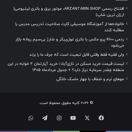
افتتاح رسمی ARZANTARIN.SHOP، موتور برق و باتری لیتیومی(
ارزان ترین شاپ)
خانواده‌ها از آموزشگاه موسیقی کارت صلاحیت تدریس مدرس را
مطالبه کنند
ردمی K100 پرو مکس با باتری غول‌پیکر و شارژ بی‌سیم روانه بازار
می‌شود
ولی فقیه فقط وقتی قابل تبعیت است که جرف ما را بزند
لیست قیمت خرید مسکن در نازی‌آباد/ خرید آپارتمان ۲ خوابه در این
منطقه چقدر سرمایه نیاز دارد؟ + جدول مردادماه ۱۴۰۵
موهای نرم و شفاف با چهار ماسک خانگی
© 2026 کلیه حقوق محفوظ است.
فیسبوک
ایکس
یوتیوب
اینستاگرام
تلگرام
واتس
آپ