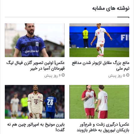
س
ف
نوشته های مشابه
و
ر
خ
د
ت
ا
ه‌
(
ه
۸
ا
آ
/
ذ
ی
ر
ک
)
مانع بزرگ مقابل لژیونر شدن مدافع
عکس| اولین تصویر گلزن فینال لیگ
ک
ت
تیم ملی
قهرمانان آسیا در خیبر
ت
ع
5 روز پیش
6 روز پیش
ک‌
ط
خ
ی
و
ل
ر
ش
چ
د
ه‌
/
ط
ا
و
س
عکس| درگیری زشت و شرم‌ِآور
بایرن مونیخ به امپراتور چین هم نه
ر
ا
بازیکنان لیورپول به خاطر بازوبند
گفت!
ک