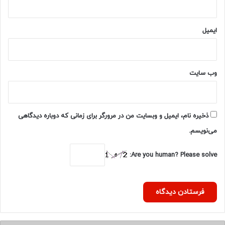
ه
پ
ش
ایمیل
ت
ص
ح
ن
وب‌ سایت
ه
س
ی
ن
ذخیره نام، ایمیل و وبسایت من در مرورگر برای زمانی که دوباره دیدگاهی
م
می‌نویسم.
ا
،
ر
Are you human? Please solve:
و
ا
ب
ط
آ
د