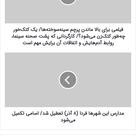
ر
ب
ا
ر
و
ا
ا
ی
ر
فیلمی برای بالا ماندن پرچم سینه‌سوخته‌ها/ یک کتک‌خور
ب
د
چه‌طور کتک‌زن می‌شود؟/ کارگردانی که پشت صحنه سینما،
ا
ک
ل
روابط آدم‌هایش و اتفاقات آن برایش مهم است
ن
ا
ی
م
م
د
ا
د
ن
ا
د
ر
ن
س
پ
ا
ر
ی
چ
ن
م
ش
س
مدارس این شهرها فردا (۸ آذر) تعطیل شد/ اسامی تکمیل
ه
ی
می‌شود
ر
ن
ه
ه‌
ا