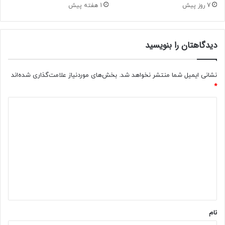
م
7 روز پیش
1 هفته پیش
ت
ی
ک‌
ت
ز
ک
ن
م
دیدگاهتان را بنویسید
م
ی
ی‌
ل
ش
م
نشانی ایمیل شما منتشر نخواهد شد.
بخش‌های موردنیاز علامت‌گذاری شده‌اند
و
ی‌
*
د
ش
د
؟
و
/
د
ی
ک
د
ا
ر
گ
گ
ا
ر
د
ه
ا
*
ن
ی
نام
ک