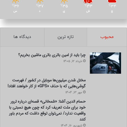
36
37
35
33
34
℃
℃
℃
℃
℃
ج
ش
ی
د
س
محبوب
تازه ترین
دیدگاه ها
چرا باید از امین باتری باتری ماشین بخریم؟
خرداد 12, 1405
مختل شدن میلیون‌ها موبایل در کشور / فهرست
گوشی‌هایی که با حذف «GPS» از کار خواهند افتاد!
مهر 13, 1404
حسام الدین آشنا: «شمخانی» قصه‌ای درباره ترور
خود برای ملت تعریف کرد که چون هیچ نسبتی با
واقعیت ندارد/ نمی‌توان توقع داشت که مردم باور
کنند
شهریور 16, 1404