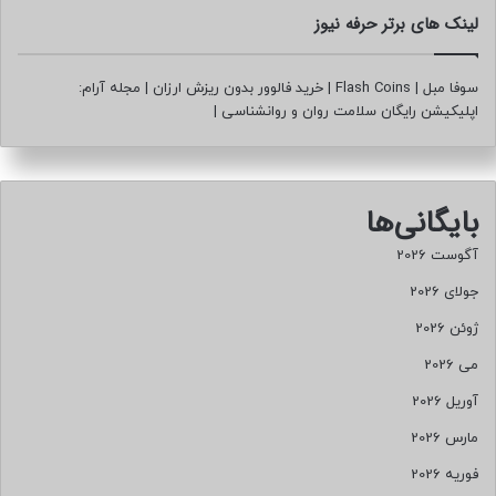
م‌
لینک های برتر حرفه نیوز
ه
ا
ی
سوفا مبل
|
Flash Coins
|
خرید فالوور بدون ریزش ارزان
|
مجله آرام:
ش
اپلیکیشن رایگان سلامت روان و روانشناسی
|
و
ا
ت
ف
بایگانی‌ها
ا
ق
آگوست 2026
ا
ت
جولای 2026
آ
ژوئن 2026
ن
ب
می 2026
ر
ا
آوریل 2026
ی
مارس 2026
ش
م
فوریه 2026
ه