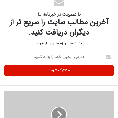
با عضویت در خبرنامه ما
آخرین مطالب سایت را سریع تر از
دیگران دریافت کنید.
و تخفیفات ویژه ما برخوردار شوید.
آ
د
ر
س
ا
ی
م
ی
ف
ل
ی
خ
ل
و
م
د
ی