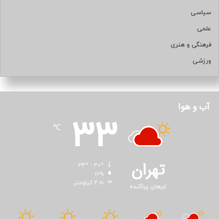
سیاسی
علمی
فرهنگی و هنری
ورزشی
آب و هوا
33
℃
تهران
34º - 30º
16%
4.61 کیلومتر
ابرهای پراکنده