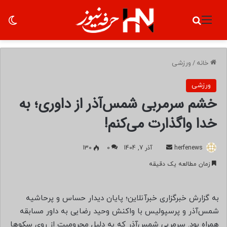
منو
جستجو برای
تغ
خانه
/
ورزشی
ورزشی
خشم سرمربی شمس‌آذر از داوری؛ به
خدا واگذارت می‌کنم!
herfenews
ا
آذر 7, 1404
0
130
ر
زمان مطالعه یک دقیقه
س
ا
ل
به گزارش خبرگزاری خبرآنلاین؛ پایان دیدار حساس و پرحاشیه
ب
شمس‌آذر و پرسپولیس با واکنش وحید رضایی به داور مسابقه
ه
همراه بود. سرمربی شمس‌آذر که به دلیل محرومیت از روی سکوها