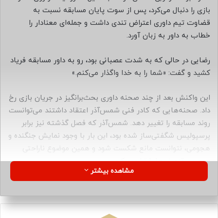
ا
بازی را دنبال می‌کرد، پس از سوت پایان مسابقه نسبت به
ی
قضاوت تیم داوری اعتراض تندی داشت و جمله‌ای معنادار را
م
خطاب به داور به زبان آورد.
ی
ل
رضایی در حالی که به شدت عصبانی بود، رو به داور مسابقه فریاد
کشید و گفت: «شما را به خدا واگذار می‌کنم.»
این واکنش بعد از چند صحنه داوری بحث‌برانگیز در جریان بازی رخ
داد. صحنه‌هایی که کادر فنی شمس‌آذر اعتقاد داشتند می‌توانست
روند مسابقه را تغییر دهد. شمس‌آذر که فصل گذشته نیز برابر
پرسپولیس شگفتی‌ساز شده بود، این بار با وجود نمایش جنگنده و
هجومی، نتوانست مانع شکست شود و همین موضوع ناراحتی
سرمربی قزوینی‌ها را تشدید کرد.
مشاهده بیشتر
رضایی که از ابتدای مسابقه به‌دلیل محرومیت اجازه حضور در کنار
خط نداشت، در دقایق پایانی و پس از پایان بازی به داوری
معترض بود. اعضای این تیم اعتقاد داشتند داور باید روی میلاد