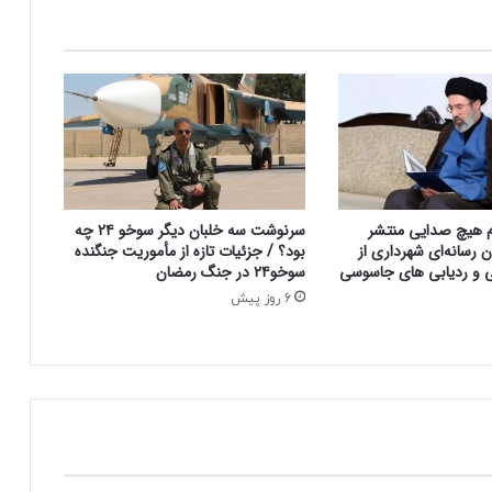
ل
ه
ک
م
ت
ر
ا
ز
۴
س
وم هیچ صدایی منتشر
سرنوشت سه خلبان دیگر سوخو ۲۴ چه
ا
ن رسانه‌ای شهرداری از
بود؟ / جزئیات تازه از مأموریت جنگنده
ع
تی و ردیابی های جاسوسی
سوخو۲۴ در جنگ رمضان
ت
6 روز پیش
د
ر
س
ا
ح
ل
ف
ل
و