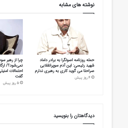
ر
نوشته های مشابه
-
خ
ب
ر
آ
ن
ل
ا
ی
حمله روزنامه اصولگرا به برادر داماد
چرا از رهبر س
ن
شهید رئیسی: این آدم سوپرانقلابی
نمی‌شود؟/ ارگا
صراحتا می گوید کاری به رهبری ندارم
احتمالات امنی
گفت
4 روز پیش
5 روز پیش
دیدگاهتان را بنویسید