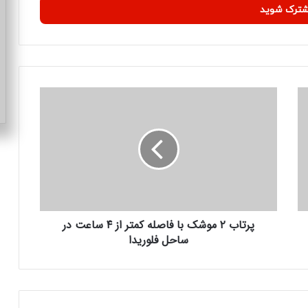
پ
ر
ت
ا
ب
۲
م
و
ش
پرتاب ۲ موشک با فاصله کمتر از ۴ ساعت در
ک
ساحل فلوریدا
ب
ا
ف
ا
ص