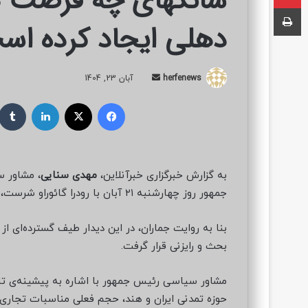
شانگهای چه فرصت ها
چاپ
دهلی ایجاد کرده اس
herfenews
ا
آبان 23, 1404
ر
فیسبوک
ایکس
لینکداین
س
ا
ل
ب
به گزارش خبرگزاری خبرآنلاین،
مهدی سنایی
، مشاور 
ه
جمهور روز چهارشنبه ۲۱ آبان با رودرا گائوراو شرست، سفیر جمهوری هند در تهران دیدار و گفت‌وگو کرد.
ا
ی
بنا به روایت جماران، در این دیدار طیف گسترده‌ای ا
م
ی
بحث و رایزنی قرار گرفت.
ل
مشاور سیاسی رئیس جمهور با اشاره به پیشینه‌ی تا
حوزه تمدنی ایران و هند، حجم فعلی مناسبات تجاری 