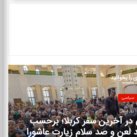
 را بخوانید
سیاسی
2 روز پیش
می به محمدباقر خرازی و برادر
شهید رئیسی