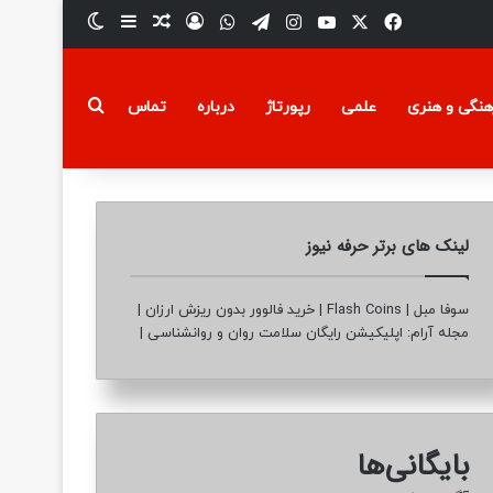
فیسبوک
ایکس
یوتیوب
تلگرام
اینستاگرام
واتس آپ
ورود
سایدبار
نوشته تصادفی
تغییر پوسته
جستجو برای
هنگی و هنری
علمی
رپورتاژ
درباره
تماس
لینک های برتر حرفه نیوز
سوفا مبل
|
Flash Coins
|
خرید فالوور بدون ریزش ارزان
|
مجله آرام: اپلیکیشن رایگان سلامت روان و روانشناسی
|
بایگانی‌ها