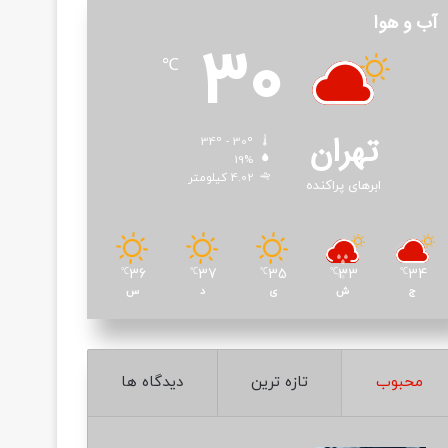
آب و هوا
30
℃
تهران
34º - 30º
19%
4.02 کیلومتر
ابرهای پراکنده
36
37
35
33
34
℃
℃
℃
℃
℃
ج
ش
ی
د
س
محبوب
تازه ترین
دیدگاه ها