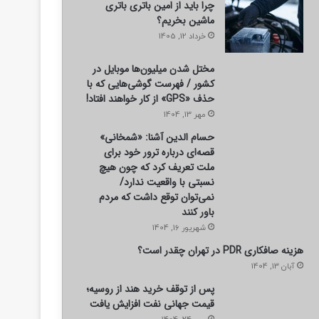
چرا باید از امین باتری باتری
ماشین بخریم؟
خرداد 12, 1405
مختل شدن میلیون‌ها موبایل در
کشور / فهرست گوشی‌هایی که با
حذف «GPS» از کار خواهند افتاد!
مهر 13, 1404
حسام الدین آشنا: «شمخانی»
قصه‌ای درباره ترور خود برای
ملت تعریف کرد که چون هیچ
نسبتی با واقعیت ندارد/
نمی‌توان توقع داشت که مردم
باور کنند
سیاسی
شهریور 16, 1404
هزینه صافکاری PDR در تهران چقدر است؟
3 روز پیش
آبان 13, 1404
واکنش رشیدی کوچی به «گریه یک نم
پس از توقف خرید هند از روسیه؛
مسئله حجاب دیر زمانیست که برا
قیمت جهانی نفت افزایش یافت