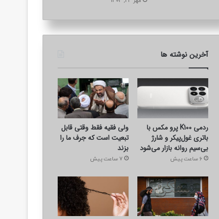
مهر 24, 1404
از این نه زحمت خودتان دهید و نه 
عکس
آخرین نوشته ها
ردمی K100 پرو مکس با
ولی فقیه فقط وقتی قابل
باتری غول‌پیکر و شارژ
تبعیت است که جرف ما را
بی‌سیم روانه بازار می‌شود
بزند
6 ساعت پیش
7 ساعت پیش