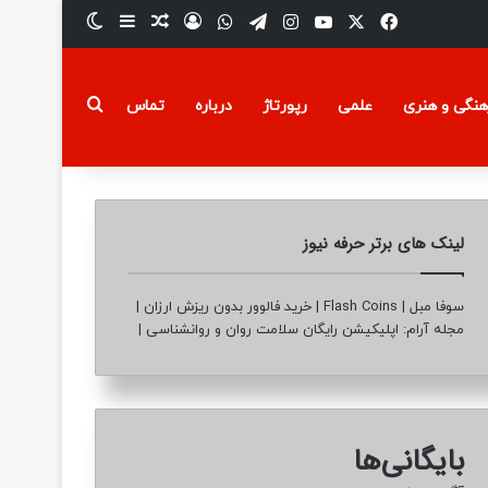
فیسبوک
ایکس
یوتیوب
تلگرام
اینستاگرام
واتس آپ
ورود
سایدبار
نوشته تصادفی
تغییر پوسته
جستجو برای
هنگی و هنری
علمی
رپورتاژ
درباره
تماس
لینک های برتر حرفه نیوز
سوفا مبل
|
Flash Coins
|
خرید فالوور بدون ریزش ارزان
|
مجله آرام: اپلیکیشن رایگان سلامت روان و روانشناسی
|
بایگانی‌ها