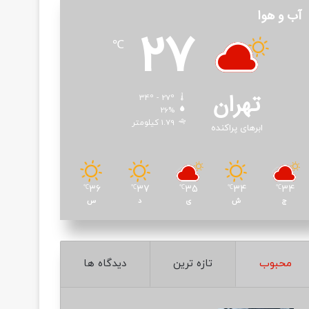
آب و هوا
27
℃
تهران
34º - 27º
26%
1.79 کیلومتر
ابرهای پراکنده
36
37
35
34
34
℃
℃
℃
℃
℃
ج
ش
ی
د
س
محبوب
تازه ترین
دیدگاه ها