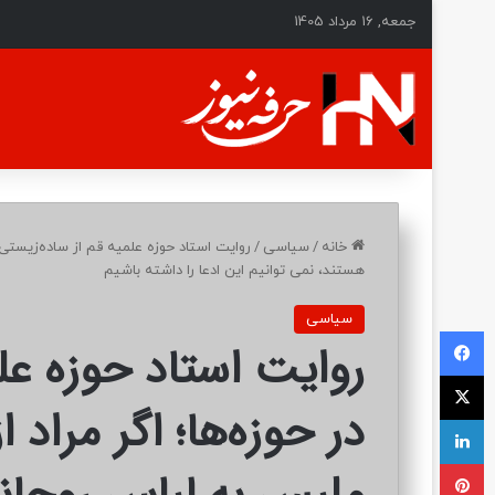
جمعه, 16 مرداد 1405
خانه
/
سیاسی
/
روایت استاد حوزه علمیه قم از ساده‌زیستی د
هستند، نمی توانیم این ادعا را داشته باشیم
سیاسی
فیسبوک
روایت استاد حوزه عل
ایکس
در حوزه‌ها؛ اگر مراد 
لینکداین
پینتریست