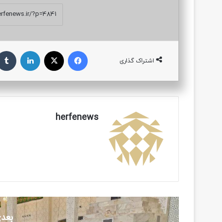
فیسبوک
ایکس
لینکداین
اشتراک گذاری
herfenews
بعدی