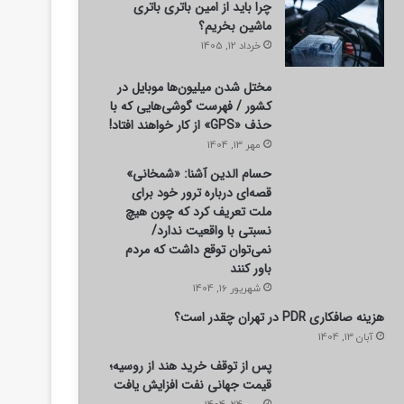
چرا باید از امین باتری باتری
ماشین بخریم؟
خرداد 12, 1405
مختل شدن میلیون‌ها موبایل در
کشور / فهرست گوشی‌هایی که با
حذف «GPS» از کار خواهند افتاد!
مهر 13, 1404
حسام الدین آشنا: «شمخانی»
قصه‌ای درباره ترور خود برای
ملت تعریف کرد که چون هیچ
نسبتی با واقعیت ندارد/
نمی‌توان توقع داشت که مردم
باور کنند
شهریور 16, 1404
هزینه صافکاری PDR در تهران چقدر است؟
آبان 13, 1404
پس از توقف خرید هند از روسیه؛
قیمت جهانی نفت افزایش یافت