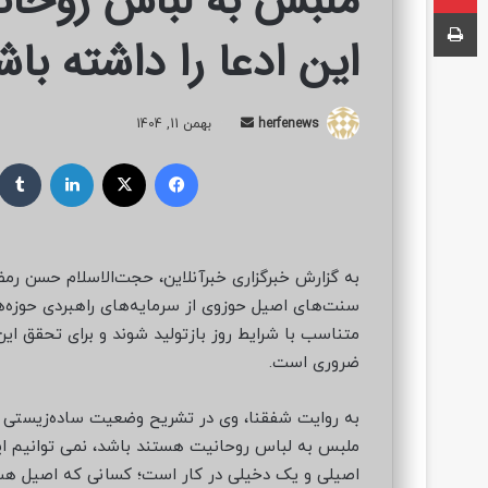
ملبس به لباس روحان
چاپ
این ادعا را داشته باش
herfenews
ا
بهمن 11, 1404
ر
فیسبوک
ایکس
لینکداین
س
ا
ل
ب
به گزارش خبرگزاری خبرآنلاین، حجت‌الاسلام حسن رمضا
ه
سنت‌های اصیل حوزوی از سرمایه‌های راهبردی حوزه‌ه
ا
متناسب با شرایط روز بازتولید شوند و برای تحقق این
ی
م
ضروری است.
ی
ل
به روایت شفقنا، وی در تشریح وضعیت ساده‌زیستی در 
ملبس به لباس روحانیت هستند باشد، نمی توانیم ای
اصیلی و یک دخیلی در کار است؛ کسانی که اصیل ه