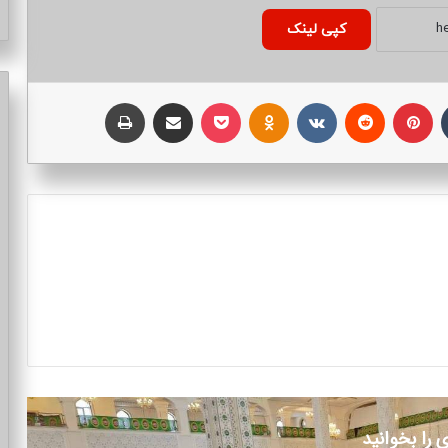
کپی لینک
تامبلر
پینتریست
Reddit
VKontakte
Odnoklassniki
پاکت
اشتراک با ایمیل
چاپ
 را بخوانید