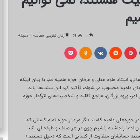
یت هستند، نمی توانیم
یم
0
64
زمان تقریبی مطالعه 2 دقیقه
تامبلر
پینتریست
Reddit
VKontakte
Odnoklassniki
پاکت
نی، استاد علوم عقلی و عرفان حوزه علمیه قم، با بیان اینکه
ای علمیه محسوب می‌شوند، تأکید کرد این سنت‌ها باید
 امر، ورود بزرگان، مراجع تقلید و شخصیت‌های اثرگذار حوزه
حوزه‌های علمیه گفت: «اگر مراد از حوزه تمام کسانی که
ن ادعا را داشته باشیم چون در هر صنف و طبقه ای یک
ستند حسابشان متفاوت از کسانی است که دخیل هستند.»