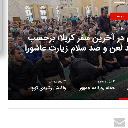
سیاسی
2 روز پیش
می به محمدباقر خرازی و برادر
شهید رئیسی
2 روز پیش
3 روز پیش
دست‌نوشته‌های لاریجانی در آخرین سفر کربلا؛ برحسب توصیه علامه طباطبایی صد لعن و صد سلام زیارت عاشورا را در بین راه خواندم
حمله روزنامه جمهوری اسلامی به محمدباقر خرازی و برادر داماد شهید رئیسی
واکنش رشیدی کوچی به «گریه یک نماینده برای حجاب»؛ مسئله حجاب دیر زمانیست که برای ملت حل شده/ بیش از این نه زحمت خودتان دهید و نه تولید تنفر کنید + عکس