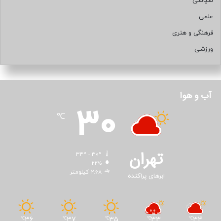
سیاسی
علمی
فرهنگی و هنری
ورزشی
آب و هوا
30
℃
تهران
34º - 30º
22%
2.68 کیلومتر
ابرهای پراکنده
36
37
35
33
34
℃
℃
℃
℃
℃