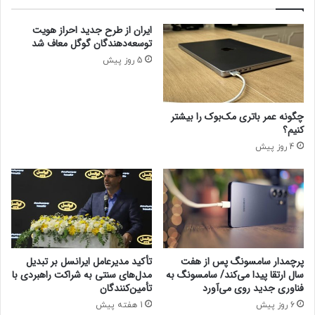
ل
ه
ح
ت
ایران از طرح جدید احراز هویت
ب
ا
توسعه‌دهندگان گوگل معاف شد
ه
ل
5 روز پیش
و
ا
ز
ر
ی
ح
ر
ا
چگونه عمر باتری مک‌بوک را بیشتر
ا
ف
کنیم؟
ط
ظ
4 روز پیش
ل
ا
ع
ا
ت
+
ج
ز
پرچمدار سامسونگ پس از هفت
تأکید مدیرعامل ایرانسل بر تبدیل
ئ
سال ارتقا پیدا می‌کند/ سامسونگ به
مدل‌های سنتی به شراکت راهبردی با
ی
فناوری جدید روی می‌آورد
تأمین‌کنندگان
ا
6 روز پیش
1 هفته پیش
ت