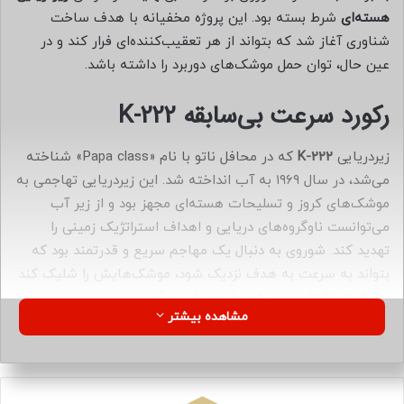
ا
هسته‌ای
شرط بسته بود. این پروژه مخفیانه با هدف ساخت
ی
شناوری آغاز شد که بتواند از هر تعقیب‌کننده‌ای فرار کند و در
م
عین حال، توان حمل موشک‌های دوربرد را داشته باشد.
ی
ل
رکورد سرعت بی‌سابقه K-222
زیردریایی
K-222
که در محافل ناتو با نام «Papa class» شناخته
می‌شد، در سال ۱۹۶۹ به آب انداخته شد. این زیردریایی تهاجمی به
موشک‌های کروز و تسلیحات هسته‌ای مجهز بود و از زیر آب
می‌توانست ناوگروه‌های دریایی و اهداف استراتژیک زمینی را
تهدید کند. شوروی به دنبال یک مهاجم سریع و قدرتمند بود که
بتواند به سرعت به هدف نزدیک شود، موشک‌هایش را شلیک کند
و قبل از واکنش نیروهای دشمن ناپدید گردد.
مشاهده بیشتر
K-222
در سال ۱۹۷۱ و در جریان آزمایش‌ها، به سرعت ۴۴.۷ گره
دریایی (حدود
۸۲.۸ کیلومتر بر ساعت
) دست یافت؛ سرعتی که