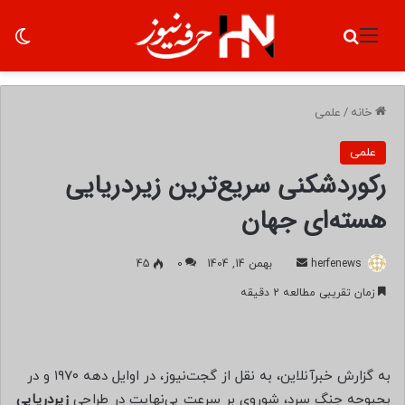
منو
جستجو برای
تغ
خانه
/
علمی
علمی
رکوردشکنی سریع‌ترین زیردریایی
هسته‌ای جهان
herfenews
ا
بهمن 14, 1404
0
45
ر
زمان تقریبی مطالعه 2 دقیقه
س
ا
ل
ب
به گزارش خبرآنلاین، به نقل از گجت‌نیوز، در اوایل دهه ۱۹۷۰ و در
ه
بحبوحه جنگ سرد، شوروی بر سرعت بی‌نهایت در طراحی
زیردریایی