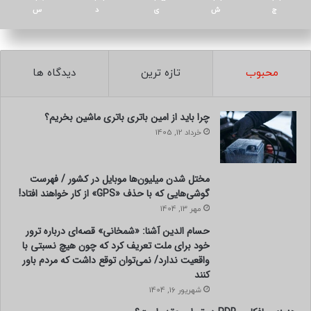
ج
ش
ی
د
س
محبوب
تازه ترین
دیدگاه ها
چرا باید از امین باتری باتری ماشین بخریم؟
خرداد 12, 1405
مختل شدن میلیون‌ها موبایل در کشور / فهرست
گوشی‌هایی که با حذف «GPS» از کار خواهند افتاد!
مهر 13, 1404
حسام الدین آشنا: «شمخانی» قصه‌ای درباره ترور
خود برای ملت تعریف کرد که چون هیچ نسبتی با
واقعیت ندارد/ نمی‌توان توقع داشت که مردم باور
کنند
شهریور 16, 1404