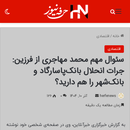
منو
جستجو برای
تغ
خانه
/
اقتصادی
اقتصادی
سئوال مهم محمد مهاجری از فرزین:
جرات انحلال بانک‌پاسارگاد و
بانک‌شهر را هم دارید؟
herfenews
ا
آذر 10, 1404
0
126
ر
زمان مطالعه یک دقیقه
س
ا
ل
به گزارش خبرگزاری خبرآنلاین، وی در صفحه‌ی شخصی خود نوشته