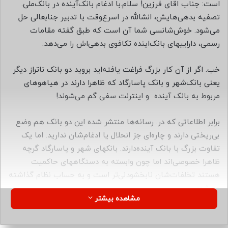
ب
است: جناب اقای فرزین! سلام.با ادغام بانک‌آینده در بانک‌ملی.
ه
تصفیه بدهی‌هایش، انشالله در اسرع‌وقت با تدبیر جنابعالی حل
ا
می‌شود. خوش‌شانسی شما آن است که طبق گفته مقامات
ی
رسمی، داراییهای بانک‌اینده تکافوی بدهی‌اش را می‌دهد.
م
ی
خب. اگر از آن کار بزرگ فراغت یافته‌اید بروید دو بانک ناتراز دیگر
ل
یعنی بانک‌شهر و بانک پاسارگاد که ظاهرا دارند در هیاهوهای
مربوط به بانک آینده و اینترنت سفی گم می‌شوند!
برابر اطلاعاتی که در. رسانه‌ها منتشر شده این دو بانک هم وضع
بی‌ریختی دارند و چاره‌ای جز انحلال یا ادغام‌شان ندارید. اما یک
تفاوت بزرگ با بانک آینده‌دارند. بانکهای شهر و پاسارگاد گرچه
ظاهرا خصوصی‌اند اما چون وابسته به دستگاههای حاکمیت
هستند تخلفات‌شان نابخشودنی‌تر است و به حساب نظام گذاشته
می‌شود.
مشاهده بیشتر
منتظریم ببینیم جرات نزدیک‌شدن به آنها را هم دارید؟!