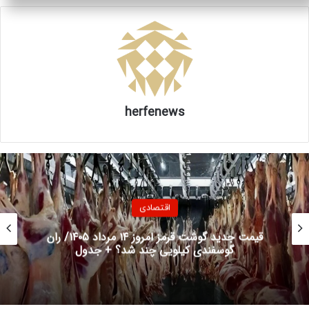
ایام انحلال و ادغام بانکهای ناترازتان مستدام!
۲۲۳۲۲۳
منبع
herfenews
کپی لینک
اقتصادی
7خط لوله جدید می خواهند تنگه هرمز را دور بزنند/
وابستگی ها به این تنگه استراتژیک کاهش می یابد