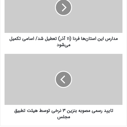
و
ر
د
س
ر
ا
ا
ی
و
ن
ا
ا
ر
مدارس این استان‌ها فردا (۱۱ آذر) تعطیل شد/ اسامی تکمیل
س
د
می‌شود
ت
ک
ا
ن
ن‌
ت
ی
ه
ا
د
ا
ی
ف
ی
ر
د
د
ر
ا
س
(
م
۱
ی
۱
تایید رسمی مصوبه بنزین ۳ نرخی توسط هیئت تطبیق
م
آ
مجلس
ص
ذ
و