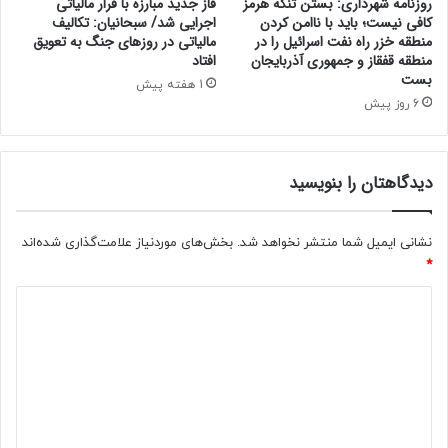
روزنامه شهرداری: بستن تنگه هرمز
فاز جدید مبارزه با فرار مالیاتی
ش
ب
کافی نیست؛ باید با ناامن کردن
اجرایی شد/ سبحانیان: تکالیف
و
ی
منطقه خزر راه نفت اسرائیل را در
مالیاتی در روزهای جنگ به تعویق
د
منطقه قفقاز و جمهوری آذربایجان
افتاد
ق
بست
م
1 هفته پیش
ج
6 روز پیش
ل
س
دیدگاهتان را بنویسید
نشانی ایمیل شما منتشر نخواهد شد.
بخش‌های موردنیاز علامت‌گذاری شده‌اند
*
د
ی
د
گ
ا