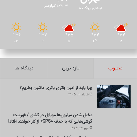
26%
1.79 کیلومتر
ابرهای پراکنده
36
37
35
34
34
℃
℃
℃
℃
℃
ج
ش
ی
د
س
محبوب
تازه ترین
دیدگاه ها
چرا باید از امین باتری باتری ماشین بخریم؟
خرداد 12, 1405
مختل شدن میلیون‌ها موبایل در کشور / فهرست
گوشی‌هایی که با حذف «GPS» از کار خواهند افتاد!
مهر 13, 1404