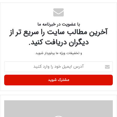
با عضویت در خبرنامه ما
آخرین مطالب سایت را سریع تر از
دیگران دریافت کنید.
و تخفیفات ویژه ما برخوردار شوید.
آ
د
ر
س
ا
ی
م
ی
م
ل
د
خ
ا