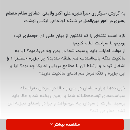
ل
ب
به گزارش خبرگزاری خبرآنلاین،
علی اکبر ولایتی مشاور مقام معظم
ه
رهبری در امور بین‌الملل
در شبکه اجتماعی ایکس نوشت:
ا
ی
‏لازم است نکته‌ای را که تاکنون از بیان علنی آن خودداری کرده
م
بودیم، با صراحت اعلام کنیم؛
ی
‏از دولت ⁧امارات⁩ باید پرسید، شما در ⁧یمن⁩ چه می‌کردید؟ آیا به
ل
مالکیت تنگه باب‌المندب هم علاقه مندید؟ چرا جزیره «سقطرا » را
اشغال کردید و ارتباط آن با مطامع دریایی آمریکا چه بود؟ آیا بر
این جزیره و ⁧تنگه‌هرمز⁩ هم ادعای مالکیت دارید؟
‏خون ده‌ها هزار مسلمان در یمن و حالا در ⁧سودان⁩ به‌واسطه
سیاست‌های توسعه‌طلبانه شما بر زمین ریخته شد و حالا باید
پرسید امارات از سودان چه می‌خواهد و چرا در راستای تجزیه این
کشور عمل می کند؟
مشاهده بیشتر
‏آیا پاسخ می‌دهید که درحال همکاری با انگلستان در سودان