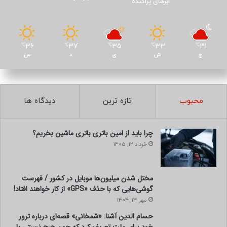
ابرهای پراکنده
36
37
35
33
31
℃
℃
℃
℃
℃
ج
ش
ی
د
س
محبوب
تازه ترین
دیدگاه ها
چرا باید از امین باتری باتری ماشین بخریم؟
خرداد 12, 1405
مختل شدن میلیون‌ها موبایل در کشور / فهرست
گوشی‌هایی که با حذف «GPS» از کار خواهند افتاد!
مهر 13, 1404
حسام الدین آشنا: «شمخانی» قصه‌ای درباره ترور
خود برای ملت تعریف کرد که چون هیچ نسبتی با