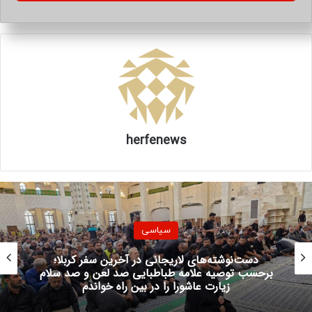
هستید یا خیر؟
‏و چرا در نگاه بسیاری از تحلیلگران، رفتارهای شما شائبه تلاش
برای ایجاد یک «امپراطوری توهمی فرامرزی» را ایجاد کرده است؟
‏آیا ادعاهای پوچ پی در پی در خصوص جزایرایران⁩ نیز در راستای
همین همکاریها با کشورهای استعمارگر است؟
‏چگونه می توان درباره ⁧جزیره بوموسی⁩ که هزاران سال پیش از
تشکیل امارات متحده متعلق به ایران بوده ادعای مالکیت مطرح
نمود؟
herfenews
‏صبر ⁧مردم ایران⁩ نامحدود نیست.
۳۱۲۲۱
منبع
سیاسی
حمله روزنامه جمهوری اسلامی به محمدباقر خرازی و
برادر داماد شهید رئیسی
کپی لینک