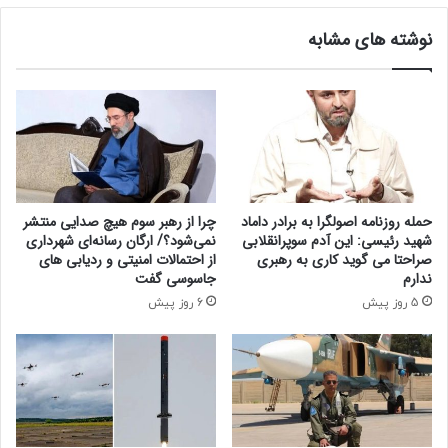
ت
ا
م
نوشته های مشابه
م
ی
ب
ک
ر
ر
و
ل
و
ج
ی
ک
حمله روزنامه اصولگرا به برادر داماد
چرا از رهبر سوم هیچ صدایی منتشر
ک
شهید رئیسی: این آدم سوپرانقلابی
نمی‌شود؟/ ارگان رسانه‌ای شهرداری
ل
صراحتا می گوید کاری به رهبری
از احتمالات امنیتی و ردیابی های
ی
ندارم
جاسوسی گفت
د
5 روز پیش
6 روز پیش
ه
و
ا
ی
ی