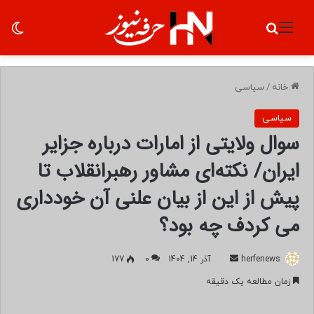
منو
جستجو برای
تغ
خانه
/
سیاسی
سیاسی
سوال ولایتی از امارات درباره جزایر
ایران/ نکته‌ای مشاور رهبرانقلاب تا
پیش از این از بیان علنی آن خودداری
می کردف چه بود؟
herfenews
ا
آذر 14, 1404
0
177
ر
زمان مطالعه یک دقیقه
س
ا