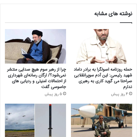
ا
و
ت
ر
نوشته های مشابه
ی
ب
ک
ه
د
ش
ا
و
م
ر
ب
ا
خ
ی
ش‌
ع
ه
ا
حمله روزنامه اصولگرا به برادر داماد
چرا از رهبر سوم هیچ صدایی منتشر
ا
ل
شهید رئیسی: این آدم سوپرانقلابی
نمی‌شود؟/ ارگان رسانه‌ای شهرداری
ب
ی
صراحتا می گوید کاری به رهبری
از احتمالات امنیتی و ردیابی های
ا
ا
ندارم
جاسوسی گفت
ل
م
4 روز پیش
5 روز پیش
ا
ن
ت
ی
ر
ت
ب
م
و
ل
د
ی
ه
د