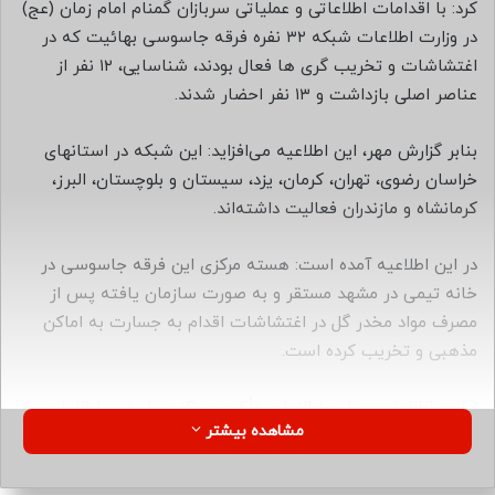
ب
کرد: با اقدامات اطلاعاتی و عملیاتی سربازان گمنام امام زمان (عج)
ه
در وزارت اطلاعات شبکه ۳۲ نفره فرقه جاسوسی بهائیت که در
ا
اغتشاشات و تخریب گری ها فعال بودند، شناسایی، ۱۲ نفر از
ی
عناصر اصلی بازداشت و ۱۳ نفر احضار شدند.
م
ی
بنابر گزارش مهر، این اطلاعیه می‌افزاید: این شبکه در استانهای
ل
خراسان رضوی، تهران، کرمان، یزد، سیستان و بلوچستان، البرز،
کرمانشاه و مازندران فعالیت داشته‌اند.
در این اطلاعیه آمده است: هسته مرکزی این فرقه جاسوسی در
خانه تیمی در مشهد مستقر و به صورت سازمان یافته پس از
مصرف مواد مخدر گل در اغتشاشات اقدام به جسارت به اماکن
مذهبی و تخریب کرده است.
وزارت اطلاعات در این اطلاعات تأکید می‌کند: براساس اطلاعات به
مشاهده بیشتر
دست آمده و اعترافات عناصر بازداشت شده، مشخص شده این
افراد در آتش زدن مساجد، حمله به اماکن دولتی و تهییج و تشویق
اغتشاشگران برای حمله به مراکز انتظامی و نظامی نقش موثری