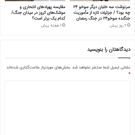
ا
ر
سرنوشت سه خلبان دیگر سوخو ۲۴
مقایسه پهپادهای انتحاری و
س
ب
چه بود؟ / جزئیات تازه از مأموریت
موشک‌های کروز در میدان جنگ/
ت
جنگنده سوخو۲۴ در جنگ رمضان
کدام یک برتر است؟
ا
؟
ر
6 روز پیش
1 هفته پیش
ه
ر
ف
دیدگاهتان را بنویسید
ع
م
ح
نشانی ایمیل شما منتشر نخواهد شد.
بخش‌های موردنیاز علامت‌گذاری شده‌اند
د
*
و
د
د
ی
ی
ت‌
ه
د
ا
گ
ی
ا
ا
ی
ه
ن