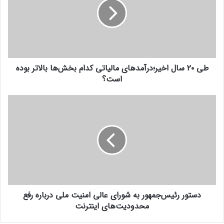
و
۰
د
س
ر
ا
ا
ل
و
ا
ا
خ
ر
طی ۲۰ سال اخیر؛درآمدهای مالیاتی کدام بخش‌ها بالاتر بوده
ی
د
است؟
ر
ک
؛
ن
د
د
ی
ر
س
د
آ
ت
م
و
د
ر
ه
ر
ا
ئ
ی
ی
م
س‌
ا
دستور رئیس‌جمهور به شورای عالی امنیت ملی درباره رفع
ج
ل
محدودیت‌های اینترنت
م
ی
ه