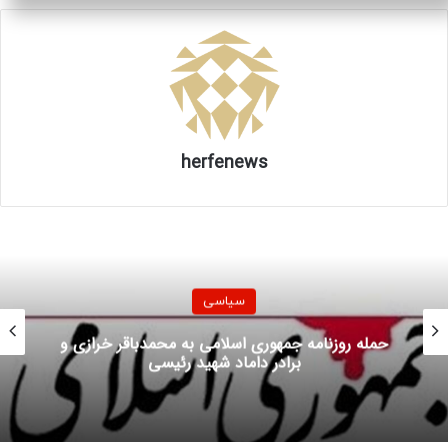
داشته اند. یکی از عناصر بازداشتی، سفرهای متعددی به
سرزمین‌های اشغالی داشته است. حقیقات پیرامون عناصر این
شبکه تشکیلاتی فرقه جاسوسی ادامه دارد. از ابتدای سال جاری
۴۵ نفر از عناصر این فرقه جاسوسی به علت فعالیت های ضد
امنیتی، شناسایی و بازداشت شده‌اند.
herfenews
29215
منبع
سیاسی
کپی لینک
حمله روزنامه جمهوری اسلامی به محمدباقر خرازی و
برادر داماد شهید رئیسی