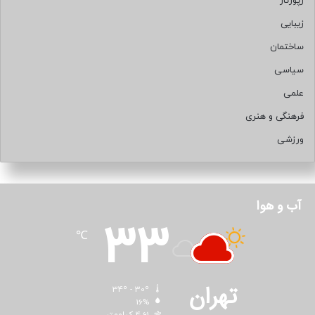
رپورتاژ
زیبایی
ساختمان
سیاسی
علمی
فرهنگی و هنری
ورزشی
آب و هوا
33
℃
تهران
34º - 30º
16%
4.61 کیلومتر