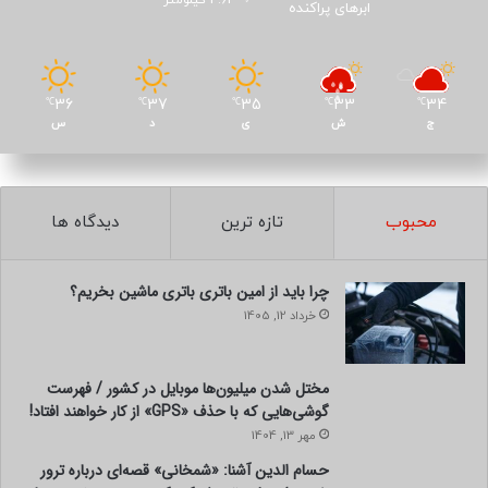
ابرهای پراکنده
36
37
35
33
34
℃
℃
℃
℃
℃
ج
ش
ی
د
س
محبوب
تازه ترین
دیدگاه ها
چرا باید از امین باتری باتری ماشین بخریم؟
خرداد 12, 1405
مختل شدن میلیون‌ها موبایل در کشور / فهرست
گوشی‌هایی که با حذف «GPS» از کار خواهند افتاد!
مهر 13, 1404
حسام الدین آشنا: «شمخانی» قصه‌ای درباره ترور