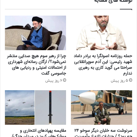
نوشته های مشابه
ل
ا
و
ن
غ
م
ت
ا
غ
س
ی
ک
ی
ب
ر
ه
ک
ص
حمله روزنامه اصولگرا به برادر داماد
چرا از رهبر سوم هیچ صدایی منتشر
ر
د
شهید رئیسی: این آدم سوپرانقلابی
نمی‌شود؟/ ارگان رسانه‌ای شهرداری
د
ا
صراحتا می گوید کاری به رهبری
از احتمالات امنیتی و ردیابی های
/
د
ندارم
جاسوسی گفت
ج
ر
5 روز پیش
6 روز پیش
ز
آ
ی
م
ی
د
ا
ت
سرنوشت سه خلبان دیگر سوخو ۲۴
مقایسه پهپادهای انتحاری و
چه بود؟ / جزئیات تازه از مأموریت
موشک‌های کروز در میدان جنگ/