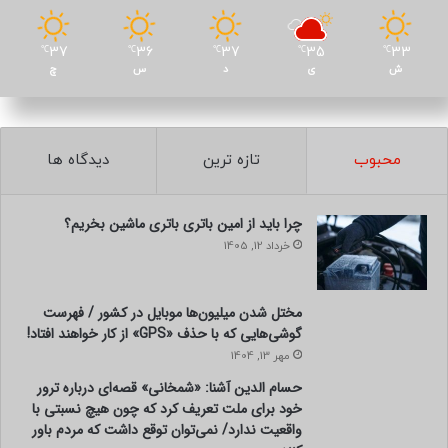
37
36
37
35
33
℃
℃
℃
℃
℃
ش
ی
د
س
چ
محبوب
تازه ترین
دیدگاه ها
چرا باید از امین باتری باتری ماشین بخریم؟
خرداد 12, 1405
مختل شدن میلیون‌ها موبایل در کشور / فهرست
گوشی‌هایی که با حذف «GPS» از کار خواهند افتاد!
مهر 13, 1404
حسام الدین آشنا: «شمخانی» قصه‌ای درباره ترور
خود برای ملت تعریف کرد که چون هیچ نسبتی با
واقعیت ندارد/ نمی‌توان توقع داشت که مردم باور