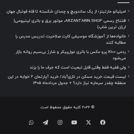
امیلیانو مارتینز؛ از یک ساندویچ و چمدان شکسته تا قله فوتبال جهان
افتتاح رسمی ARZANTARIN.SHOP، موتور برق و باتری لیتیومی(
ارزان ترین شاپ)
خانواده‌ها از آموزشگاه موسیقی کارت صلاحیت تدریس مدرس را
مطالبه کنند
ردمی K100 پرو مکس با باتری غول‌پیکر و شارژ بی‌سیم روانه بازار
می‌شود
ولی فقیه فقط وقتی قابل تبعیت است که جرف ما را بزند
لیست قیمت خرید مسکن در نازی‌آباد/ خرید آپارتمان ۲ خوابه در این
منطقه چقدر سرمایه نیاز دارد؟ + جدول مردادماه ۱۴۰۵
© 2026 کلیه حقوق محفوظ است.
فیسبوک
ایکس
یوتیوب
اینستاگرام
تلگرام
واتس