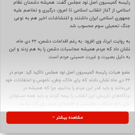
ب
رئیسه کمیسیون اصل نود مجلس گفت: همیشه دشمنان نظام
ه
اسلامی از آغاز انقلاب اسلامی تا امروز، درگیری و تخاصم علیه
ا
جمهوری اسلامی ایران داشتند و اغتشاشات اخیر هم به نوعی
ی
جنگ تحمیلی سوم محسوب شد.
م
ی
به روایت ایرنا، وی افزود: به رغم اقدامات دشمن، ۲۲ دی ماه،
ل
نشان داد که مردم همیشه محاسبات دشمن را به هم زدند و این
به دلیل بصیرت و غیرت حسینی مردم است.
عضو هیات رئیسه کمیسیون اصل نود مجلس تاکید کرد: مردم در
۲۲ دی ماه نشان دادند که پای خاک، وطن، ناموس و اعتقادات خود
می‌مانند و باید قدر این مردم را بدانیم، چرا که همیشه در
بزنگاه‌های تاریخی این انقلاب را بیمه کردند و باید همه مسئولان
برای رفع مشکلات معیشتی و اقتصادی مردم پای کار بیایند.
مشاهده بیشتر
معتمدی‌زاده درباره اینکه وقتی همه مردم پای انقلاب و نظام
ایستاند، وظیفه حاکمیت و ارکان نظام درباره مردم چیست؟ تصریح
کرد: دولت باید در اجرای قوانین، جهادی کار کند و در مواردی که در