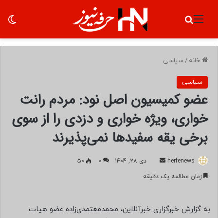
منو
جستجو برای
تغ
خانه
/
سیاسی
سیاسی
عضو کمیسیون اصل نود: مردم رانت
خواری، ویژه خواری و دزدی را از سوی
برخی یقه سفیدها نمی‌پذیرند
herfenews
ا
دی 28, 1404
0
50
ر
زمان مطالعه یک دقیقه
س
ا
ل
به گزارش خبرگزاری خبرآنلاین، محمدمعتمدی‌زاده
عضو هیات