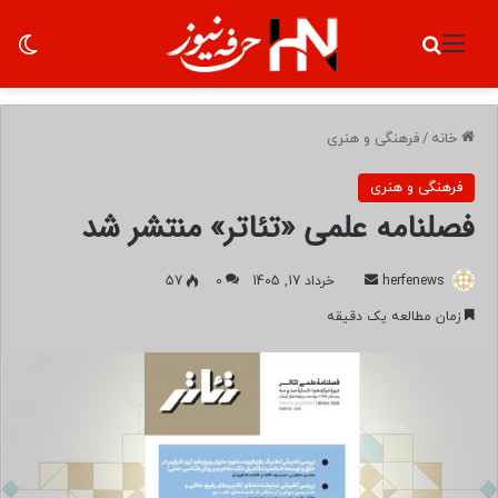
منو
جستجو برای
تغ
خانه
/
فرهنگی و هنری
فرهنگی و هنری
فصلنامه علمی «تئاتر» منتشر شد
herfenews
ا
خرداد 17, 1405
0
57
ر
زمان مطالعه یک دقیقه
س
ا
ل
ب
ه
ا
ی