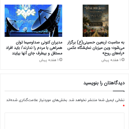
ر
ه
س
ک
ت
ه
ک
به مناسبت اربعین حسینی(ع) برگزار
مدیران کنونی صداوسیما توان
ر
می‌شود؛ وین‌ میزبان نمایشگاه عکس
همراهی با مردم را ندارند/ باید افراد
«راه‌های روح»
مستقل و بیطرف جای آنها بیایند
د
1 هفته پیش
1 هفته پیش
دیدگاهتان را بنویسید
نشانی ایمیل شما منتشر نخواهد شد.
بخش‌های موردنیاز علامت‌گذاری شده‌اند
*
د
ی