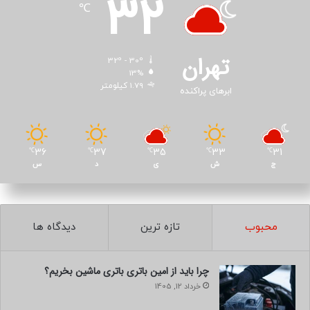
32
℃
تهران
32º - 30º
13%
1.79 کیلومتر
ابرهای پراکنده
36
37
35
33
31
℃
℃
℃
℃
℃
ج
ش
ی
د
س
محبوب
تازه ترین
دیدگاه ها
چرا باید از امین باتری باتری ماشین بخریم؟
خرداد 12, 1405