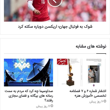
د
ه
ر
ف
پ
و
ا
ت
ک
ب
شوک به فوتبال جهان؛ اریکسن دوباره سکته کرد
س
ا
ت
ل
ا
ج
ن
ه
نوشته های مشابه
ق
ا
ط
ن
ع
؛
ش
ا
د
ر
ی
ک
س
ن
انتشار شماره ۶ و ۷ فصلنامه
صداوسیما چه کرد که مردم به سمت
د
تخصصی «آموزش هنر»
رسانه های بیگانه و فضای مجازی
و
رفتند؟
6 روز پیش
ب
7 روز پیش
ا