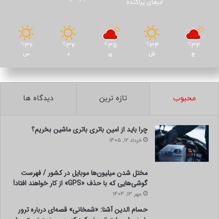
ابرهای پراکنده
36
37
35
34
34
℃
℃
℃
℃
℃
ج
ش
ی
د
س
محبوب
تازه ترین
دیدگاه ها
چرا باید از امین باتری باتری ماشین بخریم؟
خرداد 12, 1405
مختل شدن میلیون‌ها موبایل در کشور / فهرست
گوشی‌هایی که با حذف «GPS» از کار خواهند افتاد!
مهر 13, 1404
حسام الدین آشنا: «شمخانی» قصه‌ای درباره ترور