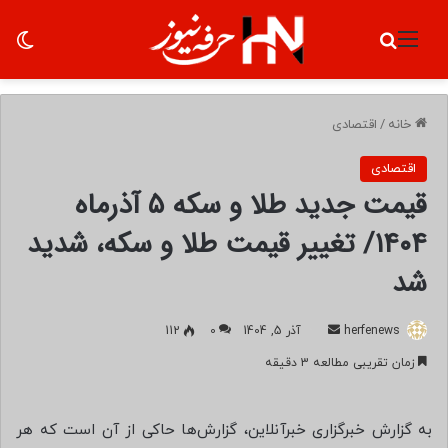
منو
جستجو برای
تغ
خانه
/
اقتصادی
اقتصادی
قیمت جدید طلا و سکه ۵ آذرماه
۱۴۰۴/ تغییر قیمت طلا و سکه، شدید
شد
herfenews
ا
آذر 5, 1404
0
112
ر
زمان تقریبی مطالعه 3 دقیقه
س
ا
ل
به گزارش خبرگزاری خبرآنلاین، گزارش‌ها حاکی از آن است که هر