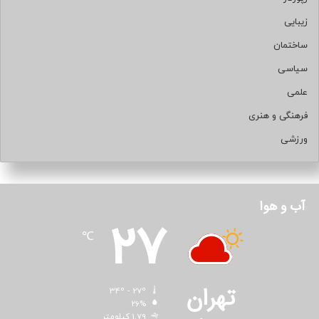
زیبایی
ساختمان
سیاسی
علمی
فرهنگی و هنری
ورزشی
آب و هوا
27
℃
تهران
34º - 27º
26%
1.79 کیلومتر