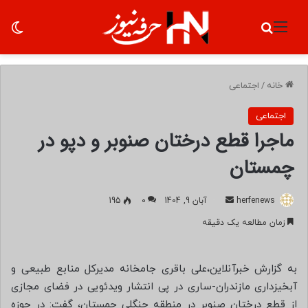
منو
جستجو برای
تغ
خانه
/
اجتماعی
اجتماعی
ماجرا قطع درختان صنوبر و دپو در
چمستان
herfenews
ا
آبان 9, 1404
0
195
ر
زمان مطالعه یک دقیقه
س
ا
ل
به گزارش خبرآنلاین،علی باقری جامخانه مدیرکل منابع طبیعی و
ب
آبخیزداری مازندران-ساری در پی انتشار ویدئویی در فضای مجازی
ه
از قطع درختان صنوبر در منطقه جنگلی چمستان، گفت: در حوزه