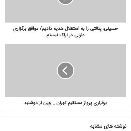
ر
:
ا
پ
و
ن
ا
ا
ر
حسینی: پنالتی را به استقلال هدیه دادیم/ موافق برگزاری
ل
د
داربی در اراک نیستم
ت
ک
ی
ن
ر
ب
ی
ا
ر
د
ب
ق
ه
ر
ا
ا
س
ر
ت
ی
ق
پ
ل
ر
ا
برقراری پرواز مستقیم تهران _ وین از دوشنبه
و
ل
ا
ه
ز
د
م
نوشته های مشابه
ی
س