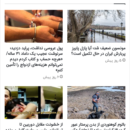
ه
ت
د
ق
ا
ی
د
م
ی
ت
م
ه
/
ر
م
ا
مونسون ضعیف شد؛ آیا پازل پاییز
پول عروسی نداشت، پراید دزدید؛
و
ن
پربارش ایران در حال تکمیل است؟
سرنوشت عجیب یک داماد ۳۱ ساله/
ا
_
«هرچه حساب و کتاب کردم دیدم
5 روز پیش
ف
و
نمی‌توانم هزینه‌های ازدواج را تأمین
ق
ی
کنم»
ب
ن
6 روز پیش
ر
ا
گ
ز
ز
د
ا
و
ر
ش
ی
ن
د
ب
ا
باتوم کوهنوردی از بدن پرستار عبور
از خشونت مقابل دوربین تا
ه
کرد؛ ۱۶ کیلومتر پیاده تا نجات/ عکس
تیراندازی پلیس؛ روایت کامل پرونده
ر