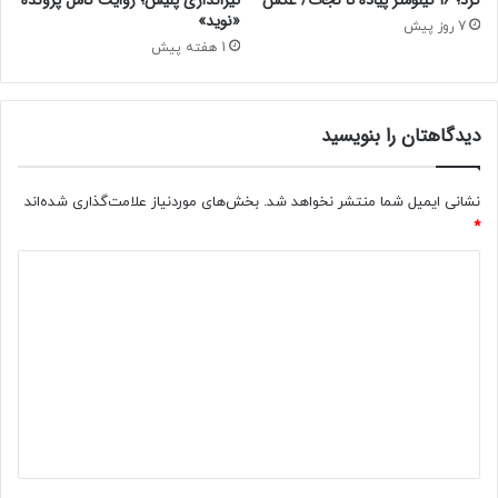
«نوید»
ب
7 روز پیش
ی
1 هفته پیش
د
ر
ا
دیدگاهتان را بنویسید
ر
ا
ک
نشانی ایمیل شما منتشر نخواهد شد.
بخش‌های موردنیاز علامت‌گذاری شده‌اند
ن
*
ی
س
د
ت
ی
م
د
گ
ا
ه
*