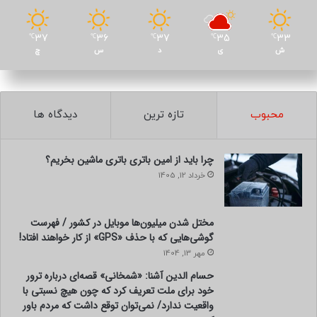
37
36
37
35
33
℃
℃
℃
℃
℃
ش
ی
د
س
چ
محبوب
تازه ترین
دیدگاه ها
چرا باید از امین باتری باتری ماشین بخریم؟
خرداد 12, 1405
مختل شدن میلیون‌ها موبایل در کشور / فهرست
گوشی‌هایی که با حذف «GPS» از کار خواهند افتاد!
مهر 13, 1404
حسام الدین آشنا: «شمخانی» قصه‌ای درباره ترور
خود برای ملت تعریف کرد که چون هیچ نسبتی با
واقعیت ندارد/ نمی‌توان توقع داشت که مردم باور