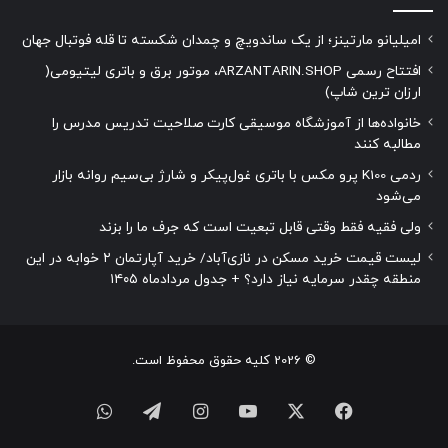
امیلیانو مارتینز؛ از یک ساندویچ و چمدان شکسته تا قله فوتبال جهان
افتتاح رسمی ARZANTARIN.SHOP، موتور برق و باتری لیتیومی(
ارزان ترین شاپ)
خانواده‌ها از آموزشگاه موسیقی کارت صلاحیت تدریس مدرس را
مطالبه کنند
ردمی K100 پرو مکس با باتری غول‌پیکر و شارژ بی‌سیم روانه بازار
می‌شود
ولی فقیه فقط وقتی قابل تبعیت است که جرف ما را بزند
لیست قیمت خرید مسکن در نازی‌آباد/ خرید آپارتمان ۲ خوابه در این
منطقه چقدر سرمایه نیاز دارد؟ + جدول مردادماه ۱۴۰۵
© 2026 کلیه حقوق محفوظ است.
فیسبوک
ایکس
یوتیوب
اینستاگرام
تلگرام
واتس