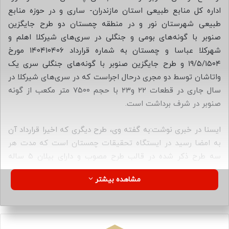
ا
اداره کل منابع طبیعی استان مازندران- ساری و در حوزه منابع
ی
طبیعی شهرستان نور و در منطقه چمستان دو طرح جایگزین
م
صنوبر با گونه‌های بومی و جنگلی در سری‌های شیرکلا اهلم و
ی
شهرکلا عباسا و چمستان به شماره قرارداد ۱۴۰۴۱۰۴۰۶ مورخ
ل
۱۹/۵/۱۵۰۴ و طرح جایگزین صنوبر با گونه‌های جنگلی سری یک
واتاشان توسط دو مجری درحال اجراست که در سری‌های شیرکلا در
سال جاری در قطعات ۲۲ و۲۳ با حجم ۷۵۰۰ متر مکعب از گونه
صنوبر در شرف برداشت است.
ایسنا در خبری نوشت:به گفته وی، طرح دیگری که اخیرا قرارداد آن
به امضا رسید در ایستگاه تحقیقات چمستان است که مدت هر
سه طرح ذکر شده در قالب طرح مصوب و دارای بیلان ۵ ساله
است.
مشاهده بیشتر
او تاکید کرد: هدف این طرح تنها حذف درختان غیر جنگلی است و
گونه‌های جنگلی از قبیل: بلوط، توسکا، ون، افرا و غیره جایگزین
گونه صنوبر خواهد شد.