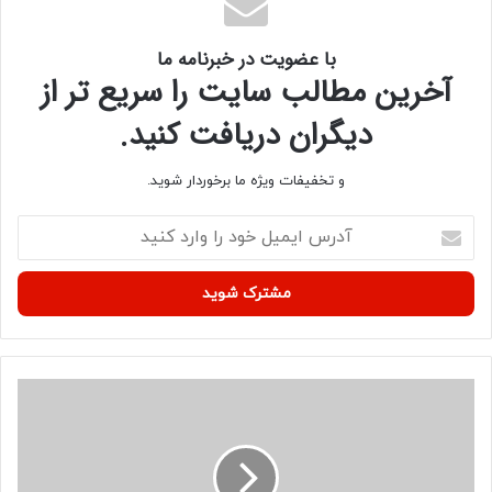
با عضویت در خبرنامه ما
کپی لینک
آخرین مطالب سایت را سریع تر از
دیگران دریافت کنید.
و تخفیفات ویژه ما برخوردار شوید.
آ
د
ر
س
ا
ی
م
ی
ح
ل
س
خ
ی
و
ن
د
ی