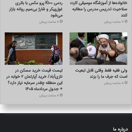
خانواده‌ها از آموزشگاه موسیقی کارت
ردمی K100 پرو مکس با باتری
صلاحیت تدریس مدرس را مطالبه
غول‌پیکر و شارژ بی‌سیم روانه بازار
مشاوره قبل از خرید
کنند
می‌شود
بررسی نیاز کاربر (میزان مصرف، نوع شبکه منطقه)
7 ساعت پیش
8 ساعت پیش
راهنمایی برای انتخاب مودم مناسب
پشتیبانی پس از خرید برای راه‌اندازی
پیگیری فعال مشکلات احتمالی
این ویژگی باعث شده کاربران وفاداری بلندمدت نسبت به برند
پیشگامان پیدا کنند، چون می‌دانند هر زمان مسئله‌ای پیش بیاید،
ولی فقیه فقط وقتی قابل تبعیت
لیست قیمت خرید مسکن در
تنها نیستند.
است که جرف ما را بزند
نازی‌آباد/ خرید آپارتمان ۲ خوابه در
این منطقه چقدر سرمایه نیاز دارد؟
8 ساعت پیش
تمرکز روی اینترنت نسل جدید؛ مناسب
+ جدول مردادماه ۱۴۰۵
8 ساعت پیش
برای خانه، کسب‌وکار و سیستم‌های
امنیتی
در دهه اخیر، اینترنت LTE جایگزین بزرگی برای ADSL و حتی فیبر
درباره ما