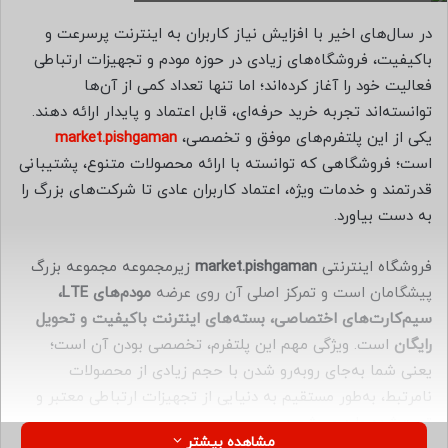
ل
در سال‌های اخیر با افزایش نیاز کاربران به اینترنت پرسرعت و
ب
باکیفیت، فروشگاه‌های زیادی در حوزه مودم و تجهیزات ارتباطی
ه
فعالیت خود را آغاز کرده‌اند؛ اما تنها تعداد کمی از آن‌ها
ا
توانسته‌اند تجربه خرید حرفه‌ای، قابل اعتماد و پایدار ارائه دهند.
ی
یکی از این پلتفرم‌های موفق و تخصصی،
market.pishgaman
م
ی
است؛ فروشگاهی که توانسته با ارائه محصولات متنوع، پشتیبانی
ل
قدرتمند و خدمات ویژه، اعتماد کاربران عادی تا شرکت‌های بزرگ را
به دست بیاورد.
فروشگاه اینترنتی
market.pishgaman
زیرمجموعه مجموعه بزرگ
پیشگامان است و تمرکز اصلی آن روی عرضه
مودم‌های LTE،
سیم‌کارت‌های اختصاصی، بسته‌های اینترنت باکیفیت و تحویل
رایگان
است. ویژگی مهم این پلتفرم، تخصصی بودن آن است؛
یعنی شما به‌جای روبه‌رو شدن با حجم زیادی از محصولات
نامرتبط، به‌طور مستقیم به دنیایی از تجهیزات ارتباطی معتبر و
تست‌شده وارد می‌شوید.
مشاهده بیشتر