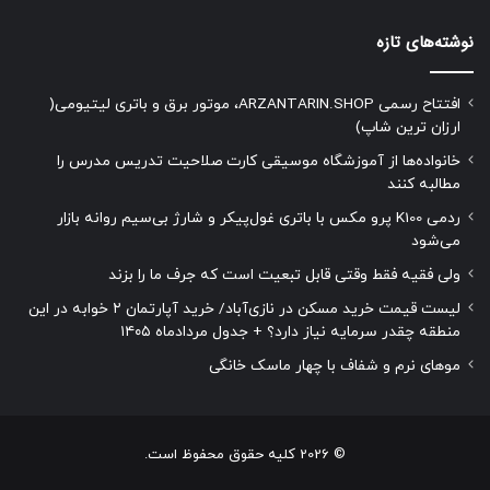
کاهش می‌دهد
نوشته‌های تازه
در بازار امروز، هزینه ارسال کالا گاهی بخش قابل توجهی از مبلغ
نهایی خرید را تشکیل می‌دهد.
افتتاح رسمی ARZANTARIN.SHOP، موتور برق و باتری لیتیومی(
ارزان ترین شاپ)
پیشگامان با
ارسال رایگان تمام سفارشات
کمک می‌کند تا کاربران
با هزینه کمتر و خیال راحت‌تر خرید خود را انجام دهند.
خانواده‌ها از آموزشگاه موسیقی کارت صلاحیت تدریس مدرس را
مطالبه کنند
ردمی K100 پرو مکس با باتری غول‌پیکر و شارژ بی‌سیم روانه بازار
می‌شود
ولی فقیه فقط وقتی قابل تبعیت است که جرف ما را بزند
لیست قیمت خرید مسکن در نازی‌آباد/ خرید آپارتمان ۲ خوابه در این
منطقه چقدر سرمایه نیاز دارد؟ + جدول مردادماه ۱۴۰۵
موهای نرم و شفاف با چهار ماسک خانگی
© 2026 کلیه حقوق محفوظ است.