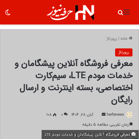
منو
جستجو برای
تغ
خانه
/
رپورتاژ
رپورتاژ
معرفی فروشگاه آنلاین پیشگامان و
خدمات مودم LTE، سیم‌کارت
اختصاصی، بسته اینترنت و ارسال
رایگان
herfenews
ا
آبان 28, 1404
0
108
ر
زمان تقریبی مطالعه 5 دقیقه
س
معرفی فروشگاه آنلاین پیشگامان و خدمات مودم LTE
ا