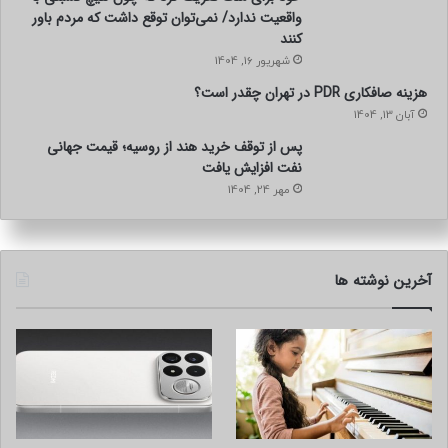
ثبت سفارش بدون نیاز به هیچ دانش فنی
واقعیت ندارد/ نمی‌توان توقع داشت که مردم باور
پرداخت ایمن
کنند
شهریور 16, 1404
دریافت فوری پیامک تأیید
هزینه صافکاری PDR در تهران چقدر است؟
این تجربه کاربری (UX) روان، دلیل دیگری است که باعث شده
آبان 13, 1404
درصد رها کردن سبد خرید در این فروشگاه بسیار کمتر از
پس از توقف خرید هند از روسیه؛ قیمت جهانی
فروشگاه‌های مشابه باشد.
نفت افزایش یافت
مهر 24, 1404
پشتیبانی واقعی؛ نه یک مرکز تماس
نمادین
آخرین نوشته ها
پیشگامان برخلاف بسیاری از ارائه‌دهندگان که تنها یک پشتیبانی
صوری ارائه می‌دهند، تیمی قدرتمند و پاسخگو دارد.
این موضوع به‌ویژه برای افرادی که برای اولین‌بار قصد خرید مودم
LTE دارند اهمیت فوق‌العاده‌ای دارد.
پشتیبانی پیشگامان شامل: