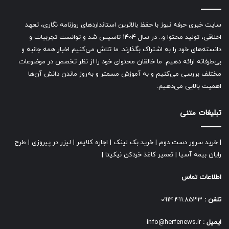
خانگی در شهرهای کوچک‌تر شده است. به همین دلیل بخش
مهمی از بازار مصرف، به‌دنبال مودم‌هایی هستند که:
سایت خبری حرفه نیوز با حفظ بالاترین استانداردهای روزنامه نگاری، تعهد
اخلاقی، تولید محتوا و.. در سال ۱۴۰۴ تاسیس شد و توانست تجربیات و
بی‌سیم باشند
دانسته‌های خود را به اشتراک بگذارند. ما تلاش می‌کنیم اخبار همه جانبه و
سرعت بالا بدهند
بی‌طرفانه ارائه دهیم. ما خالقان محتوای خود را از نظر تخصص در موضوعات
محدودیت مکانی نداشته باشند
مختلف بررسی می‌کنیم و به آموزش مسمتر و به‌روز ماندن دانش آن‌ها
اهمیت بالایی می‌دهیم.
پشتیبانی سیم‌کارت اختصاصی داشته باشند
تبلیغات متنی
فروشگاه market.pishgaman دقیقاً روی همین نیاز تمرکز کرده و
مجموعه‌ای از مودم‌های خانگی، اداری، سیار و صنعتی را ارائه
می‌دهد.
|
خرید سرور دست دوم
|
خرید بک لینک
|
اجاره کلایمر
|
لیزر در پیروزی
|
طرح
رایان بیمه آسیا
|
تعمیر کاغذ خردکن نیکیتا
|
حتی برای کسانی که دوربین مدار بسته دارند و نیاز به اینترنت
اطلاعات تماس
پایدار برای انتقال تصویر دارند، مودم‌های سیم‌کارتی پیشگامان
گزینه‌ای قابل اعتماد است.
تلفن :
0914.411.8533
ارسال رایگان؛ مزیتی که هزینه نهایی را
ایمیل :
info@herfenews.ir