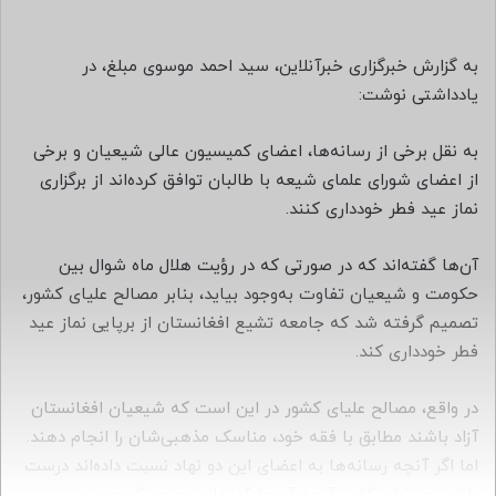
س
ا
ل
به گزارش خبرگزاری خبرآنلاین، ​​سید احمد موسوی مبلغ، در
ب
یادداشتی نوشت:
ه
ا
به نقل برخی از رسانه‌ها، اعضای کمیسیون عالی شیعیان و برخی
ی
از اعضای شورای علمای شیعه با طالبان توافق کرده‌اند از برگزاری
م
نماز عید فطر خودداری کنند.
ی
ل
آن‌ها گفته‌اند که در صورتی که در رؤیت هلال ماه شوال بین
حکومت و شیعیان تفاوت به‌وجود بیاید، بنابر مصالح علیای کشور،
تصمیم گرفته شد که جامعه تشیع افغانستان از برپایی نماز عید
فطر خودداری کند.
در واقع، مصالح علیای کشور در این است که شیعیان افغانستان
آزاد باشند مطابق با فقه خود، مناسک مذهبی‌شان را انجام دهند.
اما اگر آنچه رسانه‌ها به اعضای این دو نهاد نسبت داده‌اند درست
باشد، می‌توان گفت آنچه آن‌ها گفته‌اند، هرچه که هست،