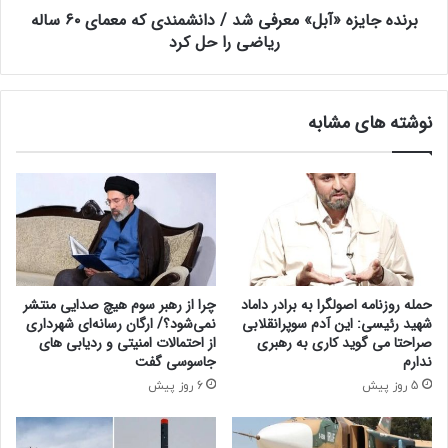
ی
برنده جایزه «آبل» معرفی شد / دانشمندی که معمای ۶۰ ساله
ه
ب
ریاضی را حل کرد
«
ش
آ
ا
ب
خ
ل
نوشته های مشابه
ص‌
»
ه
م
ا
ع
ر
ر
ا
ف
ن
ی
خ
ش
و
د
ر
/
حمله روزنامه اصولگرا به برادر داماد
چرا از رهبر سوم هیچ صدایی منتشر
ی
د
شهید رئیسی: این آدم سوپرانقلابی
نمی‌شود؟/ ارگان رسانه‌ای شهرداری
د
ا
صراحتا می گوید کاری به رهبری
از احتمالات امنیتی و ردیابی های
،
ن
ندارم
جاسوسی گفت
ج
ش
5 روز پیش
6 روز پیش
ه
م
ش
ن
ب
د