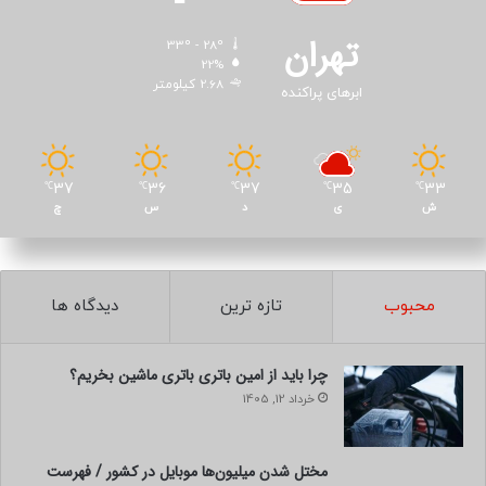
تهران
33º - 28º
22%
2.68 کیلومتر
ابرهای پراکنده
37
36
37
35
33
℃
℃
℃
℃
℃
ش
ی
د
س
چ
محبوب
تازه ترین
دیدگاه ها
چرا باید از امین باتری باتری ماشین بخریم؟
خرداد 12, 1405
مختل شدن میلیون‌ها موبایل در کشور / فهرست