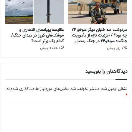
ز
ی
ر
ک
گ
ه
ق
م
ی
ع
سرنوشت سه خلبان دیگر سوخو ۲۴
مقایسه پهپادهای انتحاری و
م
م
چه بود؟ / جزئیات تازه از مأموریت
موشک‌های کروز در میدان جنگ/
ت
جنگنده سوخو۲۴ در جنگ رمضان
کدام یک برتر است؟
ا
ن
ی
7 روز پیش
1 هفته پیش
ف
۶
ت
۰
د
س
دیدگاهتان را بنویسید
ر
ا
ر
ل
ا
ه
نشانی ایمیل شما منتشر نخواهد شد.
بخش‌های موردنیاز علامت‌گذاری شده‌اند
ه
ر
*
ا
ی
س
ا
د
ت
ض
ی
ی
ر
د
ا