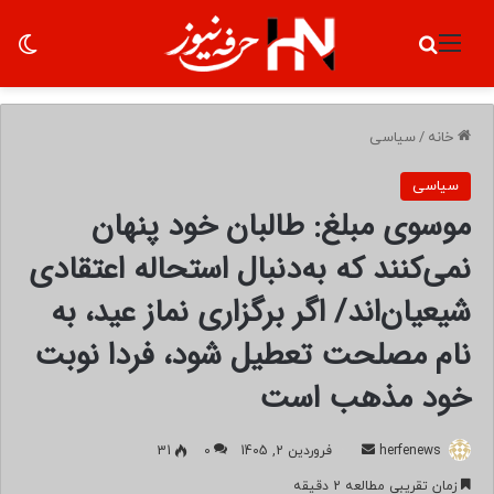
منو
جستجو برای
تغ
خانه
/
سیاسی
سیاسی
موسوی مبلغ: طالبان خود پنهان
نمی‌کنند که به‌دنبال استحاله اعتقادی
شیعیان‌اند/ اگر برگزاری نماز عید، به
نام مصلحت تعطیل شود، فردا نوبت
خود مذهب است
herfenews
ا
فروردین 2, 1405
0
31
ر
زمان تقریبی مطالعه 2 دقیقه