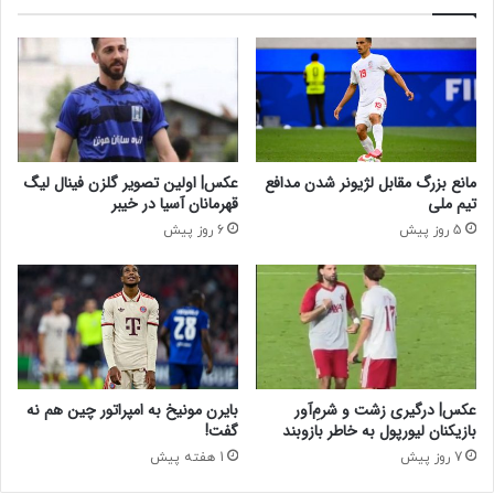
و
ا
ن
ی
ب
ا
ه
ف
ا
ت
ج
ن
ر
ش
ا
د
مانع بزرگ مقابل لژیونر شدن مدافع
عکس| اولین تصویر گلزن فینال لیگ
د
.
تیم ملی
قهرمانان آسیا در خیبر
ر
5 روز پیش
6 روز پیش
ز
ا
ی
ن
د
ه‌
ر
عکس| درگیری زشت و شرم‌ِآور
بایرن مونیخ به امپراتور چین هم نه
و
بازیکنان لیورپول به خاطر بازوبند
گفت!
د
7 روز پیش
1 هفته پیش
:
ک