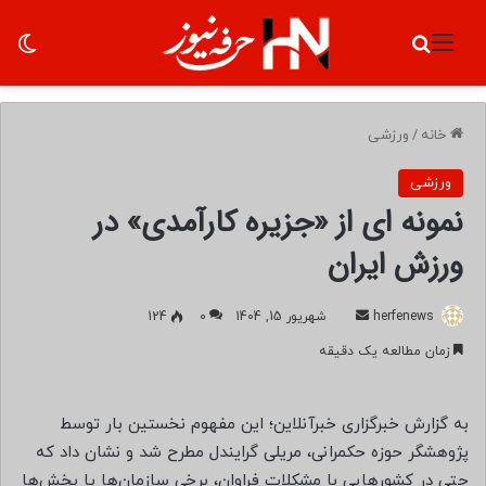
منو
جستجو برای
تغ
خانه
/
ورزشی
ورزشی
نمونه ای از «جزیره کارآمدی» در
ورزش ایران
herfenews
ا
شهریور 15, 1404
0
124
ر
زمان مطالعه یک دقیقه
س
ا
ل
به گزارش خبرگزاری خبرآنلاین؛ این مفهوم نخستین بار توسط
ب
پژوهشگر حوزه حکمرانی، مریلی گرایندل مطرح شد و نشان داد که
ه
حتی در کشورهایی با مشکلات فراوان، برخی سازمان‌ها یا بخش‌ها