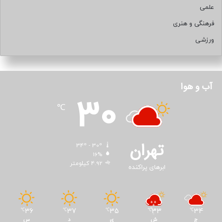
علمی
فرهنگی و هنری
ورزشی
آب و هوا
30
℃
تهران
34º - 30º
16%
4.92 کیلومتر
ابرهای پراکنده
36
37
35
33
34
℃
℃
℃
℃
℃
ج
ش
ی
د
س