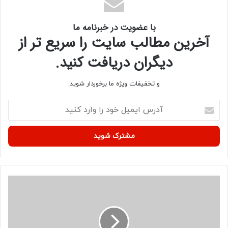
258 258
با عضویت در خبرنامه ما
آخرین مطالب سایت را سریع تر از
منبع
دیگران دریافت کنید.
کپی لینک
و تخفیفات ویژه ما برخوردار شوید.
آ
د
ر
س
ا
ی
م
ی
ا
ل
ع
خ
ت
و
ر
د
ا