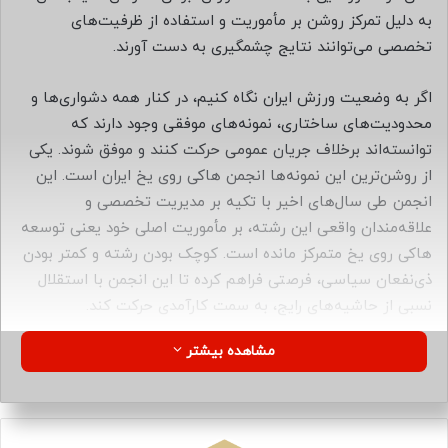
ا
به دلیل تمرکز روشن بر مأموریت و استفاده از ظرفیت‌های
ی
تخصصی می‌توانند نتایج چشمگیری به دست آورند.
م
ی
اگر به وضعیت ورزش ایران نگاه کنیم، در کنار همه دشواری‌ها و
ل
محدودیت‌های ساختاری، نمونه‌های موفقی وجود دارند که
توانسته‌اند برخلاف جریان عمومی حرکت کنند و موفق شوند. یکی
از روشن‌ترین این نمونه‌ها انجمن هاکی روی یخ ایران است. این
انجمن طی سال‌های اخیر با تکیه بر مدیریت تخصصی و
علاقه‌مندان واقعی این رشته، بر مأموریت اصلی خود یعنی توسعه
هاکی روی یخ متمرکز مانده است. کوچک بودن رشته و کمتر بودن
ذی‌نفعان سیاسی، فرصتی فراهم کرده تا این انجمن با استقلال
نسبی از حاشیه‌های رایج، به سمت کارآمدی حرکت کند.
مشاهده بیشتر
از سوی دیگر، جذب منابع مالی متنوع از حامیان خصوصی و
برقراری ارتباطات مؤثر با فدراسیون جهانی هاکی و کشورهای
صاحب‌تجربه، موجب شده که وابستگی این انجمن به بودجه دولتی
نزدیک به صفر باشد و از آن طرف، ثبات بیشتری در فعالیت‌هایش