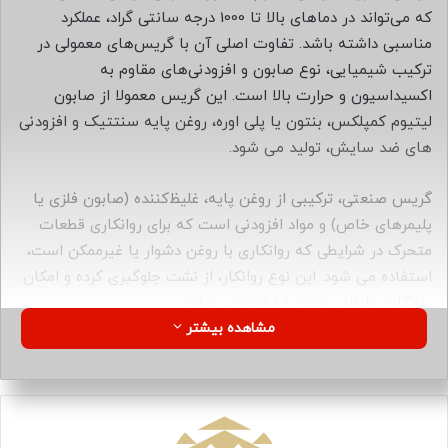
ا
که می‌تواند در دماهای بالا تا 1000 درجه سانتی گراد، عملکرد
ی
مناسبی داشته باشد. تفاوت اصلی آن با گریس‌های معمولی در
م
ترکیب شیمیایی، نوع صابون و افزودنی‌های مقاوم به
ی
اکسیداسیون و حرارت بالا است. این گریس معمولا از صابون
ل
لیتیوم کمپلکس، بنتون یا پلی اوره، روغن پایه سنتتیک و افزودنی
های ضد سایش، تولید می شود.
گریس صنعتی، ترکیبی از روغن پایه، غلیظ‌کننده (صابون فلزی یا
پلیمرهای خاص) و مواد افزودنی است که برای روانکاری قطعات
متحرک در شرایطی که روانکاری با روغن دشوار یا غیرممکن است،
استفاده می شود. این نوع روانکار، از نشت جلوگیری کرده و امکان
روانکاری طولانی مدت را فراهم می‌سازد.
مشاهده بیشتر
کاربرد های گریس نسوز
کاربردهای
گریس نسوز
در صنایع مختلف بسیار گسترده است،
چون این نوع گریس توان تحمل حرارت های بالا را دارد و در