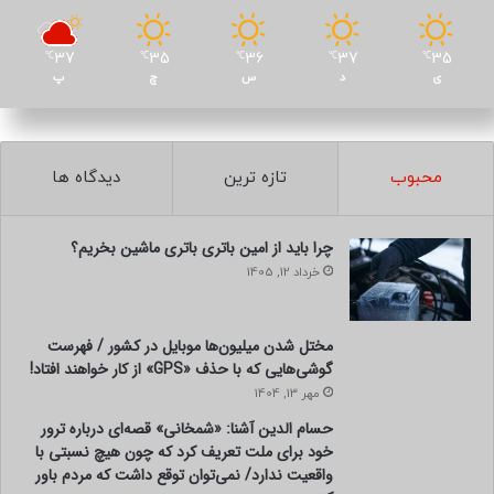
37
35
36
37
35
℃
℃
℃
℃
℃
ی
د
س
چ
پ
محبوب
تازه ترین
دیدگاه ها
چرا باید از امین باتری باتری ماشین بخریم؟
خرداد 12, 1405
مختل شدن میلیون‌ها موبایل در کشور / فهرست
گوشی‌هایی که با حذف «GPS» از کار خواهند افتاد!
مهر 13, 1404
حسام الدین آشنا: «شمخانی» قصه‌ای درباره ترور
خود برای ملت تعریف کرد که چون هیچ نسبتی با
واقعیت ندارد/ نمی‌توان توقع داشت که مردم باور