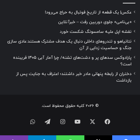
عکس| یک قطعه از تاریخ فوتبال به حراج می‌رود!
«بی‌نامی» جلوی دوربین رفت – خبرآنلاین
نقشه اپل علیه سامسونگ شکست خورد
نتانیاهو و تندروهای داخلی دنبال یک هدف مشترک هستند:عادی سازی
جنگ و حساسیت زدایی از آن
پارادوکس سدهای پر و دشت‌های تشنه/ چرا آمار آبی ۱۴۰۵ فریبنده
است؟
دختران از رابطه پنهانی مادر خبر داشتند؛ اعتراف به جنایت پس از
بازداشت
© 2026 کلیه حقوق محفوظ است.
فیسبوک
ایکس
یوتیوب
اینستاگرام
تلگرام
واتس
آپ