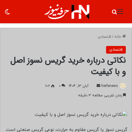
منو
جستجو برای
تغ
خانه
/
اقتصادی
اقتصادی
نکاتی درباره خرید گریس نسوز اصل
و با کیفیت
herfenews
ا
آبان 13, 1404
0
102
ر
زمان تقریبی مطالعه 3 دقیقه
س
ا
ل
ب
ه
گریس نسوز یا گریس مقاوم به حرارت، نوعی گریس صنعتی است