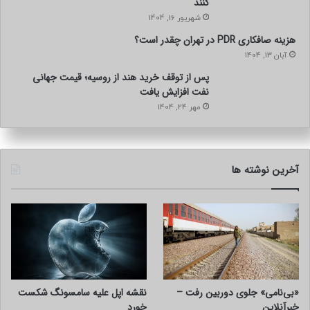
کنند
شهریور 16, 1404
هزینه صافکاری PDR در تهران چقدر است؟
آبان 13, 1404
پس از توقف خرید هند از روسیه؛ قیمت جهانی
نفت افزایش یافت
مهر 24, 1404
آخرین نوشته ها
«بی‌نامی» جلوی دوربین رفت –
نقشه اپل علیه سامسونگ شکست
خبرآنلاین
خورد