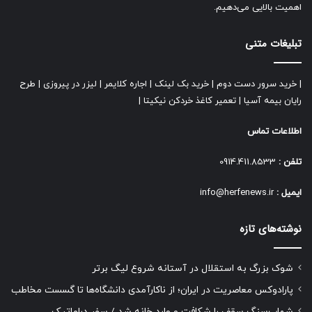
اهمیت بالایی می‌دهیم.
تبلیغات متنی
|
خرید سرور دست دوم
|
خرید بک لینک
|
اجاره کلایمر
|
لیزر در پیروزی
|
طرح
رایان بیمه آسیا
|
تعمیر کاغذ خردکن نیکیتا
|
اطلاعات تماس
تلفن :
0914.411.8533
ایمیل :
info@herfenews.ir
نوشته‌های تازه
شوک بزرگ به استقلال در آستانه شروع لیگ برتر
پارادوکس معاصریت در ایران؛ از ناکارآمدی دانشگاه‌ها تا گسست مخاطب
شهاب‌سنگ سقف را شکافت و وارد خانه شد / سفر دراماتیک