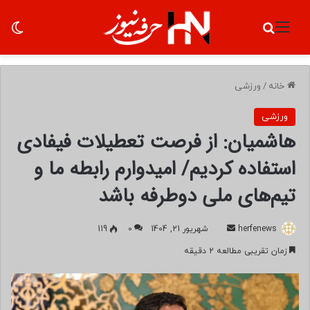
منو
جستجو برای
تغ
خانه
/
ورزشی
ورزشی
هاشمیان: از فرصت تعطیلات فیفادی
استفاده کردیم/ امیدوارم رابطه ما و
تیم‌های ملی دوطرفه باشد
herfenews
ا
شهریور 21, 1404
0
119
ر
زمان تقریبی مطالعه 2 دقیقه
س
ا
ل