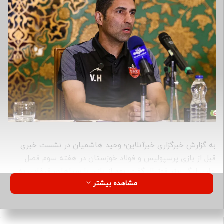
ب
ه
ا
ی
م
ی
ل
به گزارش خبرگزاری خبرآنلاین؛ وحید هاشمیان در نشست خبری
قبل از بازی پرسپولیس و فولاد خوزستان در هفته سوم فصل
جاری لیگ برتر فوتبال گفت: بعد از بازی با سپاهان، فیفادی به
مشاهده بیشتر
وجود آمد که از این فرصت استفاده کردیم. چند روزی استراحت
دادیم چون پیش فصل سنگینی را داشتیم و سپس تمرینات را
برای مرور کارهای تاکتیکی از سر گرفتیم. از این فرصت برای
شناسایی استعدادهای تیم‌های پایه استفاده کردیم تا با مربیان