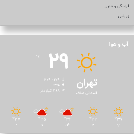
فرهنگی و هنری
ورزشی
آب و هوا
29
℃
تهران
37º - 27º
13%
2.68 کیلومتر
آسمانی صاف
37
35
32
33
37
℃
℃
℃
℃
℃
پ
ج
ش
ی
د