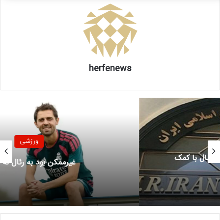
خود به جمع بازیکنان بیایند. تمرینات خیلی خوبی هم انجام
دادیم.
سرمربی تیم فوتبال پرسپولیس با گلایه از مصدومیت سهیل
صحرایی افزود: رابطه خوب باید دوطرفه باشد. محمد خدابنده‌لو در
herfenews
تیم ملی بزرگسالان مصدوم شد که ارتباط گرفتیم و خوشبختانه
خیلی زود برگشت تا کنار تیم باشد. از سوی دیگر سهیل صحرایی با
تیم امید بود که او هم آسیب دید و مشخص شد به بازی
نمی‌رسد. بعد از ۶ روز هیچ گونه MRI از او گرفته نشده بود. دوست
داریم تعامل ما دوطرفه باشد. کاش از صحرایی آزمایش می‌گرفتند
و اگر هم نمی‌توانستند او را به ما بر می‌گرداندند تا کارهای پزشکی
ورزشی
را انجام می‌دادیم.
غیرممکن بود به رئال نه بگویم
هاشمیان درباره تقابل با فولاد تاکید کرد: تیم خیلی خوب و
منظمی دارد که سرمربی فوق‌العاده ای مثل آقای گل محمدی دارد.او
برای پرسپولیس خیلی زحمت کشیده است. آماده‌ایم بازی قدرتمند
و پرنشاط را انجام دهیم. امیدواریم بتوانیم در ورزشگاه آزادی بازی