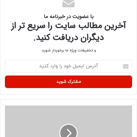
با عضویت در خبرنامه ما
آخرین مطالب سایت را سریع تر از
دیگران دریافت کنید.
و تخفیفات ویژه ما برخوردار شوید.
آ
د
ر
س
ا
ی
م
ی
ت
ل
ک
خ
ل
و
ی
د
ف