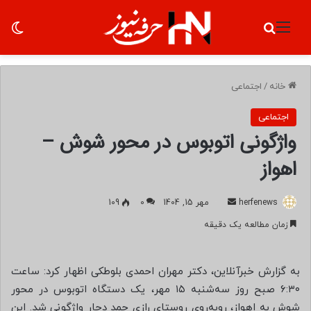
منو
جستجو برای
تغ
خانه
/
اجتماعی
اجتماعی
واژگونی اتوبوس در محور شوش –
اهواز
herfenews
ا
مهر 15, 1404
0
109
ر
زمان مطالعه یک دقیقه
س
ا
ل
به گزارش خبرآنلاین، دکتر مهران احمدی بلوطکی اظهار کرد: ساعت
ب
۶:۳۰ صبح روز سه‌شنبه ۱۵ مهر، یک دستگاه اتوبوس در محور
ه
شوش به اهواز، روبه‌روی روستای رازی حمد دچار واژگونی شد. این