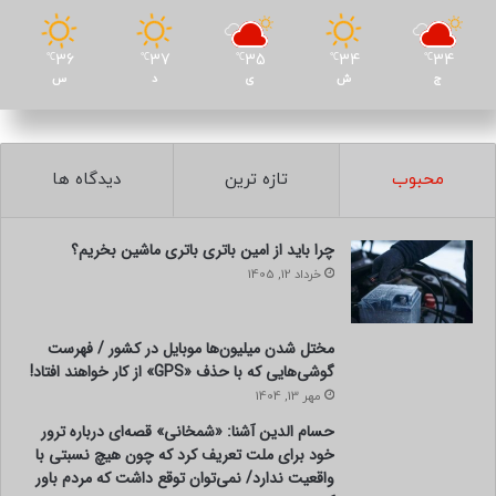
36
37
35
34
34
℃
℃
℃
℃
℃
ج
ش
ی
د
س
محبوب
تازه ترین
دیدگاه ها
چرا باید از امین باتری باتری ماشین بخریم؟
خرداد 12, 1405
مختل شدن میلیون‌ها موبایل در کشور / فهرست
گوشی‌هایی که با حذف «GPS» از کار خواهند افتاد!
مهر 13, 1404
حسام الدین آشنا: «شمخانی» قصه‌ای درباره ترور
خود برای ملت تعریف کرد که چون هیچ نسبتی با
واقعیت ندارد/ نمی‌توان توقع داشت که مردم باور