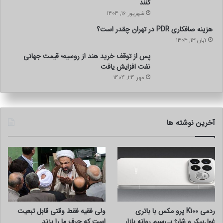
کنند
شهریور 16, 1404
هزینه صافکاری PDR در تهران چقدر است؟
آبان 13, 1404
پس از توقف خرید هند از روسیه؛ قیمت جهانی
نفت افزایش یافت
مهر 24, 1404
آخرین نوشته ها
ردمی K100 پرو مکس با باتری
ولی فقیه فقط وقتی قابل تبعیت
غول‌پیکر و شارژ بی‌سیم روانه بازار
است که جرف ما را بزند