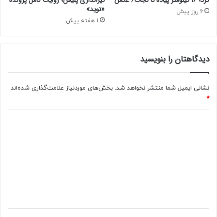
«نوید»
و
6 روز پیش
د
1 هفته پیش
ی
ش
د
دیدگاهتان را بنویسید
ی
د
ا
نشانی ایمیل شما منتشر نخواهد شد.
بخش‌های موردنیاز علامت‌گذاری شده‌اند
ر
*
ز
ب
د
ه
ی
پ
ا
د
ی
گ
ا
ن
ا
ر
ه
س
ی
*
د