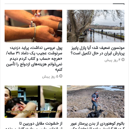
ق
ی
م
ت
د
ل
ا
ر
مونسون ضعیف شد؛ آیا پازل پاییز
پول عروسی نداشت، پراید دزدید؛
د
پربارش ایران در حال تکمیل است؟
سرنوشت عجیب یک داماد ۳۱ ساله/
ر
«هرچه حساب و کتاب کردم دیدم
4 روز پیش
ب
نمی‌توانم هزینه‌های ازدواج را تأمین
ا
کنم»
ز
5 روز پیش
ا
ر
/
ر
ا
ل
ی
ص
باتوم کوهنوردی از بدن پرستار عبور
از خشونت مقابل دوربین تا
کرد؛ ۱۶ کیلومتر پیاده تا نجات/ عکس
تیراندازی پلیس؛ روایت کامل پرونده
ع