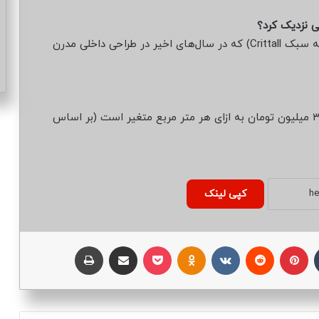
با استفاده از قاب‌های فلزی مشکی مات یا طرح‌دار (به سبک Crittall) که در سال‌های اخیر در طراحی داخلی مدرن
بسته به نوع شیشه، قاب و ابعاد، معمولاً بین ۱.۵ تا ۳ میلیون تومان به ازای هر متر مربع متغیر است (بر اساس
کپی لینک
تامبلر
پینتریست
Reddit
VKontakte
Odnoklassniki
پاکت
اشتراک با ایمیل
چاپ