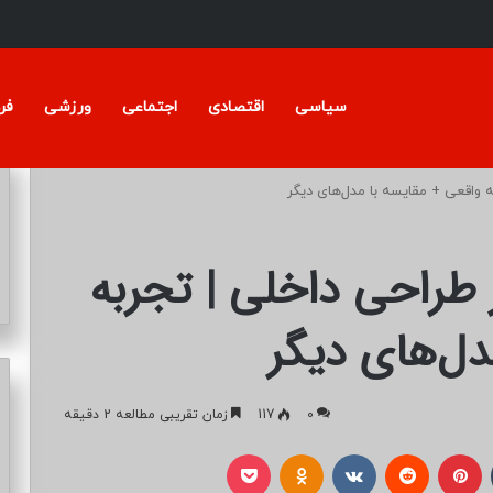
سیاسی
اقتصادی
اجتماعی
ورزشی
فر
 واقعی + مقایسه با مدل‌های دیگر
طراحی داخلی | تجربه
دل‌های دیگر
0
117
زمان تقریبی مطالعه 2 دقیقه
تامبلر
پینتریست
Reddit
VKontakte
Odnoklassniki
پاکت