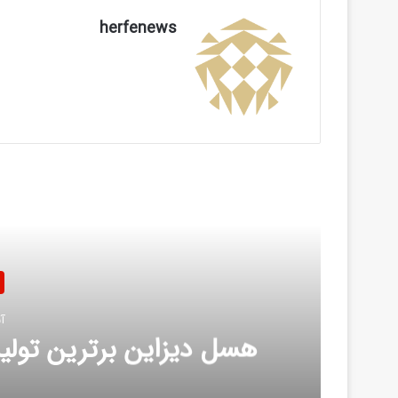
herfenews
بعدی
ساختمان
آبان 13, 1404
ل دیزاین برترین تولید کنننده کفشور