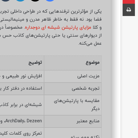
ا
چاپ
ل
یکی از مؤثرترین ترفندهایی که در طراحی داخلی تجرب
ب
فضا بود. نه فقط به خاطر ظاهر مدرن و مینیمالیست
ه
و کلا
مزایای پارتیشن شیشه ای دوجداره
. مخصوصاً در
ا
از دیوارهای سنتی یا حتی پارتیشن‌های کاذب حس سن
ی
عمل می‌کنه.
م
ی
ل
موضوع
توضیح
مزیت اصلی
افزایش نور طبیعی و 
تجربه شخصی
استفاده در دفتر کار ب
مقایسه با پارتیشن‌های
شیشه‌ای در برابر کاذب
دیگر
منابع معتبر
ArchDaily، Dezeen، و تحقیقات Harvard Design School
تمرکز روی کلمات کلید
نکته مهم سئو