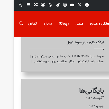
فیسبوک
ایکس
یوتیوب
تلگرام
اینستاگرام
واتس آپ
ورود
سایدبار
نوشته تصادفی
تغییر پوسته
جستجو برای
هنگی و هنری
علمی
رپورتاژ
درباره
تماس
لینک های برتر حرفه نیوز
سوفا مبل
|
Flash Coins
|
خرید فالوور بدون ریزش ارزان
|
مجله آرام: اپلیکیشن رایگان سلامت روان و روانشناسی
|
بایگانی‌ها
آگوست 2026
جولای 2026