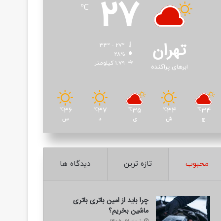
27
℃
تهران
34º - 27º
28%
1.79 کیلومتر
ابرهای پراکنده
36
37
35
34
34
℃
℃
℃
℃
℃
ج
ش
ی
د
س
محبوب
تازه ترین
دیدگاه ها
چرا باید از امین باتری باتری
ماشین بخریم؟