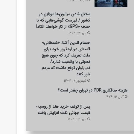
خرداد 12, 1405
مختل شدن میلیون‌ها موبایل در
کشور / فهرست گوشی‌هایی که با
حذف «GPS» از کار خواهند افتاد!
مهر 13, 1404
حسام الدین آشنا: «شمخانی»
قصه‌ای درباره ترور خود برای
ملت تعریف کرد که چون هیچ
نسبتی با واقعیت ندارد/
نمی‌توان توقع داشت که مردم
باور کنند
شهریور 16, 1404
هزینه صافکاری PDR در تهران چقدر است؟
آبان 13, 1404
پس از توقف خرید هند از روسیه؛
قیمت جهانی نفت افزایش یافت
مهر 24, 1404