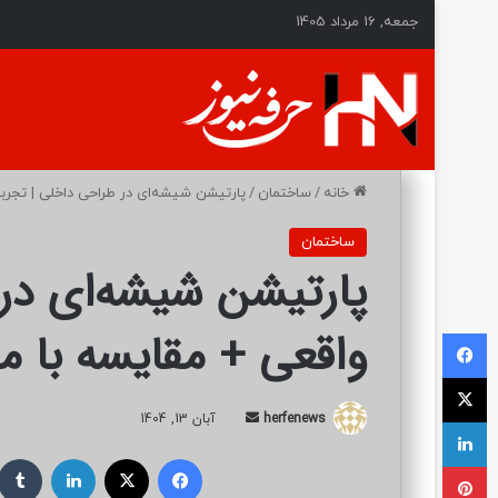
جمعه, 16 مرداد 1405
خانه
/
ساختمان
/
پارتیشن شیشه‌ای در طراحی داخلی | تجربه
ساختمان
پارتیشن شیشه‌ای در 
واقعی + مقایسه با م
فیسبوک
ایکس
herfenews
ا
آبان 13, 1404
لینکداین
ر
فیسبوک
ایکس
لینکداین
پینتریست
س