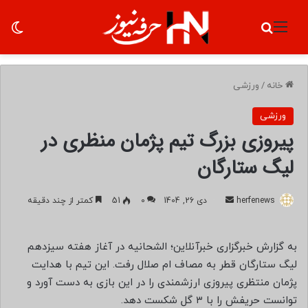
منو
جستجو برای
تغ
خانه
/
ورزشی
ورزشی
پیروزی بزرگ تیم پژمان منظری در
لیگ ستارگان
herfenews
ا
دی 26, 1404
0
51
کمتر از چند دقیقه
ر
س
به گزارش خبرگزاری خبرآنلاین؛ الشحانیه در آغاز هفته سیزدهم
ا
لیگ ستارگان قطر به مصاف ام صلال رفت. این تیم با هدایت
ل
پژمان منتظری پیروزی ارزشمندی را در این بازی به دست آورد و
ب
توانست حریفش را با ۳ گل شکست دهد.
ه