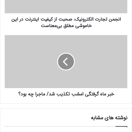
ج
و
ا
ا
ر
ر
انجمن تجارت الکترونیک: صحبت از کیفیت اینترنت در این
ت
د
خاموشی مطلق بی‌معناست
ا
ک
ل
ن
ک
خ
ی
ت
ب
د
ر
ر
و
م
ن
ا
ی
ه
ک
گ
:
ر
ص
ف
ح
خبر ماه گرفتگی امشب تکذیب شد/ ماجرا چه بود؟
ت
ب
گ
ت
ی
ا
ا
نوشته های مشابه
ز
م
ک
ش
ی
ب