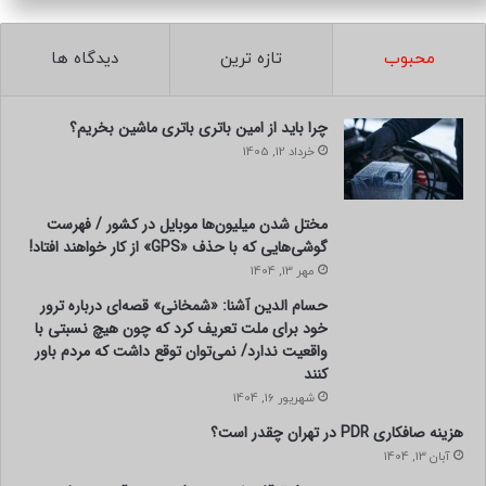
محبوب
تازه ترین
دیدگاه ها
چرا باید از امین باتری باتری ماشین بخریم؟
خرداد 12, 1405
مختل شدن میلیون‌ها موبایل در کشور / فهرست
گوشی‌هایی که با حذف «GPS» از کار خواهند افتاد!
مهر 13, 1404
حسام الدین آشنا: «شمخانی» قصه‌ای درباره ترور
خود برای ملت تعریف کرد که چون هیچ نسبتی با
واقعیت ندارد/ نمی‌توان توقع داشت که مردم باور
کنند
شهریور 16, 1404
هزینه صافکاری PDR در تهران چقدر است؟
آبان 13, 1404