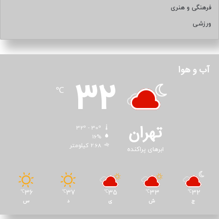
فرهنگی و هنری
ورزشی
آب و هوا
32
℃
تهران
32º - 30º
16%
2.68 کیلومتر
ابرهای پراکنده
36
37
35
33
32
℃
℃
℃
℃
℃
ج
ش
ی
د
س