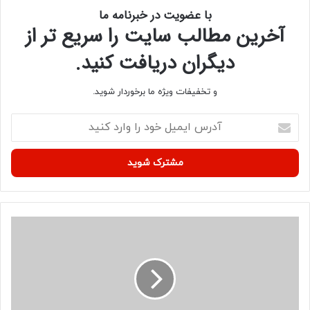
با عضویت در خبرنامه ما
آخرین مطالب سایت را سریع تر از
دیگران دریافت کنید.
و تخفیفات ویژه ما برخوردار شوید.
آ
د
ر
س
ا
ی
م
ی
ا
ل
ن
خ
ج
و
م
د
ن
ر
ت
ا