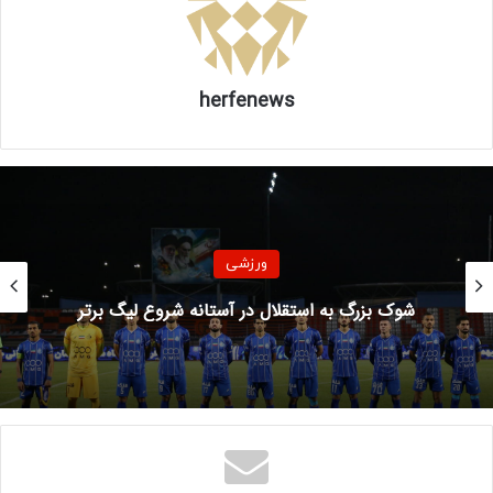
herfenews
ورزشی
عکس | طراحی عجیب فدراسیون فوتبال با کمک
هوش مصنوعی