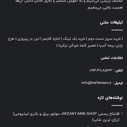
مختلف بررسی می‌کنیم و به آموزش مسمتر و به‌روز ماندن دانش آن‌ها
اهمیت بالایی می‌دهیم.
تبلیغات متنی
|
خرید سرور دست دوم
|
خرید بک لینک
|
اجاره کلایمر
|
لیزر در پیروزی
|
طرح
رایان بیمه آسیا
|
تعمیر کاغذ خردکن نیکیتا
|
اطلاعات تماس
تلفن :
0914.411.8533
ایمیل :
info@herfenews.ir
نوشته‌های تازه
افتتاح رسمی ARZANTARIN.SHOP، موتور برق و باتری لیتیومی(
ارزان ترین شاپ)