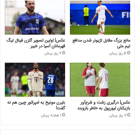
ف
ت
ی
ک
ت
ذ
ا
ی
ی
ب
ن
ش
مانع بزرگ مقابل لژیونر شدن مدافع
عکس| اولین تصویر گلزن فینال لیگ
ت
د
تیم ملی
قهرمانان آسیا در خیبر
ر
/
5 روز پیش
6 روز پیش
ن
م
ت
ا
د
ج
ر
ر
ا
ا
ی
چ
ن
ه
خ
ب
عکس| درگیری زشت و شرم‌ِآور
بایرن مونیخ به امپراتور چین هم نه
ا
و
بازیکنان لیورپول به خاطر بازوبند
گفت!
م
د
7 روز پیش
1 هفته پیش
و
؟
ش
ی