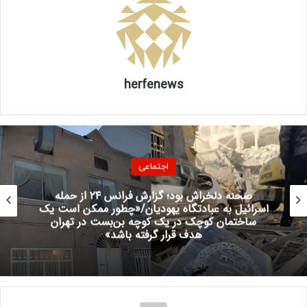
منبع
کپی لینک
herfenews
اجتماعی
موتورسواران در آستانه یک تغییر بزرگ