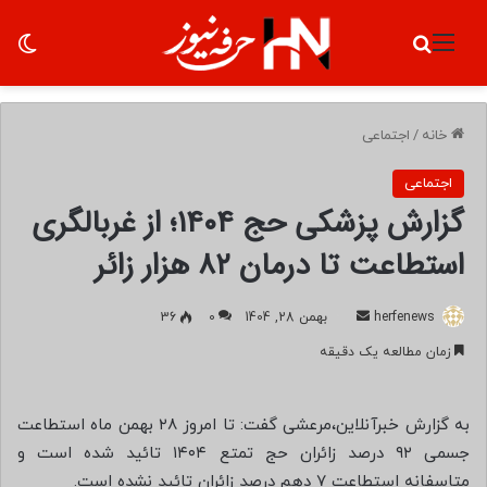
منو
جستجو برای
تغ
خانه
/
اجتماعی
اجتماعی
گزارش پزشکی حج ۱۴۰۴؛ از غربالگری
استطاعت تا درمان ۸۲ هزار زائر
herfenews
ا
بهمن 28, 1404
0
36
ر
زمان مطالعه یک دقیقه
س
ا
ل
به گزارش خبرآنلاین،مرعشی گفت: تا امروز ۲۸ بهمن ماه استطاعت
ب
جسمی ۹۲ درصد زائران حج تمتع ۱۴۰۴ تائید شده است و
ه
متاسفانه استطاعت ۷ دهم درصد زائران تائید نشده است.