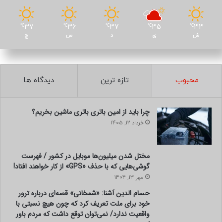
37
36
37
35
33
℃
℃
℃
℃
℃
ش
ی
د
س
چ
محبوب
تازه ترین
دیدگاه ها
چرا باید از امین باتری باتری ماشین بخریم؟
خرداد 12, 1405
مختل شدن میلیون‌ها موبایل در کشور / فهرست
گوشی‌هایی که با حذف «GPS» از کار خواهند افتاد!
مهر 13, 1404
حسام الدین آشنا: «شمخانی» قصه‌ای درباره ترور
خود برای ملت تعریف کرد که چون هیچ نسبتی با
واقعیت ندارد/ نمی‌توان توقع داشت که مردم باور