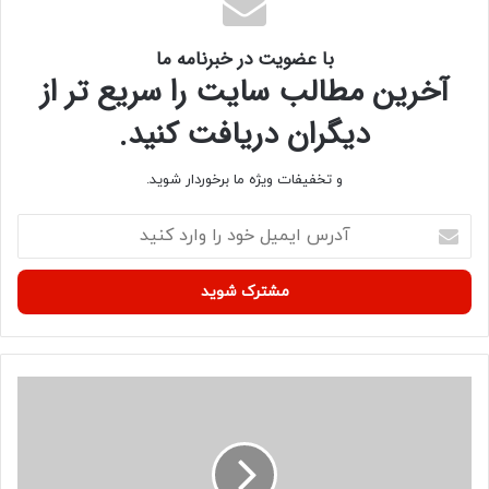
با عضویت در خبرنامه ما
آخرین مطالب سایت را سریع تر از
دیگران دریافت کنید.
و تخفیفات ویژه ما برخوردار شوید.
آ
د
ر
س
ا
ی
م
ی
ع
ل
ک
خ
س
و
|
د
ج