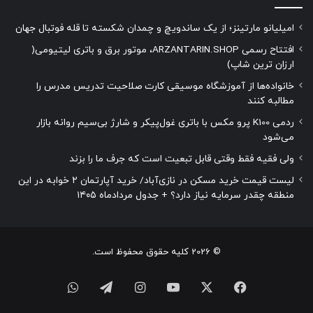
امیلیانو مارتینز؛ از یک ساندویچ و چمدان شکسته تا قله فوتبال جهان
افتتاح رسمی ARZANTARIN.SHOP، موتور برق و باتری لیتیومی(
ارزان ترین شاپ)
خانواده‌ها از آموزشگاه موسیقی کارت صلاحیت تدریس مدرس را
مطالبه کنند
ردمی K100 پرو مکس با باتری غول‌پیکر و شارژ بی‌سیم روانه بازار
می‌شود
ولی فقیه فقط وقتی قابل تبعیت است که جرف ما را بزند
لیست قیمت خرید مسکن در نازی‌آباد/ خرید آپارتمان ۲ خوابه در این
منطقه چقدر سرمایه نیاز دارد؟ + جدول مردادماه ۱۴۰۵
© 2026 کلیه حقوق محفوظ است.
فیسبوک
ایکس
یوتیوب
اینستاگرام
تلگرام
واتس