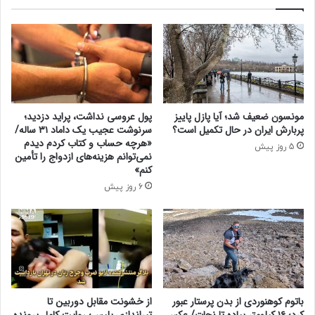
ح
ک
ل
ر
ه
د
گ
:
ر
ا
و
ف
ه
ز
ی
ا
مونسون ضعیف شد؛ آیا پازل پاییز
پول عروسی نداشت، پراید دزدید؛
؛
ی
پربارش ایران در حال تکمیل است؟
سرنوشت عجیب یک داماد ۳۱ ساله/
ح
ش
«هرچه حساب و کتاب کردم دیدم
5 روز پیش
ر
ن
نمی‌توانم هزینه‌های ازدواج را تأمین
ی
ق
کنم»
ف
د
6 روز پیش
ب
ی
ع
ن
د
گ
ی
ی
ت
و
ر
ب
ا
ی
ک
باتوم کوهنوردی از بدن پرستار عبور
از خشونت مقابل دوربین تا
ک
کرد؛ ۱۶ کیلومتر پیاده تا نجات/ عکس
تیراندازی پلیس؛ روایت کامل پرونده
ت