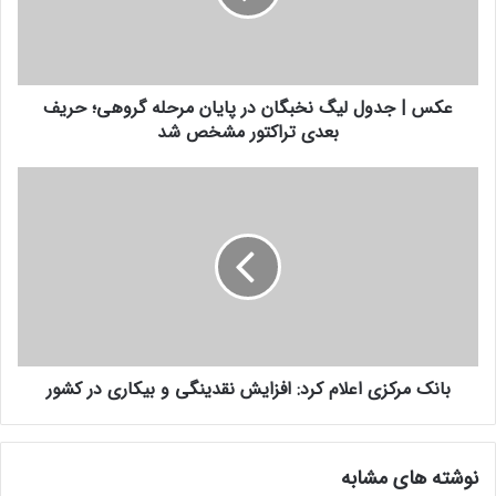
ر
د
ا
و
و
ل
ا
ل
ر
عکس | جدول لیگ نخبگان در پایان مرحله گروهی؛ حریف
ی
د
بعدی تراکتور مشخص شد
گ
ک
ن
ن
خ
ب
ی
ب
ا
د
گ
ن
ا
ک
ن
م
د
ر
ر
ک
پ
ز
ا
ی
ی
بانک مرکزی اعلام کرد: افزایش نقدینگی و بیکاری در کشور
ا
ا
ع
ن
ل
م
ا
نوشته های مشابه
ر
م