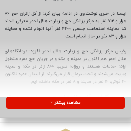
ا
ی
ایسنا در خبری نوشت:وی در ادامه بیان کرد: از کل زائران حج ۸۶
م
هزار و ۷۱۲ نفر به مرکز پزشکی حج و زیارت هلال احمر معرفی شدند
ی
که معاینه استطاعت جسمی ۴۲۰۰ نفر آنها انجام نشده و معاینه
ل
هزار و ۸۳ نفر در حال انجام است.
رئیس مرکز پزشکی حج و زیارت هلال احمر افزود: درمانگاه‌های
هلال احمر هم اکنون در مدینه و مکه و در جریان حج عمره مشغول
ارائه خدمات هستند و روزانه تقریبا ۸۰۰ زائر در مکه و مدینه
ویزیت می‌شوند و تحت درمان قرار می‌گیرند. از ابتدای عمره تاکنون
۲۰ فوتی، ۱۲ نفر در مدینه و ۸ نفر در مکه داشته ایم.
براساس گزارش پایگاه اطلاع رسانی جمعیت هلال احمر، مرعشی
مشاهده بیشتر
خاطرنشان کرد: از مجموع ۱۸۵ هزار زائری که مشرف شده‌اند، ۸۲
هزار بیمار در ایام عمره از ابتدا تاکنون ویزیت شدند.
۲۳۳۲۱۷