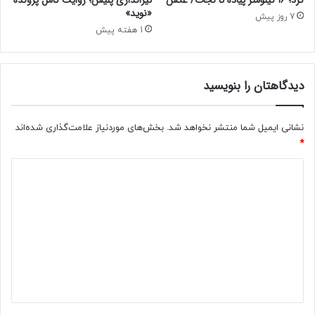
ا
«نوید»
و
ر
7 روز پیش
ر
ی
1 هفته پیش
م
د
ش
ر
خ
ک
دیدگاهتان را بنویسید
ص
ش
ش
و
د
ر
نشانی ایمیل شما منتشر نخواهد شد.
بخش‌های موردنیاز علامت‌گذاری شده‌اند
*
د
ی
د
گ
ا
ه
*