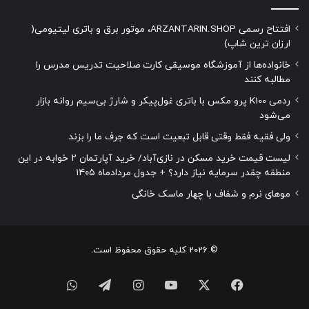
افتتاح رسمی ARZANTARIN.SHOP، موتور برق و باتری لیتیومی(
ارزان ترین شاپ)
خانواده‌ها از آموزشگاه موسیقی کارت صلاحیت تدریس مدرس را
مطالبه کنند
ردمی K100 پرو مکس با باتری غول‌پیکر و شارژ بی‌سیم روانه بازار
می‌شود
ولی فقیه فقط وقتی قابل تبعیت است که جرف ما را بزند
لیست قیمت خرید مسکن در نازی‌آباد/ خرید آپارتمان ۲ خوابه در این
منطقه چقدر سرمایه نیاز دارد؟ + جدول مردادماه ۱۴۰۵
موهای نرم و شفاف با چهار ماسک خانگی
© 2026 کلیه حقوق محفوظ است.
فیسبوک
ایکس
یوتیوب
اینستاگرام
تلگرام
واتس