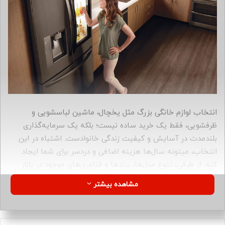
ب
ه
ا
ی
م
ی
ل
انتخاب لوازم خانگی بزرگ مثل یخچال، ماشین لباسشویی و
ظرفشویی، فقط یک خرید ساده نیست؛ بلکه یک سرمایه‌گذاری
بلندمدت در آسایش و کیفیت زندگی خانوادست. اشتباه در این
انتخاب، میتونه سال‌ها هزینه اضافی و دردسر برای شما ایجاد
کنه. از طرفی، تنوع مدل‌ها، برندها و فناوری‌های موجود در بازار
باعث شده تصمیم‌گیری سخت‌تر از همیشه به نظر برسه.
مشاهده بیشتر
خیلی از افراد تنها به قیمت نگاه میکنن و از عواملی مثل ظرفیت
مناسب، مصرف انرژی، خدمات پس از فروش یا ویژگی‌های