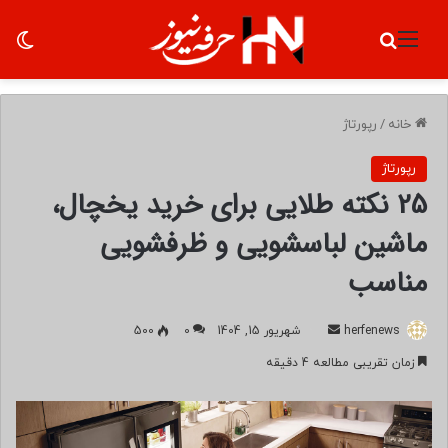
منو
جستجو برای
تغ
خانه
/
رپورتاژ
رپورتاژ
25 نکته طلایی برای خرید یخچال،
ماشین لباسشویی و ظرفشویی
مناسب
herfenews
ا
شهریور 15, 1404
0
500
ر
زمان تقریبی مطالعه 4 دقیقه
س
ا
ل