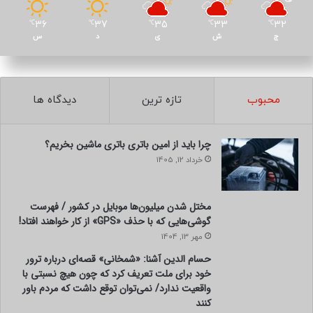
36
37
35
33
32
℃
℃
℃
℃
℃
ج
ش
ی
د
س
محبوب
تازه ترین
دیدگاه ها
با رعایت این ۲۵ نکته، می‌تونید وسیله‌ای بخرید که با نیاز شما
سازگار باشه، طول عمر بالایی داشته باشه و هزینه‌های جانبی
چرا باید از امین باتری باتری ماشین بخریم؟
شما رو کم کنه.
خرداد 12, 1405
برای مشاهده مدل‌ها، مقایسه ویژگی‌ها و بررسی قیمت‌های به‌روز،
پیشنهاد می‌کنم به راهنمای بخش خرید هایپرمال 24
مختل شدن میلیون‌ها موبایل در کشور / فهرست
https://hypermall24.ir/category/helpbuyinghomeappliances/
گوشی‌هایی که با حذف «GPS» از کار خواهند افتاد!
سر بزنید.
مهر 13, 1404
حسام الدین آشنا: «شمخانی» قصه‌ای درباره ترور
خود برای ملت تعریف کرد که چون هیچ نسبتی با
کپی لینک
واقعیت ندارد/ نمی‌توان توقع داشت که مردم باور
کنند