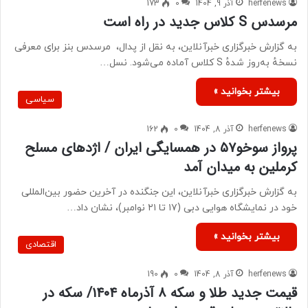
herfenews
آذر 9, 1404
0
173
مرسدس S کلاس جدید در راه است
به گزارش خبرگزاری خبرآنلاین، به نقل از پدال، ‌ مرسدس بنز برای معرفی
نسخهٔ به‌روز شدهٔ S کلاس آماده می‌شود. نسل…
بیشتر بخوانید »
سیاسی
herfenews
آذر 8, 1404
0
162
پرواز سوخو۵۷ در همسایگی ایران / اژدهای مسلح
کرملین به میدان آمد
به گزارش خبرگزاری خبرآنلاین، این جنگنده در آخرین حضور بین‌المللی
خود در نمایشگاه هوایی دبی (۱۷ تا ۲۱ نوامبر)، نشان داد…
بیشتر بخوانید »
اقتصادی
herfenews
آذر 8, 1404
0
190
قیمت جدید طلا و سکه ۸ آذرماه ۱۴۰۴/ سکه در