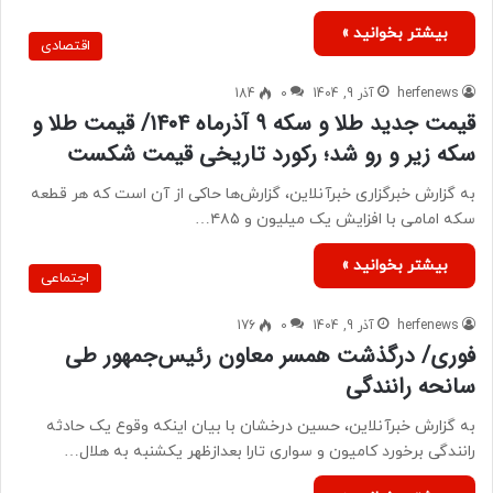
بیشتر بخوانید »
اقتصادی
herfenews
آذر 9, 1404
0
184
قیمت جدید طلا و سکه ۹ آذرماه ۱۴۰۴/ قیمت طلا و
سکه زیر و رو شد؛ رکورد تاریخی قیمت شکست
به گزارش خبرگزاری خبرآنلاین، گزارش‌ها حاکی از آن است که هر قطعه
سکه امامی با افزایش یک میلیون و ۴۸۵…
بیشتر بخوانید »
اجتماعی
herfenews
آذر 9, 1404
0
176
فوری/ درگذشت همسر معاون رئیس‌جمهور طی
سانحه رانندگی
به گزارش خبرآنلاین، حسین درخشان با بیان اینکه وقوع یک حادثه
رانندگی برخورد کامیون و سواری تارا بعدازظهر یکشنبه به هلال…