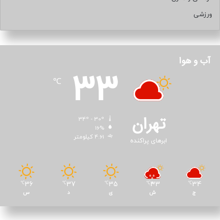
ورزشی
آب و هوا
33
℃
تهران
34º - 30º
16%
4.61 کیلومتر
ابرهای پراکنده
36
37
35
33
34
℃
℃
℃
℃
℃
ج
ش
ی
د
س