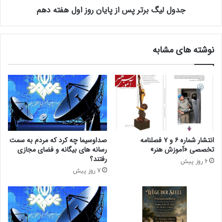
/
جدول لیگ برتر پس از پایان روز اول هفته دهم
ت
ص
ر
ح
پ
ن
س
نوشته های مشابه
ه‌
ا
ا
ز
ی
پ
ه
ا
و
ی
ل
ا
ن
ن
ا
ر
ک
و
انتشار شماره ۶ و ۷ فصلنامه
صداوسیما چه کرد که مردم به سمت
د
ز
تخصصی «آموزش هنر»
رسانه های بیگانه و فضای مجازی
ر
ا
رفتند؟
6 روز پیش
ج
و
7 روز پیش
ن
ل
گ
ه
ل
ف
/
ت
ع
ه