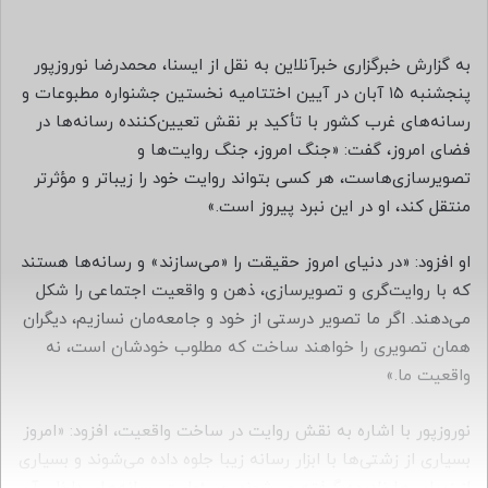
س
ا
ل
به گزارش خبرگزاری خبرآنلاین به نقل از ایسنا، محمدرضا نوروزپور
ب
پنجشنبه ۱۵ آبان در آیین اختتامیه نخستین جشنواره مطبوعات و
ه
رسانه‌های غرب کشور با تأکید بر نقش تعیین‌کننده رسانه‌ها در
ا
فضای امروز، گفت: «جنگ امروز، جنگ روایت‌ها و
ی
تصویرسازی‌هاست، هر کسی بتواند روایت خود را زیباتر و مؤثرتر
م
منتقل کند، او در این نبرد پیروز است.»
ی
ل
او افزود: «در دنیای امروز حقیقت را «می‌سازند» و رسانه‌ها هستند
که با روایت‌گری و تصویرسازی، ذهن و واقعیت اجتماعی را شکل
می‌دهند. اگر ما تصویر درستی از خود و جامعه‌مان نسازیم، دیگران
همان تصویری را خواهند ساخت که مطلوب خودشان است، نه
واقعیت ما.»
نوروزپور با اشاره به نقش روایت در ساخت واقعیت، افزود: «امروز
بسیاری از زشتی‌ها با ابزار رسانه زیبا جلوه داده می‌شوند و بسیاری