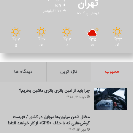
تهران
33º - 28º
15%
1.79 کیلومتر
ابرهای پراکنده
37
36
37
35
33
℃
℃
℃
℃
℃
ش
ی
د
س
چ
محبوب
تازه ترین
دیدگاه ها
چرا باید از امین باتری باتری ماشین بخریم؟
خرداد 12, 1405
مختل شدن میلیون‌ها موبایل در کشور / فهرست
گوشی‌هایی که با حذف «GPS» از کار خواهند افتاد!
مهر 13, 1404