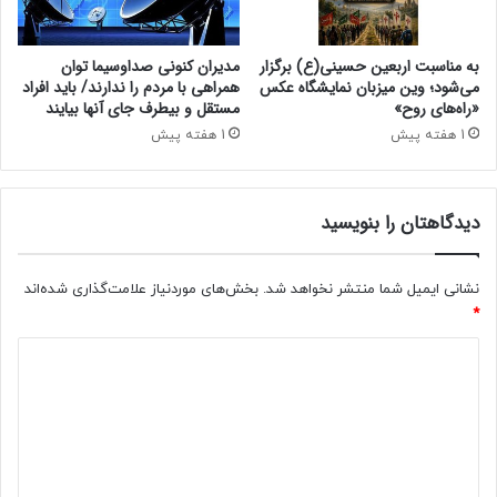
ک
د
س
ه
م
به مناسبت اربعین حسینی(ع) برگزار
مدیران کنونی صداوسیما توان
می‌شود؛ وین‌ میزبان نمایشگاه عکس
همراهی با مردم را ندارند/ باید افراد
«راه‌های روح»
مستقل و بیطرف جای آنها بیایند
1 هفته پیش
1 هفته پیش
دیدگاهتان را بنویسید
نشانی ایمیل شما منتشر نخواهد شد.
بخش‌های موردنیاز علامت‌گذاری شده‌اند
*
د
ی
د
گ
ا