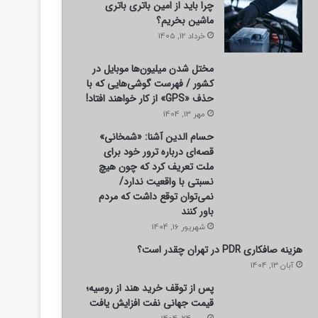
چرا باید از امین باتری باتری
ماشین بخریم؟
خرداد 12, 1405
مختل شدن میلیون‌ها موبایل در
کشور / فهرست گوشی‌هایی که با
حذف «GPS» از کار خواهند افتاد!
مهر 13, 1404
حسام الدین آشنا: «شمخانی»
قصه‌ای درباره ترور خود برای
ملت تعریف کرد که چون هیچ
نسبتی با واقعیت ندارد/
نمی‌توان توقع داشت که مردم
باور کنند
شهریور 16, 1404
هزینه صافکاری PDR در تهران چقدر است؟
آبان 13, 1404
پس از توقف خرید هند از روسیه؛
قیمت جهانی نفت افزایش یافت