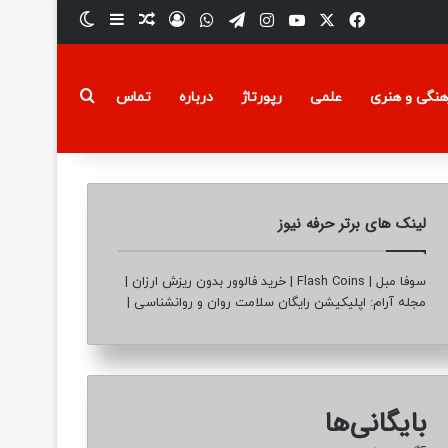
فیسبوک
ایکس
یوتیوب
تلگرام
اینستاگرام
واتس آپ
ورود
سایدبار
نوشته تصادفی
تغییر پوسته
جستجو برای
هنگی و هنری
علمی
رپورتاژ
درباره
تماس
لینک های برتر حرفه نیوز
سوفا مبل
|
Flash Coins
|
خرید فالوور بدون ریزش ارزان
|
مجله آرام: اپلیکیشن رایگان سلامت روان و روانشناسی
|
بایگانی‌ها