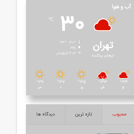
آب و هوا
30
℃
تهران
34º - 30º
19%
4.02 کیلومتر
ابرهای پراکنده
36
37
35
33
34
℃
℃
℃
℃
℃
ج
ش
ی
د
س
محبوب
تازه ترین
دیدگاه ها