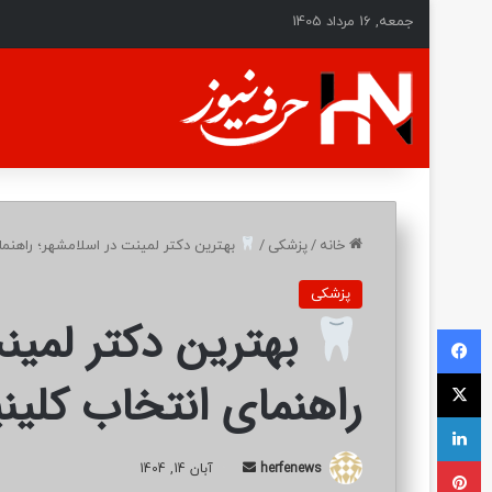
جمعه, 16 مرداد 1405
خانه
/
پزشکی
/
بهترین دکتر لمینت در اسلامشهر؛ راهنم
پزشکی
بهترین دکتر لمین
فیسبوک
ایکس
راهنمای انتخاب کلی
لینکداین
پینتریست
herfenews
ا
آبان 14, 1404