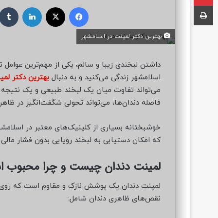
ر
چاپ
فیسبوک
ایکس
لینکداین
س
ا
بهترین دکتر لمینت در اسلامشهر
ل
ب
ه
داشتن لبخندی زیبا و سالم، یکی از مهم‌ترین عوامل تأ
ا
اسلامشهر زندگی می‌کنید و به دنبال
بهترین دکتر لمی
ی
می‌تواند تفاوت میان یک لبخند طبیعی و یک نتیجه مص
م
فاصله دندان‌ها، می‌تواند تحولی شگفت‌انگیز در ظاهر 
ی
ل
خوشبختانه بسیاری از کلینیک‌های معتبر در اسلامش
که امکان دستیابی به لبخند رویایی بدون فشار مالی ر
لمینت دندان چیست و چرا محبوب 
لمینت دندان یک پوشش نازک و مقاوم است که روی 
نقص‌های ظاهری دندان شامل: