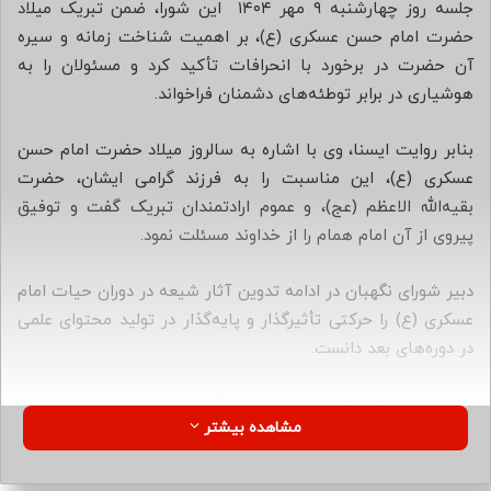
ب
جلسه روز چهارشنبه ۹ مهر ۱۴۰۴ این شورا، ضمن تبریک میلاد
ه
حضرت امام حسن عسکری (ع)، بر اهمیت شناخت زمانه و سیره
ا
آن حضرت در برخورد با انحرافات تأکید کرد و مسئولان را به
ی
هوشیاری در برابر توطئه‌های دشمنان فراخواند.
م
ی
بنابر روایت ایسنا، وی با اشاره به سالروز میلاد حضرت امام حسن
ل
عسکری (ع)، این مناسبت را به فرزند گرامی ایشان، حضرت
بقیه‌الله الاعظم (عج)، و عموم ارادتمندان تبریک گفت و توفیق
پیروی از آن امام همام را از خداوند مسئلت نمود.
دبیر شورای نگهبان در ادامه تدوین آثار شیعه در دوران حیات امام
عسکری (ع) را حرکتی تأثیرگذار و پایه‌گذار در تولید محتوای علمی
در دوره‌های بعد دانست.
جنتی شناخت دقیق زمانه و برنامه‌ریزی مناسب بر اساس
مشاهده بیشتر
محدودیت‌ها و تهدیدها را از درس‌های مهم امام حسن عسکری (ع)
به پیروان خود برشمرد.