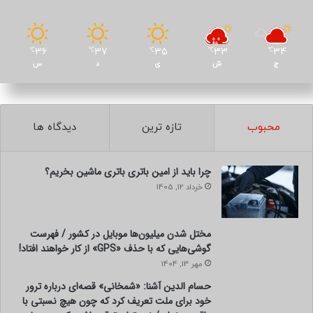
36
37
35
33
34
℃
℃
℃
℃
℃
ج
ش
ی
د
س
محبوب
تازه ترین
دیدگاه ها
چرا باید از امین باتری باتری ماشین بخریم؟
خرداد 12, 1405
مختل شدن میلیون‌ها موبایل در کشور / فهرست
گوشی‌هایی که با حذف «GPS» از کار خواهند افتاد!
مهر 13, 1404
حسام الدین آشنا: «شمخانی» قصه‌ای درباره ترور
خود برای ملت تعریف کرد که چون هیچ نسبتی با