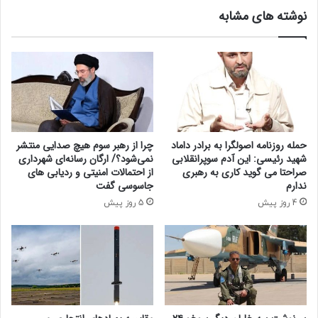
ز
و
نوشته های مشابه
ه
ا
ا
ش
۹
ن
م
ا
ه
س
ر
ی
۱
ا
۴
ز
۰
د
حمله روزنامه اصولگرا به برادر داماد
چرا از رهبر سوم هیچ صدایی منتشر
۴
ن
شهید رئیسی: این آدم سوپرانقلابی
نمی‌شود؟/ ارگان رسانه‌ای شهرداری
/
ی
صراحتا می گوید کاری به رهبری
از احتمالات امنیتی و ردیابی های
س
ا
ندارم
جاسوسی گفت
ق
ی
4 روز پیش
5 روز پیش
ف
ی
ق
ب
ی
ی‌
م
خ
ت
و
ی
ر
د
ش
ل
ی