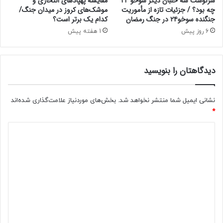
سرنوشت سه خلبان دیگر سوخو ۲۴
مقایسه پهپادهای انتحاری و
ا
چه بود؟ / جزئیات تازه از مأموریت
موشک‌های کروز در میدان جنگ/
د
جنگنده سوخو۲۴ در جنگ رمضان
کدام یک برتر است؟
ر
م
ش
ن
6 روز پیش
1 هفته پیش
ک
ت
س
ش
ت
ر
دیدگاهتان را بنویسید
ش
د
نشانی ایمیل شما منتشر نخواهد شد.
بخش‌های موردنیاز علامت‌گذاری شده‌اند
*
د
ی
د
گ
ا
ه
*