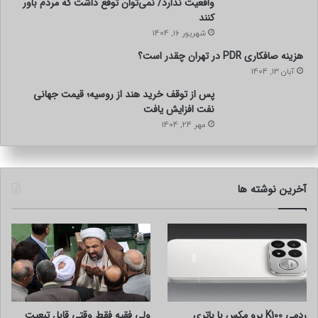
واقعیت ندارد/ نمی‌توان توقع داشت که مردم باور
کنند
شهریور 16, 1404
هزینه صافکاری PDR در تهران چقدر است؟
آبان 13, 1404
پس از توقف خرید هند از روسیه؛ قیمت جهانی
نفت افزایش یافت
مهر 24, 1404
آخرین نوشته ها
ردمی K100 پرو مکس با باتری
ولی فقیه فقط وقتی قابل تبعیت