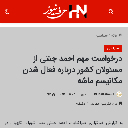
منو
جستجو برای
تغ
خانه
/
سیاسی
سیاسی
درخواست مهم احمد جنتی از
مسئولان کشور درباره فعال شدن
مکانیسم ماشه
herfenews
ا
مهر 9, 1404
0
97
ر
زمان تقریبی مطالعه 2 دقیقه
س
ا
ل
به گزارش خبرگزاری خبرآنلاین، احمد جنتی دبیر شورای نگهبان در