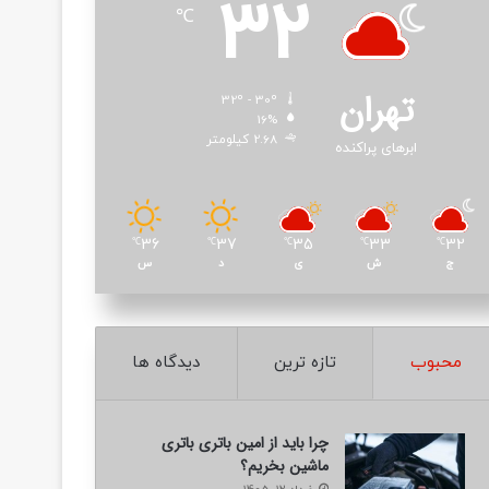
32
℃
تهران
32º - 30º
16%
2.68 کیلومتر
ابرهای پراکنده
36
37
35
33
32
℃
℃
℃
℃
℃
ج
ش
ی
د
س
محبوب
تازه ترین
دیدگاه ها
چرا باید از امین باتری باتری
ماشین بخریم؟