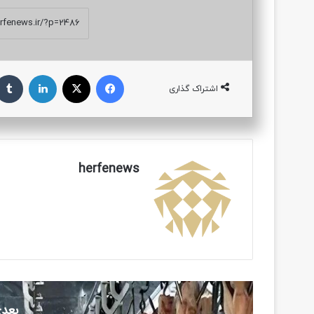
فیسبوک
ایکس
لینکداین
اشتراک گذاری
herfenews
بعدی