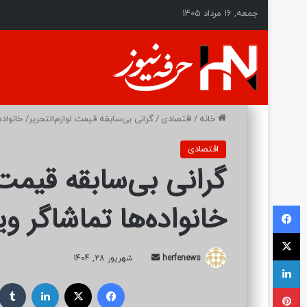
جمعه, 16 مرداد 1405
خانه
/
اقتصادی
/
گرانی بی‌سابقه قیمت لوازم‌التحریر/ خانواده
اقتصادی
گرانی بی‌سابقه قیمت 
خانواده‌ها تماشاگر و
فیسبوک
ایکس
herfenews
ا
شهریور 28, 1404
لینکداین
ر
فیسبوک
ایکس
لینکداین
پینتریست
س