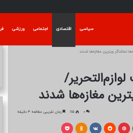
سیاسی
اقتصادی
اجتماعی
ورزشی
فر
‌ها تماشاگر ویترین مغازه‌ها شدند
لوازم‌التحریر/
یترین مغازه‌ها شدند
0
115
زمان تقریبی مطالعه 3 دقیقه
تامبلر
پینتریست
Reddit
VKontakte
Odnoklassniki
پاکت