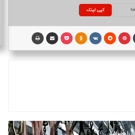
کپی لینک
تامبلر
پینتریست
Reddit
VKontakte
Odnoklassniki
پاکت
اشتراک با ایمیل
چاپ
 را بخوانید