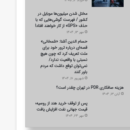
خرداد 12, 1405
مختل شدن میلیون‌ها موبایل در
کشور / فهرست گوشی‌هایی که با
حذف «GPS» از کار خواهند افتاد!
مهر 13, 1404
حسام الدین آشنا: «شمخانی»
قصه‌ای درباره ترور خود برای
ملت تعریف کرد که چون هیچ
نسبتی با واقعیت ندارد/
نمی‌توان توقع داشت که مردم
باور کنند
شهریور 16, 1404
هزینه صافکاری PDR در تهران چقدر است؟
آبان 13, 1404
پس از توقف خرید هند از روسیه؛
قیمت جهانی نفت افزایش یافت
مهر 24, 1404