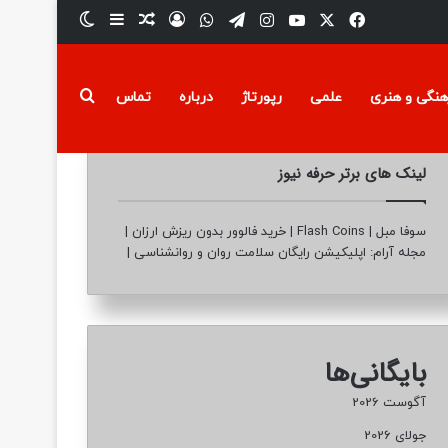
فیسبوک
ایکس
یوتیوب
تلگرام
اینستاگرام
واتس آپ
ورود
سایدبار
نوشته تصادفی
تغییر پوسته
جستجو برای
هنگی و هنری
علمی
رپورتاژ
درباره
تماس
لینک های برتر حرفه نیوز
سوفا مبل
|
Flash Coins
|
خرید فالوور بدون ریزش ارزان
|
مجله آرام: اپلیکیشن رایگان سلامت روان و روانشناسی
|
بایگانی‌ها
آگوست 2026
جولای 2026