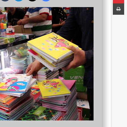
ا
چاپ
ل
ب
ه
ا
ی
م
ی
ل